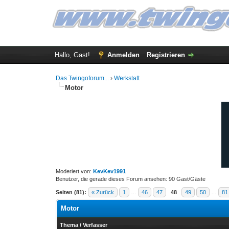
Hallo, Gast!
Anmelden
Registrieren
Das Twingoforum...
›
Werkstatt
Motor
Moderiert von:
KevKev1991
Benutzer, die gerade dieses Forum ansehen: 90 Gast/Gäste
Seiten (81):
« Zurück
1
…
46
47
48
49
50
…
81
Motor
Thema
/
Verfasser