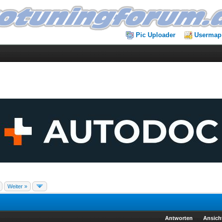
Pic Uploader
Usermap
Weiter »
Antworten
Ansich