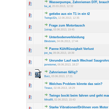
Wasserpumpe, Zahnriemen D7F, brauche 
0 Bewertung(en) - 0 von 
1
ba_al
,
20.03.2013, 12:32
getiebe aus ein T1 in ein t2
0 Bewertung(en) - 0 von 
1
Twingo32v
,
12.06.2013, 12:35
Frage zum Motortausch
0 Bewertung(en) - 0 von 
1
1strap
,
03.06.2013, 19:45
Unterbodenverkleidung
0 Bewertung(en) - 0 von 
1
Blindstein
,
04.06.2013, 17:44
Panne Kühlflüssigkeit Verlust
0 Bewertung(en) - 0 von 
1
joe_tw
,
09.06.2013, 18:39
Unrunder Lauf nach Wechsel Saugrohr
0 Bewertung(en) - 0 von 
1
jameiomei
,
08.06.2013, 18:27
Zahnriemen fällig?
0 Bewertung(en) - 0 von 
1
Burz
,
03.06.2013, 17:21
Welches Problem könnte das sein?
0 Bewertung(en) - 0 von 
1
Tinasz
,
02.06.2013, 18:29
Twingo bockt beim fahren und geht ma
0 Bewertung(en) - 0 von 
1
Mina89
,
02.06.2013, 15:43
Starke Vibrationen/Dröhnen vom Motor
0 Bewertung(en) - 0 von 
1