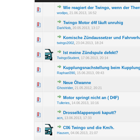
Wie reagiert der Twingo, wenn der Ther
0 Bewertung(en) - 0 von 
1
wodipo
,
21.06.2013, 16:52
Twingo Motor d4f läuft unruhig
0 Bewertung(en) - 0 von 
1
DarkNob
,
20.05.2013, 13:17
Komische Zündaussetzer und Fahrverh
0 Bewertung(en) - 0 von 
1
twingo2002
,
23.04.2013, 18:24
Ist meine Zündspule defekt?
0 Bewertung(en) - 0 von 
1
TwingoStudent
,
17.06.2013, 20:14
Kupplungsnachstellung beim Kupplun
0 Bewertung(en) - 0 von 
1
Raphael390
,
15.06.2013, 09:43
Neue Ölwanne
0 Bewertung(en) - 0 von 
1
Ghostrider
,
21.05.2012, 20:21
Motor springt nicht an ( D4F)
0 Bewertung(en) - 0 von 
1
Tulleries
,
14.06.2013, 10:16
Drosselklappenpoti kaputt?
0 Bewertung(en) - 0 von 
1
acn
,
13.06.2013, 17:33
C06 Twingo und die Km/h.
0 Bewertung(en) - 0 von 
1
Hausen
,
04.06.2013, 21:07