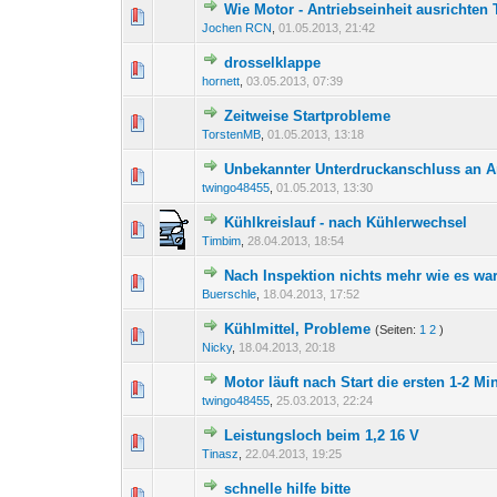
Wie Motor - Antriebseinheit ausrichten 
0 Bewertung(en) - 0 von 
1
Jochen RCN
,
01.05.2013, 21:42
drosselklappe
0 Bewertung(en) - 0 von 
1
hornett
,
03.05.2013, 07:39
Zeitweise Startprobleme
0 Bewertung(en) - 0 von 
1
TorstenMB
,
01.05.2013, 13:18
Unbekannter Unterdruckanschluss an 
0 Bewertung(en) - 0 von 
1
twingo48455
,
01.05.2013, 13:30
Kühlkreislauf - nach Kühlerwechsel
0 Bewertung(en) - 0 von 
1
Timbim
,
28.04.2013, 18:54
Nach Inspektion nichts mehr wie es war
0 Bewertung(en) - 0 von 
1
Buerschle
,
18.04.2013, 17:52
Kühlmittel, Probleme
(Seiten:
1
2
)
0 Bewertung(en) - 0 von 
1
Nicky
,
18.04.2013, 20:18
Motor läuft nach Start die ersten 1-2 Mi
0 Bewertung(en) - 0 von 
1
twingo48455
,
25.03.2013, 22:24
Leistungsloch beim 1,2 16 V
0 Bewertung(en) - 0 von 
1
Tinasz
,
22.04.2013, 19:25
schnelle hilfe bitte
0 Bewertung(en) - 0 von 
1