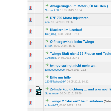
Ablagerungen im Motor ( Öl Krusten )
0 Bewertung(en) - 0 von 
1
Sezercik68
,
19.05.2013, 16:34
D7F 700 Motor Injektoren
0 Bewertung(en) - 0 von 
1
acn
,
10.04.2013, 19:36
Klackern im Leerlauf
0 Bewertung(en) - 0 von 
1
Der_lang
,
13.05.2013, 16:14
Ölfiltergewinde beim Twingo
0 Bewertung(en) - 0 von 
1
e-Beo
,
16.07.2008, 15:47
Twingo läuft nicht??? Frauen und Techni
0 Bewertung(en) - 0 von 
1
1.Andrea
,
14.05.2013, 22:41
twingo springt nicht mehr an....
0 Bewertung(en) - 0 von 
1
twingooooooooo
,
06.05.2013, 21:37
Bitte um hilfe
0 Bewertung(en) - 0 von 
1
12345Twingo16V
,
08.05.2013, 14:22
Zylinderkopfdichtung ... und was noch
0 Bewertung(en) - 0 von 
1
Strathmore
,
20.04.2013, 15:56
Twingo 2 "klackert" beim anfahren
(Seit
0 Bewertung(en) - 0 von 
1
schnulle77
,
06.03.2013, 12:24