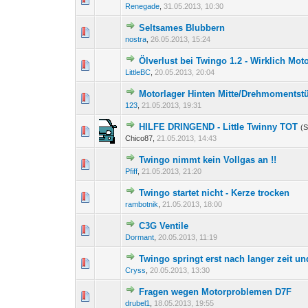
Renegade
,
31.05.2013, 10:30
Seltsames Blubbern
0 Bewertung(en) - 0 von 
1
nostra
,
26.05.2013, 15:24
Ölverlust bei Twingo 1.2 - Wirklich Mot
0 Bewertung(en) - 0 von 
1
LittleBC
,
20.05.2013, 20:04
Motorlager Hinten Mitte/Drehmomentst
0 Bewertung(en) - 0 von 
1
123
,
21.05.2013, 19:31
HILFE DRINGEND - Little Twinny TOT
(S
0 Bewertung(en) - 0 von 
1
Chico87,
21.05.2013, 14:43
Twingo nimmt kein Vollgas an !!
0 Bewertung(en) - 0 von 
1
Pfiff
,
21.05.2013, 21:20
Twingo startet nicht - Kerze trocken
0 Bewertung(en) - 0 von 
1
rambotnik
,
21.05.2013, 18:00
C3G Ventile
0 Bewertung(en) - 0 von 
1
Dormant
,
20.05.2013, 11:19
Twingo springt erst nach langer zeit u
0 Bewertung(en) - 0 von 
1
Cryss
,
20.05.2013, 13:30
Fragen wegen Motorproblemen D7F
0 Bewertung(en) - 0 von 
1
drubel1
,
18.05.2013, 19:55