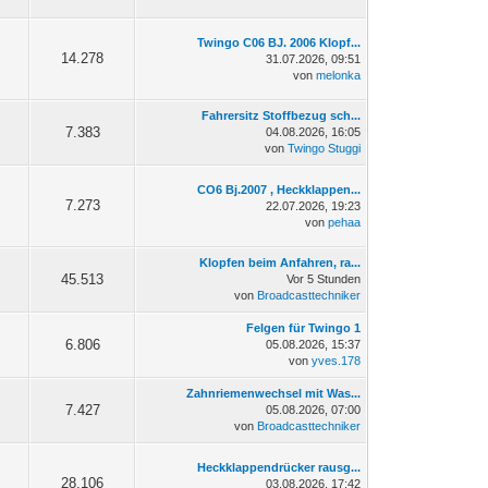
Twingo C06 BJ. 2006 Klopf...
14.278
31.07.2026, 09:51
von
melonka
Fahrersitz Stoffbezug sch...
7.383
04.08.2026, 16:05
von
Twingo Stuggi
CO6 Bj.2007 , Heckklappen...
7.273
22.07.2026, 19:23
von
pehaa
Klopfen beim Anfahren, ra...
45.513
Vor 5 Stunden
von
Broadcasttechniker
Felgen für Twingo 1
6.806
05.08.2026, 15:37
von
yves.178
Zahnriemenwechsel mit Was...
7.427
05.08.2026, 07:00
von
Broadcasttechniker
Heckklappendrücker rausg...
28.106
03.08.2026, 17:42