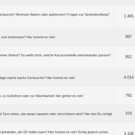
räusche? Bremsen flattern oder quietschen? Fragen zur Serienbereifung?
1.465
997
n zum Innenraum? Hier kommt es rein!
mer findest? Du weißt nicht, welche Karosserieteile untereinander passen?
852
4.014
anlage macht starke Geräusche? Hier kommt es rein!
792
, zu Gebühren oder zur Machbarkeit: hier gehört es rein!
378
nd Text sehen, wie etwas repariert oder verschönert wird? Hier bist Du richtig!
t jemanden, der Dir helfen kann? Hier kommt es rein! Schau jedoch vorher,
3.158