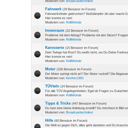
Moderiert von:
Broadcasttechniker
Fahrwerk
(29 Benutzer im Forum)
Fahrwerksfeder gebrochen? Stoßdämpfer ölt oder macht Ge
Hier kommt es rein!
Moderiert von:
RölliWohde
Innenraum
(22 Benutzer im Forum)
Probleme mit dem Airbag? Probleme mit den Sitzen? Frage
Moderiert von:
RölliWohde
Karosserie
(15 Benutzer im Forum)
Dein Twingo hat Rost? Du weißt nicht, wo Du Deine Farbnum
Hier kommt es rein!
Moderiert von:
RölliWohde
Motor
(156 Benutzer im Forum)
Der Motor springt nicht an? Der Motor ruckelt? Die Abgas
Moderiert von:
KevKev1991
TÜVteln
(24 Benutzer im Forum)
Für alle TÜV Angelegenheiten. Egal ob Fragen zu Gutachten
Moderiert von:
RölliWohde
Tipps & Tricks
(447 Benutzer im Forum)
Du hast eine kleine Anleitung erstellt? Du möchtest in Bild u
Moderiert von:
Broadcasttechniker
Hilfe
(60 Benutzer im Forum)
Die Welt ist gegen Dich, alles geht daneben und Du brauchs