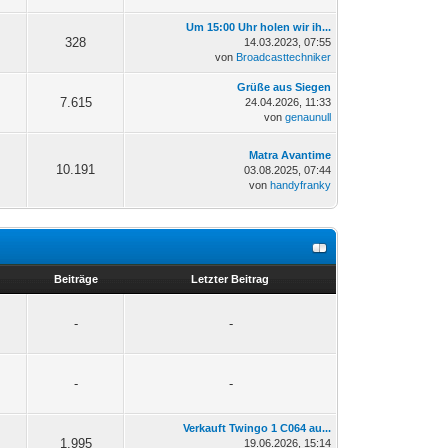
Um 15:00 Uhr holen wir ih...
328
14.03.2023, 07:55
von
Broadcasttechniker
Grüße aus Siegen
7.615
24.04.2026, 11:33
von
genaunull
Matra Avantime
10.191
03.08.2025, 07:44
von
handyfranky
n
Beiträge
Letzter Beitrag
-
-
-
-
Verkauft Twingo 1 C064 au...
1.995
19.06.2026, 15:14