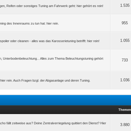
1.535
en, Reifen oder sonstiges Tuning am Fahrwerk geht: hier gehört es rein!
955
ng des Innenraums zu tun hat: hier rein.
1.055
iler oder cleanen - alles was das Karosserietuning betrifft: hier rein!
en, Unterbodenbeleuchtung... Alles zum Thema Beleuchtungstuning gehört
733
1.036
er rein. Auch Fragen bzgl. der Abgasanlage und deren Tuning.
Theme
ho fällt zeitweise aus? Deine Zentralverriegelung quittiert den Dienst? Hier
3.880