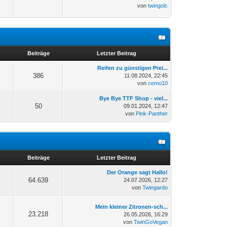
von
twingolc
n
Beiträge
Letzter Beitrag
Reifen zu günstigen Prei...
386
11.08.2024, 22:45
von
cemo10
Bye Bye TTF Shop - viel...
50
09.01.2024, 12:47
von
Pink-Panther
n
Beiträge
Letzter Beitrag
Der Orange sagt Hallo!
64.639
24.07.2026, 12:27
von
Twingardo
Mein kleiner Zitronen-sch...
23.218
26.05.2026, 16:29
von
TwinGoVegan