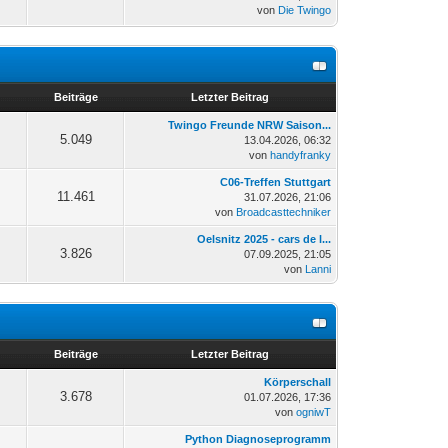
von
Die Twingo
n
Beiträge
Letzter Beitrag
Twingo Freunde NRW Saison...
5.049
13.04.2026, 06:32
von
handyfranky
C06-Treffen Stuttgart
11.461
31.07.2026, 21:06
von
Broadcasttechniker
Oelsnitz 2025 - cars de l...
3.826
07.09.2025, 21:05
von
Lanni
n
Beiträge
Letzter Beitrag
Körperschall
3.678
01.07.2026, 17:36
von
ogniwT
Python Diagnoseprogramm