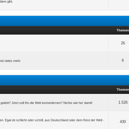
lem gibt.
Theme
26
6
und vieles mehr.
Theme
1.526
elebt? Jetzt soll Ihn die Welt kennenlernen? Nichts wie her damit!
n. Egal ob schlicht oder schrill, aus Deutschland oder dem Rest der Welt -
430