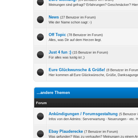
Meinungen sind gefragt? Erfahrungen? Geschmäcker? Hier
News
(27 Benutzer im Forum)
Wie der Name schon sagt :-)
Off Topic
(78 Benutzer im Forum)
Alles, was Dir auf dem Herzen liegt.
Just 4 fun :)
(15 Benutzer im Forum)
Für alles was lustig ist ;)
Eure Glückwunsche & Grüße!
(8 Benutzer im Foru
Hier kommen all Eure Glückwünsche, Grüße, Danksagungen
...andere Themen
Forum
Ankündigungen / Forumsgestaltung
(5 Benutzer
Infos von den Admins: Serverwartung - Neuerungen - etc. H
Ebay Plauderecke
(7 Benutzer im Forum)
Was gefunden? Was zu verkaufen? Meinungen zu einem Artik