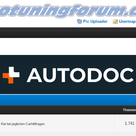
Pic Uploader
Usermap
Theme
1.741
Rat bei jeglichen Carhififragen