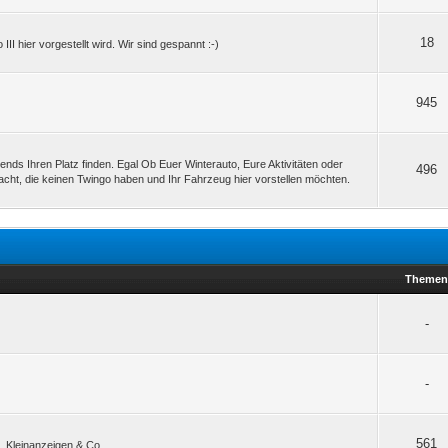
18
III hier vorgestellt wird. Wir sind gespannt :-)
945
rgends Ihren Platz finden. Egal Ob Euer Winterauto, Eure Aktivitäten oder
496
dacht, die keinen Twingo haben und Ihr Fahrzeug hier vorstellen möchten.
Theme
-
-
561
e, Kleinanzeigen & Co.