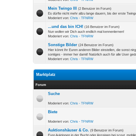
Mein Twingo III
(2 Benutzer im Forum)
Es dürfte nicht mehr allzu lange dauern, bis der erste Twingo 
Moderiert von:
Chris - TFNRW
...und das bin ICH!
(16 Benutzer im Forum)
Nun wollen wir Dich auch endlich mal kennenlernen!
Moderiert von:
Chris - TFNRW
Sonstige Bilder
(24 Benutzer im Forum)
Hier könnt Ihr Euren anderen Bilder einstellen, die sonst ni
sontiges - immer her damit! Natürlich auch für alle User ge
Moderiert von:
Chris - TFNRW
Marktplatz
Forum
Suche
Moderiert von:
Chris - TFNRW
Biete
Moderiert von:
Chris - TFNRW
Auktionshäuser & Co.
(9 Benutzer im Forum)
Eure Auktionen in der Bucht oder Anzeigen bei scout, mobil