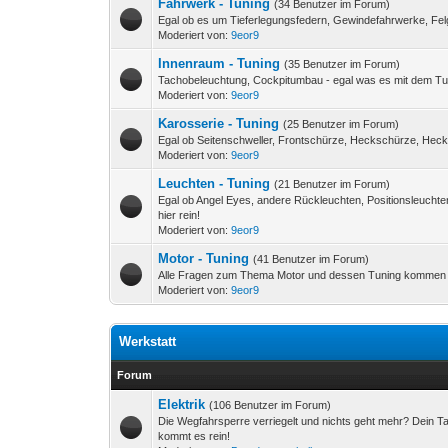
Fahrwerk - Tuning
(34 Benutzer im Forum)
Egal ob es um Tieferlegungsfedern, Gewindefahrwerke, Felg
Moderiert von:
9eor9
Innenraum - Tuning
(35 Benutzer im Forum)
Tachobeleuchtung, Cockpitumbau - egal was es mit dem Tuni
Moderiert von:
9eor9
Karosserie - Tuning
(25 Benutzer im Forum)
Egal ob Seitenschweller, Frontschürze, Heckschürze, Heckspo
Moderiert von:
9eor9
Leuchten - Tuning
(21 Benutzer im Forum)
Egal ob Angel Eyes, andere Rückleuchten, Positionsleucht
hier rein!
Moderiert von:
9eor9
Motor - Tuning
(41 Benutzer im Forum)
Alle Fragen zum Thema Motor und dessen Tuning kommen hi
Moderiert von:
9eor9
Werkstatt
Forum
Elektrik
(106 Benutzer im Forum)
Die Wegfahrsperre verriegelt und nichts geht mehr? Dein Tac
kommt es rein!