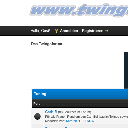
Hallo, Gast!
Anmelden
Registrieren
Das Twingoforum...
Tuning
Forum
Carhifi
(88 Benutzer im Forum)
Für alle Fragen Rund um den Carhifieinbau im Twingo sowie 
Moderiert von:
Karsten H. -TFNRW-