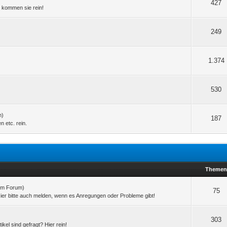
427
 kommen sie rein!
249
1.374
530
m)
187
 etc. rein.
Theme
 im Forum)
75
ier bitte auch melden, wenn es Anregungen oder Probleme gibt!
303
el sind gefragt? Hier rein!