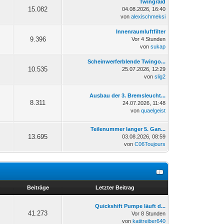
Twingraid
15.082
04.08.2026, 16:40
von
alexischmeksi
Innenraumluftfilter
9.396
Vor 4 Stunden
von
sukap
Scheinwerferblende Twingo...
10.535
25.07.2026, 12:29
von
slig2
Ausbau der 3. Bremsleucht...
8.311
24.07.2026, 11:48
von
quaelgeist
Teilenummer langer 5. Gan...
13.695
03.08.2026, 08:59
von
C06Toujours
n
Beiträge
Letzter Beitrag
Quickshift Pumpe läuft d...
41.273
Vor 8 Stunden
von
katitreiber640