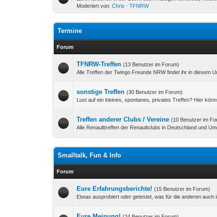
Moderiert von:
Chris - TFNRW
Termine
Forum
TFNRW-Treffen
(13 Benutzer im Forum)
Alle Treffen der Twingo Freunde NRW findet ihr in diesem U
sonstige Treffen
(30 Benutzer im Forum)
Lust auf ein kleines, spontanes, privates Treffen? Hier könn
Treffen anderer Clubs / Vereine
(10 Benutzer im F
Alle Renaulttreffen der Renaultclubs in Deutschland und U
Smalltalk, Fun & Info
Forum
Eure Erfahrungsberichte!
(15 Benutzer im Forum)
Etwas ausprobiert oder getestet, was für die anderen auch 
Eure Meinung!
(24 Benutzer im Forum)