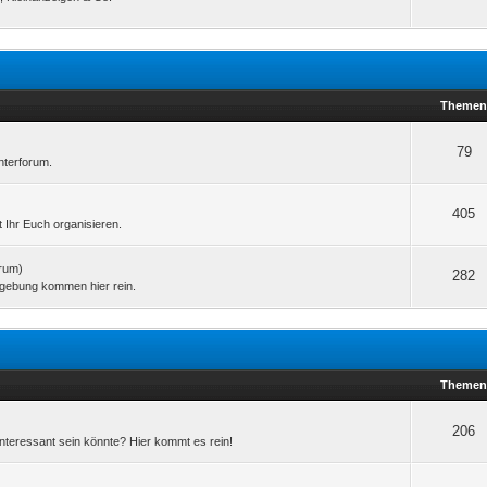
Theme
79
nterforum.
405
t Ihr Euch organisieren.
orum)
282
mgebung kommen hier rein.
Theme
206
interessant sein könnte? Hier kommt es rein!