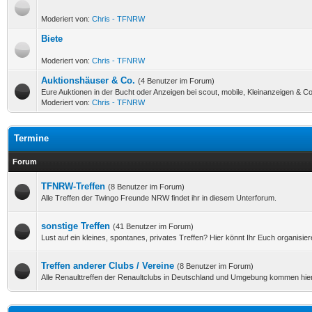
Moderiert von:
Chris - TFNRW
Biete
Moderiert von:
Chris - TFNRW
Auktionshäuser & Co.
(4 Benutzer im Forum)
Eure Auktionen in der Bucht oder Anzeigen bei scout, mobile, Kleinanzeigen & Co
Moderiert von:
Chris - TFNRW
Termine
Forum
TFNRW-Treffen
(8 Benutzer im Forum)
Alle Treffen der Twingo Freunde NRW findet ihr in diesem Unterforum.
sonstige Treffen
(41 Benutzer im Forum)
Lust auf ein kleines, spontanes, privates Treffen? Hier könnt Ihr Euch organisier
Treffen anderer Clubs / Vereine
(8 Benutzer im Forum)
Alle Renaulttreffen der Renaultclubs in Deutschland und Umgebung kommen hier