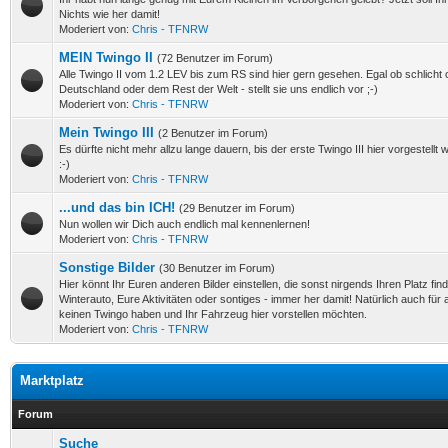
Nichts wie her damit!
Moderiert von:
Chris - TFNRW
MEIN Twingo II
(72 Benutzer im Forum)
Alle Twingo II vom 1.2 LEV bis zum RS sind hier gern gesehen. Egal ob schlicht o
Deutschland oder dem Rest der Welt - stellt sie uns endlich vor ;-)
Moderiert von:
Chris - TFNRW
Mein Twingo III
(2 Benutzer im Forum)
Es dürfte nicht mehr allzu lange dauern, bis der erste Twingo III hier vorgestellt 
:-)
Moderiert von:
Chris - TFNRW
...und das bin ICH!
(29 Benutzer im Forum)
Nun wollen wir Dich auch endlich mal kennenlernen!
Moderiert von:
Chris - TFNRW
Sonstige Bilder
(30 Benutzer im Forum)
Hier könnt Ihr Euren anderen Bilder einstellen, die sonst nirgends Ihren Platz fi
Winterauto, Eure Aktivitäten oder sontiges - immer her damit! Natürlich auch für 
keinen Twingo haben und Ihr Fahrzeug hier vorstellen möchten.
Moderiert von:
Chris - TFNRW
Marktplatz
Forum
Suche