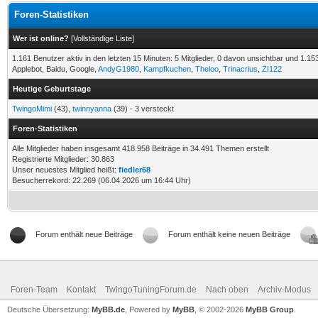
Foren-Statistiken
Wer ist online?
[
Vollständige Liste
]
1.161 Benutzer aktiv in den letzten 15 Minuten: 5 Mitglieder, 0 davon unsichtbar und 1.1
Applebot, Baidu, Google,
AndyG1980
,
Kampfkuchen
,
Theloo
,
Trinacrius
,
ZI122
Heutige Geburtstage
TwingoMimi
(43),
twinnyanna
(39) - 3 versteckt
Foren-Statistiken
Alle Mitglieder haben insgesamt 418.958 Beiträge in 34.491 Themen erstellt
Registrierte Mitglieder: 30.863
Unser neuestes Mitglied heißt:
fiedler68
Besucherrekord: 22.269 (06.04.2026 um 16:44 Uhr)
Forum enthält neue Beiträge
Forum enthält keine neuen Beiträge
Foren-Team
Kontakt
TwingoTuningForum.de
Nach oben
Archiv-Modus
Deutsche Übersetzung:
MyBB.de
, Powered by
MyBB
, © 2002-2026
MyBB Group
.