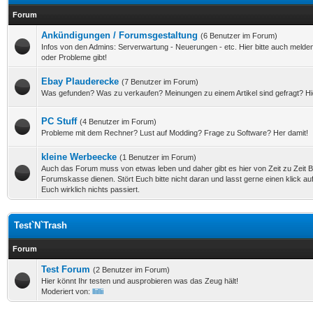
Forum
Ankündigungen / Forumsgestaltung
(6 Benutzer im Forum)
Infos von den Admins: Serverwartung - Neuerungen - etc. Hier bitte auch meld
oder Probleme gibt!
Ebay Plauderecke
(7 Benutzer im Forum)
Was gefunden? Was zu verkaufen? Meinungen zu einem Artikel sind gefragt? Hie
PC Stuff
(4 Benutzer im Forum)
Probleme mit dem Rechner? Lust auf Modding? Frage zu Software? Her damit!
kleine Werbeecke
(1 Benutzer im Forum)
Auch das Forum muss von etwas leben und daher gibt es hier von Zeit zu Zeit Be
Forumskasse dienen. Stört Euch bitte nicht daran und lasst gerne einen klick au
Euch wirklich nichts passiert.
Test`N`Trash
Forum
Test Forum
(2 Benutzer im Forum)
Hier könnt Ihr testen und ausprobieren was das Zeug hält!
Moderiert von:
lliillii