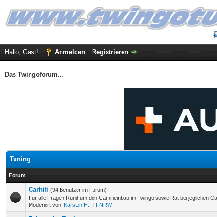
Hallo, Gast!
Anmelden
Registrieren
Das Twingoforum...
Tuning
Forum
Carhifi
(94 Benutzer im Forum)
Für alle Fragen Rund um den Carhifieinbau im Twingo sowie Rat bei jeglichen Car
Moderiert von:
Karsten H. -TFNRW-