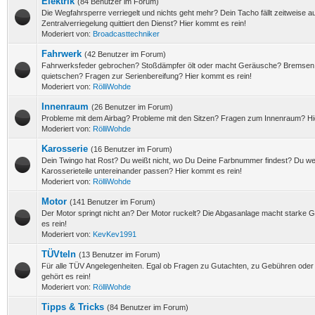
Elektrik
(84 Benutzer im Forum)
Die Wegfahrsperre verriegelt und nichts geht mehr? Dein Tacho fällt zeitweise 
Zentralverriegelung quittiert den Dienst? Hier kommt es rein!
Moderiert von:
Broadcasttechniker
Fahrwerk
(42 Benutzer im Forum)
Fahrwerksfeder gebrochen? Stoßdämpfer ölt oder macht Geräusche? Bremsen f
quietschen? Fragen zur Serienbereifung? Hier kommt es rein!
Moderiert von:
RölliWohde
Innenraum
(26 Benutzer im Forum)
Probleme mit dem Airbag? Probleme mit den Sitzen? Fragen zum Innenraum? Hi
Moderiert von:
RölliWohde
Karosserie
(16 Benutzer im Forum)
Dein Twingo hat Rost? Du weißt nicht, wo Du Deine Farbnummer findest? Du wei
Karosserieteile untereinander passen? Hier kommt es rein!
Moderiert von:
RölliWohde
Motor
(141 Benutzer im Forum)
Der Motor springt nicht an? Der Motor ruckelt? Die Abgasanlage macht starke
es rein!
Moderiert von:
KevKev1991
TÜVteln
(13 Benutzer im Forum)
Für alle TÜV Angelegenheiten. Egal ob Fragen zu Gutachten, zu Gebühren oder 
gehört es rein!
Moderiert von:
RölliWohde
Tipps & Tricks
(84 Benutzer im Forum)