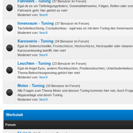
Fahrwerk - Tuning
(37 Benutzer im Forum)
Egal ob es um Tieferlegungsfedern, Gewindefahrwerke, Felgen, Reifen oder so
Fahrwerk geht: hier gehört es rein!
Moderiert von:
9eor9
Innenraum - Tuning
(37 Benutzer im Forum)
Tachobeleuchtung, Cockpitumbau - egal was es mit dem Tuning des Innenraums z
Moderiert von:
9eor9
Karosserie - Tuning
(34 Benutzer im Forum)
Egal ob Seitenschweller, Frontschürze, Heckschürze, Heckspoiler oder cleanen 
Karosserietuning betrifft: hier rein!
Moderiert von:
9eor9
Leuchten - Tuning
(23 Benutzer im Forum)
Egal ob Angel Eyes, andere Rückleuchten, Positionsleuchten, Unterbodenbeleuch
Thema Beleuchtungstuning gehört hier rein!
Moderiert von:
9eor9
Motor - Tuning
(33 Benutzer im Forum)
Alle Fragen zum Thema Motor und dessen Tuning kommen hier rein. Auch Frage
Abgasanlage und deren Tuning.
Moderiert von:
9eor9
Werkstatt
Forum