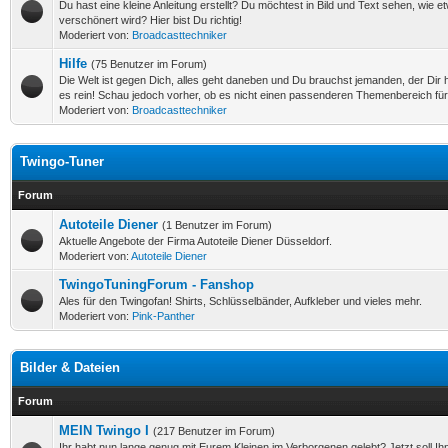
Du hast eine kleine Anleitung erstellt? Du möchtest in Bild und Text sehen, wie e
verschönert wird? Hier bist Du richtig!
Moderiert von:
Broadcasttechniker
Hilfe
(75 Benutzer im Forum)
Die Welt ist gegen Dich, alles geht daneben und Du brauchst jemanden, der Dir
es rein! Schau jedoch vorher, ob es nicht einen passenderen Themenbereich für
Moderiert von:
Broadcasttechniker
Twingo-Tuner
Forum
Autoteile Diener
(1 Benutzer im Forum)
Aktuelle Angebote der Firma Autoteile Diener Düsseldorf.
Moderiert von:
Autoteile Diener
TwingoTuningForum - Fanshop
Ales für den Twingofan! Shirts, Schlüsselbänder, Aufkleber und vieles mehr.
Moderiert von:
Pink-Panther
Bilder & Dateien
Forum
MEIN Twingo I
(217 Benutzer im Forum)
Ihr habt nun lange genug mit Eurem Kleinen im Verborgenen gelebt? Jetzt soll Ih