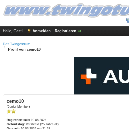
Hallo, Gast!
Anmelden
Registrieren
Das Twingoforum...
Profil von cemo10
cemo10
(Junior Member)
Registriert seit:
10.08.2024
Geburtstag:
Versteckt (25 Jahre alt)
Ortszeit:
10.08.2026 um 21:39