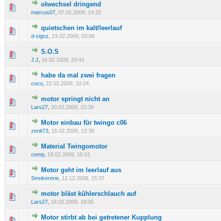
olwechsel dringend
0 Bewertung(en) - 0 von 5 durchschnittlich
1
2
3
4
5
marcus07
,
07.02.2009, 14:32
quietschen im kalt/leerlauf
0 Bewertung(en) - 0 von 5 durchschnittlich
1
2
3
4
5
d-signz
,
23.02.2009, 03:06
S.O.S
0 Bewertung(en) - 0 von 5 durchschnittlich
1
2
3
4
5
J.J
,
16.02.2009, 20:41
habe da mal zwei fragen
0 Bewertung(en) - 0 von 5 durchschnittlich
1
2
3
4
5
coco
,
22.02.2009, 10:24
motor springt nicht an
0 Bewertung(en) - 0 von 5 durchschnittlich
1
2
3
4
5
Lars27
,
20.02.2009, 23:39
Motor einbau für twingo c06
0 Bewertung(en) - 0 von 5 durchschnittlich
1
2
3
4
5
zenit73
,
15.02.2009, 13:36
Material Twingomotor
0 Bewertung(en) - 0 von 5 durchschnittlich
1
2
3
4
5
cemp
,
18.02.2009, 15:01
Motor geht im leerlauf aus
0 Bewertung(en) - 0 von 5 durchschnittlich
1
2
3
4
5
Smokerene
,
12.12.2008, 15:37
motor bläst kühlerschlauch auf
0 Bewertung(en) - 0 von 5 durchschnittlich
1
2
3
4
5
Lars27
,
16.02.2009, 18:05
Motor stirbt ab bei getretener Kupplung
0 Bewertung(en) - 0 von 5 durchschnittlich
1
2
3
4
5