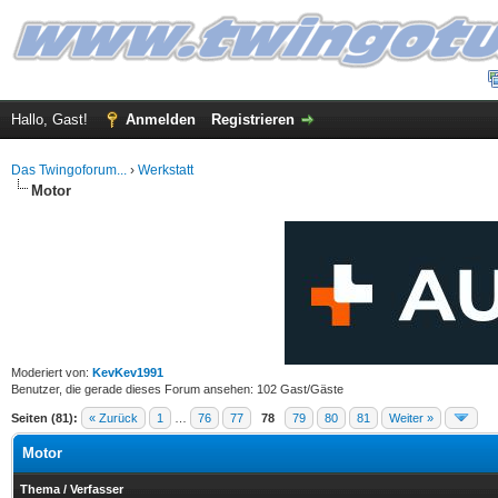
Hallo, Gast!
Anmelden
Registrieren
Das Twingoforum...
›
Werkstatt
Motor
Moderiert von:
KevKev1991
Benutzer, die gerade dieses Forum ansehen: 102 Gast/Gäste
Seiten (81):
« Zurück
1
…
76
77
78
79
80
81
Weiter »
Motor
Thema
/
Verfasser