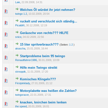
Laie
,
22.09.2008, 14:31
Welches Öl würdet ihr jetzt nehmen?
0 Bewertung(en) - 0 von 5 durchschnittlich
1
2
3
4
5
twingo 1.2
,
10.02.2009, 20:54
ruckelt und verschluckt sich ständig...
0 Bewertung(en) - 0 von 5 durchschnittlich
1
2
3
4
5
Picaldi®
,
30.12.2008, 12:19
Geräusche von rechts??? HILFE
0 Bewertung(en) - 0 von 5 durchschnittlich
1
2
3
4
5
snice
,
04.02.2009, 22:56
15 liter spritverbrauch???
(Seiten:
1
2
)
0 Bewertung(en) - 0 von 5 durchschnittlich
1
2
3
4
5
akascha
,
15.01.2009, 16:44
Startprobleme beim 95 twingo
0 Bewertung(en) - 0 von 5 durchschnittlich
1
2
3
4
5
Renaultfahrer1986
,
30.01.2009, 10:09
Hilfe mein Twingo streikt
0 Bewertung(en) - 0 von 5 durchschnittlich
1
2
3
4
5
sknoppik
,
11.01.2009, 17:20
Komisches Klingeln???
0 Bewertung(en) - 0 von 5 durchschnittlich
1
2
3
4
5
Firstpinklady
,
27.01.2009, 21:12
Motorplakette was heißen die Zahlen?
0 Bewertung(en) - 0 von 5 durchschnittlich
1
2
3
4
5
twingoracer
,
22.01.2009, 17:31
knacken, knirchen beim lenken
0 Bewertung(en) - 0 von 5 durchschnittlich
1
2
3
4
5
the speed
,
20.01.2009, 16:01