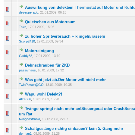
Auswirkung von defektem Thermostat auf Motor und Kühl
0 Bewertung(en) - 0 von 5 durchschnittlich
1
2
3
4
5
desesperado
,
21.01.2009, 06:15
Quietschen aus Motorraum
0 Bewertung(en) - 0 von 5 durchschnittlich
1
2
3
4
5
Taxn
,
17.01.2009, 15:06
zu hoher Spritverbrauch + klingeln/rasseln
0 Bewertung(en) - 0 von 5 durchschnittlich
1
2
3
4
5
Scorp2410
,
19.01.2009, 09:34
Motorreinigung
0 Bewertung(en) - 0 von 5 durchschnittlich
1
2
3
4
5
Caddy88
,
17.01.2009, 13:19
Dehnschrauben für ZKD
0 Bewertung(en) - 0 von 5 durchschnittlich
1
2
3
4
5
passivhaus
,
10.01.2009, 17:32
Was geht jetzt ab.Der Motor will nicht mehr
0 Bewertung(en) - 0 von 5 durchschnittlich
1
2
3
4
5
TwinPower@GO
,
13.01.2009, 10:35
Wapu wohl Defekt?!
0 Bewertung(en) - 0 von 5 durchschnittlich
1
2
3
4
5
Atze666
,
10.01.2009, 15:28
Twingo springt nicht mehr an!Steuergerät oder CrashSenso
0 Bewertung(en) - 0 von 5 durchschnittlich
1
2
3
4
5
um Rat
twingoastrania
,
13.12.2008, 22:07
Schaltgestänge richtig einbauen? kein 5. Gang mehr
0 Bewertung(en) - 0 von 5 durchschnittlich
1
2
3
4
5
der_jan1
,
08.01.2009, 21:28