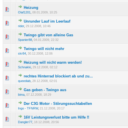
Heizung
0 Bewertung(en) - 0 von 5 durchschnittlich
1
2
3
4
5
Olaf1201
,
08.01.2009, 10:25
Unrunder Lauf im Leerlauf
0 Bewertung(en) - 0 von 5 durchschnittlich
1
2
3
4
5
rider
,
29.12.2008, 10:46
Twingo gibt von alleine Gas
0 Bewertung(en) - 0 von 5 durchschnittlich
1
2
3
4
5
Spanier88
,
04.01.2009, 22:32
Twingo will nicht mehr
0 Bewertung(en) - 0 von 5 durchschnittlich
1
2
3
4
5
skr84
,
30.12.2008, 12:06
Heizung will nicht warm werden!
0 Bewertung(en) - 0 von 5 durchschnittlich
1
2
3
4
5
Schnakki
,
29.12.2008, 02:12
rechtes Hinterrad blockiert ab und zu...
0 Bewertung(en) - 0 von 5 durchschnittlich
1
2
3
4
5
queediab
,
28.12.2008, 02:01
Gas geben - Twingo aus
0 Bewertung(en) - 0 von 5 durchschnittlich
1
2
3
4
5
bima
,
07.12.2008, 18:29
Der C3G Motor - Störungssuchtabellen
0 Bewertung(en) - 0 von 5 durchschnittlich
1
2
3
4
5
Ingo - TFNRW
,
21.12.2008, 20:17
16V Leistungsverlust bitte um Hilfe !!
0 Bewertung(en) - 0 von 5 durchschnittlich
1
2
3
4
5
Dangler77
,
18.12.2008, 20:56