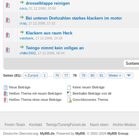
drosselklappe reinigen
0 Bewertung(en) - 0 von 5 durchschnittlich
1
2
3
4
5
coco
,
01.12.2008, 20:50
Bei unteren Drehzahlen starkes klackern im motor
0 Bewertung(en) - 0 von 5 durchschnittlich
1
2
3
4
5
crop
,
17.12.2008, 17:32
Klackern aus raum Heck
0 Bewertung(en) - 0 von 5 durchschnittlich
1
2
3
4
5
vatobaris
,
17.12.2008, 14:18
Twingo nimmt kein vollgas an
0 Bewertung(en) - 0 von 5 durchschnittlich
1
2
3
4
5
chiller2002
,
17.12.2008, 08:34
Seiten (81):
« Zurück
1
…
76
77
78
79
80
81
Weiter »
Neue Beiträge
Keine neuen Beiträge
Heißes Thema mit neuen Beiträgen
Beinhaltet Beiträge von dir
Heißes Thema ohne neue Beiträge
Geschlossenes Thema
Foren-Team
Kontakt
TwingoTuningForum.de
Nach oben
Archiv-Modus
Deutsche Übersetzung:
MyBB.de
, Powered by
MyBB
, © 2002-2026
MyBB Group
.