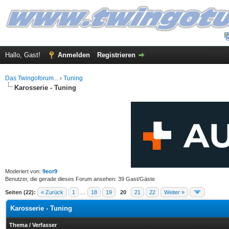
Hallo, Gast!
Anmelden
Registrieren
Das Twingoforum...
›
Tuning
Karosserie - Tuning
Moderiert von:
9eor9
Benutzer, die gerade dieses Forum ansehen: 39 Gast/Gäste
Seiten (22):
« Zurück
1
…
18
19
20
21
22
Weiter »
Karosserie - Tuning
Thema
/
Verfasser