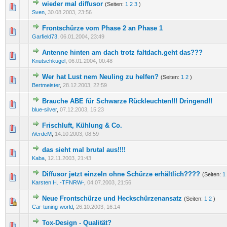
wieder mal diffusor
(Seiten:
1
2
3
)
0 Bewertung(en) - 0 von 5 durchschnittlich
1
2
3
4
5
Sven
,
30.08.2003, 23:56
Frontschürze vom Phase 2 an Phase 1
0 Bewertung(en) - 0 von 5 durchschnittlich
1
2
3
4
5
Garfield73
,
06.01.2004, 23:49
Antenne hinten am dach trotz faltdach.geht das???
0 Bewertung(en) - 0 von 5 durchschnittlich
1
2
3
4
5
Knutschkugel
,
06.01.2004, 00:48
Wer hat Lust nem Neuling zu helfen?
(Seiten:
1
2
)
0 Bewertung(en) - 0 von 5 durchschnittlich
1
2
3
4
5
Bertmeister
,
28.12.2003, 22:59
Brauche ABE für Schwarze Rückleuchten!!! Dringend!!
0 Bewertung(en) - 0 von 5 durchschnittlich
1
2
3
4
5
blue-silver
,
07.12.2003, 15:23
Frischluft, Kühlung & Co.
0 Bewertung(en) - 0 von 5 durchschnittlich
1
2
3
4
5
iVerdeM
,
14.10.2003, 08:59
das sieht mal brutal aus!!!!
0 Bewertung(en) - 0 von 5 durchschnittlich
1
2
3
4
5
Kaba
,
12.11.2003, 21:43
Diffusor jetzt einzeln ohne Schürze erhältlich????
(Seiten:
1
0 Bewertung(en) - 0 von 5 durchschnittlich
1
2
3
4
5
Karsten H. -TFNRW-
,
04.07.2003, 21:56
Neue Frontschürze und Heckschürzenansatz
(Seiten:
1
2
)
0 Bewertung(en) - 0 von 5 durchschnittlich
1
2
3
4
5
Car-tuning-world
,
26.10.2003, 16:14
Tox-Design - Qualität?
0 Bewertung(en) - 0 von 5 durchschnittlich
1
2
3
4
5