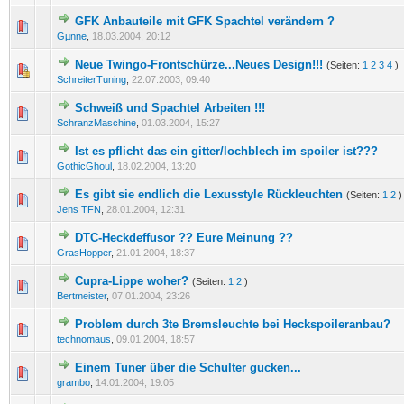
GFK Anbauteile mit GFK Spachtel verändern ?
0 Bewertung(en) - 0 von 5 durchschnittlich
1
2
3
4
5
Gµnne
,
18.03.2004, 20:12
Neue Twingo-Frontschürze...Neues Design!!!
(Seiten:
1
2
3
4
)
0 Bewertung(en) - 0 von 5 durchschnittlich
1
2
3
4
5
SchreiterTuning
,
22.07.2003, 09:40
Schweiß und Spachtel Arbeiten !!!
0 Bewertung(en) - 0 von 5 durchschnittlich
1
2
3
4
5
SchranzMaschine
,
01.03.2004, 15:27
Ist es pflicht das ein gitter/lochblech im spoiler ist???
0 Bewertung(en) - 0 von 5 durchschnittlich
1
2
3
4
5
GothicGhoul
,
18.02.2004, 13:20
Es gibt sie endlich die Lexusstyle Rückleuchten
(Seiten:
1
2
)
0 Bewertung(en) - 0 von 5 durchschnittlich
1
2
3
4
5
Jens TFN
,
28.01.2004, 12:31
DTC-Heckdeffusor ?? Eure Meinung ??
0 Bewertung(en) - 0 von 5 durchschnittlich
1
2
3
4
5
GrasHopper
,
21.01.2004, 18:37
Cupra-Lippe woher?
(Seiten:
1
2
)
0 Bewertung(en) - 0 von 5 durchschnittlich
1
2
3
4
5
Bertmeister
,
07.01.2004, 23:26
Problem durch 3te Bremsleuchte bei Heckspoileranbau?
0 Bewertung(en) - 0 von 5 durchschnittlich
1
2
3
4
5
technomaus
,
09.01.2004, 18:57
Einem Tuner über die Schulter gucken...
0 Bewertung(en) - 0 von 5 durchschnittlich
1
2
3
4
5
grambo
,
14.01.2004, 19:05