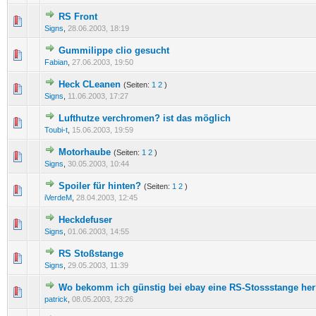
RS Front
0 Bewertung(en) - 0 von 5 durchschnittlich
1
2
3
4
5
Signs
,
28.06.2003, 18:19
Gummilippe clio gesucht
0 Bewertung(en) - 0 von 5 durchschnittlich
1
2
3
4
5
Fabian
,
27.06.2003, 19:50
Heck CLeanen
(Seiten:
1
2
)
0 Bewertung(en) - 0 von 5 durchschnittlich
1
2
3
4
5
Signs
,
11.06.2003, 17:27
Lufthutze verchromen? ist das möglich
0 Bewertung(en) - 0 von 5 durchschnittlich
1
2
3
4
5
Toubi-t
,
15.06.2003, 19:59
Motorhaube
(Seiten:
1
2
)
0 Bewertung(en) - 0 von 5 durchschnittlich
1
2
3
4
5
Signs
,
30.05.2003, 10:44
Spoiler für hinten?
(Seiten:
1
2
)
0 Bewertung(en) - 0 von 5 durchschnittlich
1
2
3
4
5
iVerdeM
,
28.04.2003, 12:45
Heckdefuser
0 Bewertung(en) - 0 von 5 durchschnittlich
1
2
3
4
5
Signs
,
01.06.2003, 14:55
RS Stoßstange
0 Bewertung(en) - 0 von 5 durchschnittlich
1
2
3
4
5
Signs
,
29.05.2003, 11:39
Wo bekomm ich günstig bei ebay eine RS-Stossstange he
0 Bewertung(en) - 0 von 5 durchschnittlich
1
2
3
4
5
patrick
,
08.05.2003, 23:26