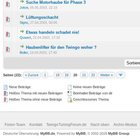
Suche Motorhaube für Phase 3
0 Bewertung(en) - 0 von 5 durchschnittlich
1
2
3
4
5
Joker
,
06.05.2003, 22:19
Lüftungsschacht
0 Bewertung(en) - 0 von 5 durchschnittlich
1
2
3
4
5
Signs
,
27.04.2003, 00:06
Etwas handeln schadet nie!
0 Bewertung(en) - 0 von 5 durchschnittlich
1
2
3
4
5
Quwert
,
22.04.2003, 17:32
Haubenlifter für den Twingo woher ?
0 Bewertung(en) - 0 von 5 durchschnittlich
1
2
3
4
5
Boller
,
19.04.2003, 17:40
Seiten (22):
« Zurück
1
…
18
19
20
21
22
Weiter »
Neue Beiträge
Keine neuen Beiträge
Heißes Thema mit neuen Beiträgen
Beinhaltet Beiträge von dir
Heißes Thema ohne neue Beiträge
Geschlossenes Thema
Foren-Team
Kontakt
TwingoTuningForum.de
Nach oben
Archiv-Modus
Deutsche Übersetzung:
MyBB.de
, Powered by
MyBB
, © 2002-2026
MyBB Group
.