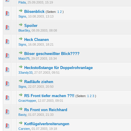
Päda
,
25.09.2003, 15:19
Bösenblick
(Seiten:
1
2
)
0 Bewertung(en) - 0 von 5 durchschnittlich
1
2
3
4
5
Signs
,
10.08.2003, 13:13
Spoiler
0 Bewertung(en) - 0 von 5 durchschnittlich
1
2
3
4
5
BlueSky
,
08.09.2003, 08:08
Heck Cleanen
0 Bewertung(en) - 0 von 5 durchschnittlich
1
2
3
4
5
Signs
,
16.08.2003, 18:21
Böser geschweißter Blick????
0 Bewertung(en) - 0 von 5 durchschnittlich
1
2
3
4
5
Matzi75
,
29.07.2003, 15:34
Heckstoßstange für Doppelrohranlage
0 Bewertung(en) - 0 von 5 durchschnittlich
1
2
3
4
5
33andy33
,
27.07.2003, 09:51
Radläufe ziehen
0 Bewertung(en) - 0 von 5 durchschnittlich
1
2
3
4
5
Signs
,
22.07.2003, 20:50
RS Front tiefer machen ??!!
(Seiten:
1
2
3
)
0 Bewertung(en) - 0 von 5 durchschnittlich
1
2
3
4
5
GrasHopper
,
12.07.2003, 09:01
Rs Front von Reichhard
0 Bewertung(en) - 0 von 5 durchschnittlich
1
2
3
4
5
Basty
,
01.07.2003, 21:33
Kotflügelverbreiterungen
0 Bewertung(en) - 0 von 5 durchschnittlich
1
2
3
4
5
Carsten
,
01.07.2003, 19:18