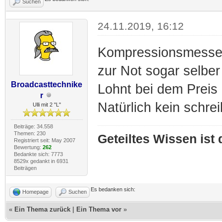
Suchen
24.11.2019, 16:12
Kompressionsmesser
zur Not sogar selber
Broadcasttechnike
Lohnt bei dem Preis 
r
Natürlich kein schre
Ulli mit 2 "L"
Beiträge: 34.558
Themen: 230
Geteiltes Wissen ist
Registriert seit: May 2007
Bewertung:
262
Bedankte sich: 7773
8529x gedankt in 6931
Beiträgen
Es bedanken sich:
Homepage
Suchen
«
Ein Thema zurück
|
Ein Thema vor
»