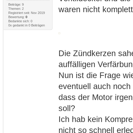
Beiträge: 9
waren nicht komplett
Themen: 2
Registriert seit: Nov 2019
Bewertung:
0
Bedankte sich: 0
0x gedankt in 0 Beiträgen
Die Zündkerzen sahe
auffälligen Verfärb
Nun ist die Frage wi
eventuell auch noch
dass der Motor irgen
soll?
Ich hab kein Kompre
nicht so schnell erl