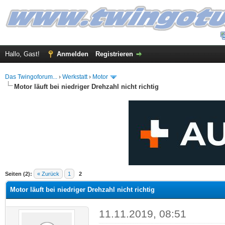
Hallo, Gast!
Anmelden
Registrieren
Das Twingoforum...
›
Werkstatt
›
Motor
Motor läuft bei niedriger Drehzahl nicht richtig
 im Durchschnitt
Seiten (2):
« Zurück
1
2
Motor läuft bei niedriger Drehzahl nicht richtig
11.11.2019, 08:51