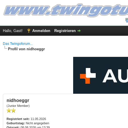
Hallo, Gast!
Anmelden
Registrieren
Das Twingoforum...
Profil von nidhoeggr
nidhoeggr
(Junior Member)
Registriert seit:
11.05.2026
Geburtstag:
Nicht angegeben
Ortszeit:
08.08.2026 um 13:39