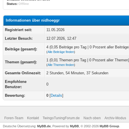
Status:
Offline
Informationen über nidhoeggr
Registriert seit:
11.05.2026
Letzter Besuch:
12.07.2026, 12:47
4 (0,05 Beiträge pro Tag | 0 Prozent aller Beiträge
Beiträge (gesamt):
(
Alle Beiträge finden
)
1 (0,01 Themen pro Tag | 0 Prozent aller Themen
Themen (gesamt):
(
Alle Themen finden
)
Gesamte Onlinezeit:
2 Stunden, 54 Minuten, 37 Sekunden
Empfohlene
0
Benutzer:
Bewertung:
0
[
Details
]
Foren-Team
Kontakt
TwingoTuningForum.de
Nach oben
Archiv-Modus
Deutsche Übersetzung:
MyBB.de
, Powered by
MyBB
, © 2002-2026
MyBB Group
.