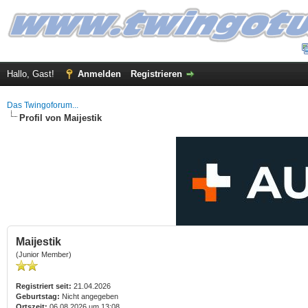
Hallo, Gast!
Anmelden
Registrieren
Das Twingoforum...
Profil von Maijestik
Maijestik
(Junior Member)
Registriert seit:
21.04.2026
Geburtstag:
Nicht angegeben
Ortszeit:
06.08.2026 um 13:08