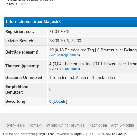
Status:
Offline
Informationen über Maijestik
Registriert seit:
21.04.2026
Letzter Besuch:
28.06.2026, 22:03
19 (0,18 Beiträge pro Tag | 0 Prozent aller Beiträg
Beiträge (gesamt):
(
Alle Beiträge finden
)
4 (0,04 Themen pro Tag | 0.01 Prozent aller The
Themen (gesamt):
(
Alle Themen finden
)
Gesamte Onlinezeit:
4 Stunden, 50 Minuten, 41 Sekunden
Empfohlene
0
Benutzer:
Bewertung:
0
[
Details
]
Foren-Team
Kontakt
TwingoTuningForum.de
Nach oben
Archiv-Modus
Deutsche Übersetzung:
MyBB.de
, Powered by
MyBB
, © 2002-2026
MyBB Group
.