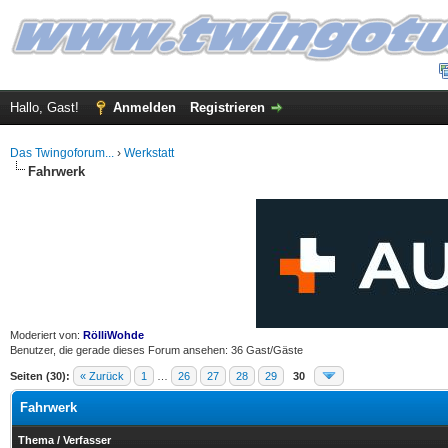
Hallo, Gast!
Anmelden
Registrieren
Das Twingoforum...
›
Werkstatt
Fahrwerk
Moderiert von:
RölliWohde
Benutzer, die gerade dieses Forum ansehen: 36 Gast/Gäste
Seiten (30):
« Zurück
1
…
26
27
28
29
30
Fahrwerk
Thema
/
Verfasser