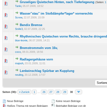
Gruseliges Quietschen Hinten, nach Tieferlegeung
(Seiten:
1
0 Bewertung(en) - 0 von 5 durchschnittlich
1
2
3
4
5
Tanki
,
05.07.2009, 18:52
Wasser"stau" im Stoßdämpfer*lager* vornerechts
0 Bewertung(en) - 0 von 5 durchschnittlich
1
2
3
4
5
Screw
,
22.07.2009, 15:09
Bendix Bremse
0 Bewertung(en) - 0 von 5 durchschnittlich
1
2
3
4
5
SnAk3
,
02.07.2009, 22:25
Rhythmisches Quietschen vorne Rechts, brauche dringend 
0 Bewertung(en) - 0 von 5 durchschnittlich
1
2
3
4
5
blue-leonie
,
06.07.2009, 14:21
Bremstrommeln vom 16v,
0 Bewertung(en) - 0 von 5 durchschnittlich
1
2
3
4
5
coco
,
08.01.2009, 18:56
Radlagergehäuse vorn
0 Bewertung(en) - 0 von 5 durchschnittlich
1
2
3
4
5
majooh
,
03.01.2009, 11:01
Lenkeinschlag Spürbar an Kupplung
0 Bewertung(en) - 0 von 5 durchschnittlich
1
2
3
4
5
neuling
,
20.12.2008, 17:07
Seiten (30):
« Zurück
1
…
26
27
28
29
30
Neue Beiträge
Keine neuen Beiträge
Heißes Thema mit neuen Beiträgen
Beinhaltet Beiträge von dir