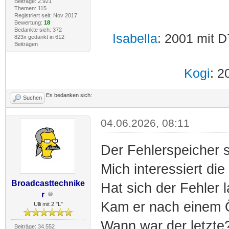
Beiträge: 2.921
Themen: 115
Registriert seit: Nov 2017
Bewertung:
18
Bedankte sich: 372
Isabella
: 2001 mit D
823x gedankt in 612
Beiträgen
Kogi
: 2
Es bedanken sich:
Suchen
04.06.2026, 08:11
Der Fehlerspeicher s
Mich interessiert di
Broadcasttechnike
Hat sich der Fehler 
r
Kam er nach einem 
Ulli mit 2 "L"
Wann war der letzte
Beiträge: 34.552