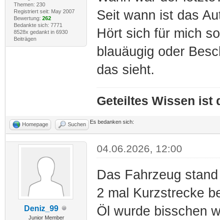
Themen: 230
Seit wann ist das Au
Registriert seit: May 2007
Bewertung:
262
Bedankte sich: 7771
Hört sich für mich so
8528x gedankt in 6930
Beiträgen
blauäugig oder Besc
das sieht.
Geteiltes Wissen ist
Es bedanken sich:
Homepage
Suchen
04.06.2026, 12:00
Das Fahrzeug stand 
2 mal Kurzstrecke b
Öl wurde bisschen w
Deniz_99
Junior Member