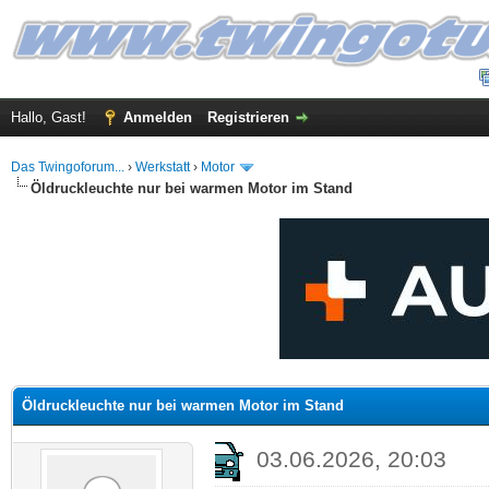
Hallo, Gast!
Anmelden
Registrieren
Das Twingoforum...
›
Werkstatt
›
Motor
Öldruckleuchte nur bei warmen Motor im Stand
 im Durchschnitt
Öldruckleuchte nur bei warmen Motor im Stand
03.06.2026, 20:03