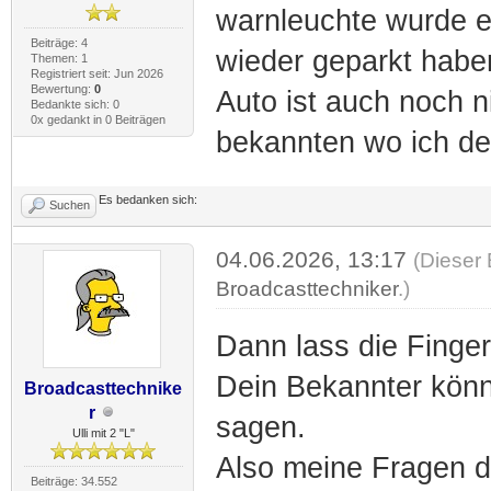
warnleuchte wurde er
Beiträge: 4
wieder geparkt habe
Themen: 1
Registriert seit: Jun 2026
Bewertung:
0
Auto ist auch noch n
Bedankte sich: 0
0x gedankt in 0 Beiträgen
bekannten wo ich de
Es bedanken sich:
Suchen
04.06.2026, 13:17
(Dieser 
Broadcasttechniker
.)
Dann lass die Finge
Dein Bekannter könn
Broadcasttechnike
r
sagen.
Ulli mit 2 "L"
Also meine Fragen di
Beiträge: 34.552