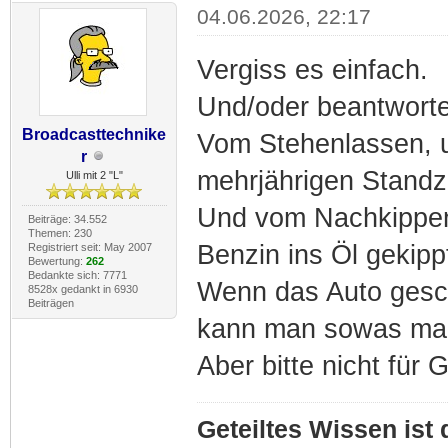
04.06.2026, 22:17
Vergiss es einfach.
Und/oder beantworte 
Broadcasttechnike
Vom Stehenlassen, u
r
mehrjährigen Standze
Ulli mit 2 "L"
Und vom Nachkippen 
Beiträge: 34.552
Themen: 230
Benzin ins Öl gekipp
Registriert seit: May 2007
Bewertung:
262
Bedankte sich: 7771
Wenn das Auto gesch
8528x gedankt in 6930
Beiträgen
kann man sowas ma
Aber bitte nicht für G
Geteiltes Wissen ist