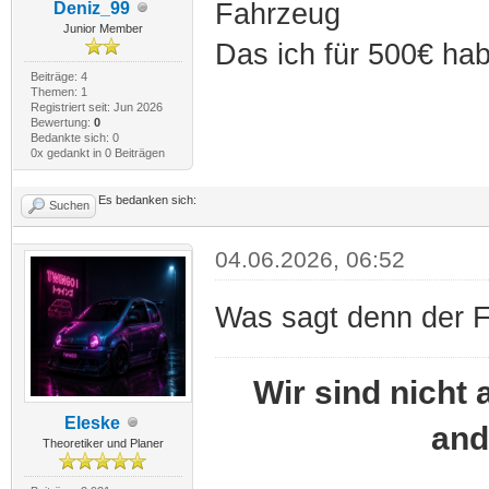
Fahrzeug
Deniz_99
Junior Member
Das ich für 500€ ha
Beiträge: 4
Themen: 1
Registriert seit: Jun 2026
Bewertung:
0
Bedankte sich: 0
0x gedankt in 0 Beiträgen
Es bedanken sich:
Suchen
04.06.2026, 06:52
Was sagt denn der F
Wir sind nicht 
Eleske
and
Theoretiker und Planer