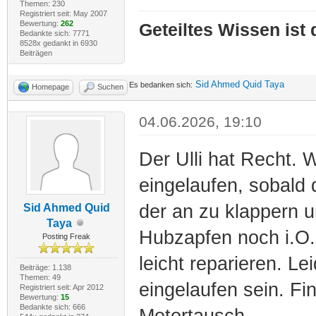
Themen: 230
Registriert seit: May 2007
Bewertung:
262
Geteiltes Wissen ist
Bedankte sich: 7771
8528x gedankt in 6930
Beiträgen
Sid Ahmed Quid Taya
Es bedanken sich:
Homepage
Suchen
04.06.2026, 19:10
Der Ulli hat Recht. 
eingelaufen, sobald 
der an zu klappern 
Sid Ahmed Quid
Taya
Hubzapfen noch i.O.
Posting Freak
leicht reparieren. L
Beiträge: 1.138
Themen: 49
eingelaufen sein. Fi
Registriert seit: Apr 2012
Bewertung:
15
Bedankte sich: 666
Motortausch.