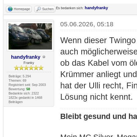
handyfranky
Es bedanken sich:
Homepage
Suchen
05.06.2026, 05:18
Wenn dieser Twingo 
auch möglicherweise
handyfranky
ob das Kabel vom öl
Franky
Krümmer anliegt und
Beiträge: 5.294
Themen: 69
hat der Ulli recht, 
Registriert seit: Sep 2003
Bewertung:
58
Bedankte sich: 2322
Lösung nicht kennt.
1823x gedankt in 1468
Beiträgen
Bleibt gesund und hal