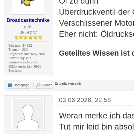
Öl zu dünn
Überdruckventil der
Broadcasttechnike
Verschlissener Moto
r
Eher nicht: Öldrucks
Ulli mit 2 "L"
Beiträge: 34.552
Themen: 230
Geteiltes Wissen ist
Registriert seit: May 2007
Bewertung:
262
Bedankte sich: 7771
8528x gedankt in 6930
Beiträgen
Es bedanken sich:
Homepage
Suchen
03.06.2026, 22:58
Woran merke ich das
Tut mir leid bin abs