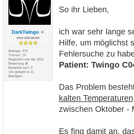
So ihr Lieben,
ich war sehr lange s
DarkTwingo
irren und wirren
Hilfe, um möglichst 
Beiträge: 379
Fehlersuche zu habe
Themen: 19
Registriert seit: Apr 2011
Patient: Twingo C04
Bewertung:
0
Bedankte sich: 8
14x gedankt in 11
Beiträgen
Das Problem besteht 
kalten Temperaturen
zwischen Oktober - 
Es fing damit an, da