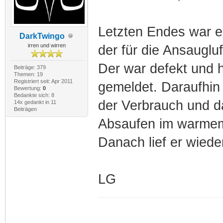
Letzten Endes war es
DarkTwingo
irren und wirren
der für die Ansaugluf
Der war defekt und 
Beiträge: 379
Themen: 19
Registriert seit: Apr 2011
gemeldet. Daraufhin 
Bewertung:
0
Bedankte sich: 8
der Verbrauch und d
14x gedankt in 11
Beiträgen
Absaufen im warmem
Danach lief er wiede
LG