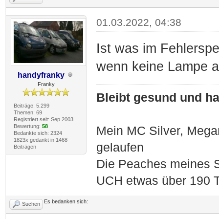
01.03.2022, 04:38
Ist was im Fehlerspei
wenn keine Lampe an 
handyfranky
Franky
Bleibt gesund und hal
Beiträge: 5.299
Themen: 69
Registriert seit: Sep 2003
Bewertung:
58
Mein MC Silver, Meg
Bedankte sich: 2324
1823x gedankt in 1468
gelaufen
Beiträgen
Die Peaches meines S
UCH etwas über 190 T
Es bedanken sich:
Suchen