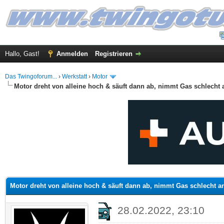
Hallo, Gast!
Anmelden
Registrieren
Das Twingoforum...
›
Werkstatt
›
Motor
Motor dreht von alleine hoch & säuft dann ab, nimmt Gas schlecht 
 im Durchschnitt
Motor dreht von alleine hoch & säuft dann ab, nimmt Gas schlecht a
28.02.2022, 23:10