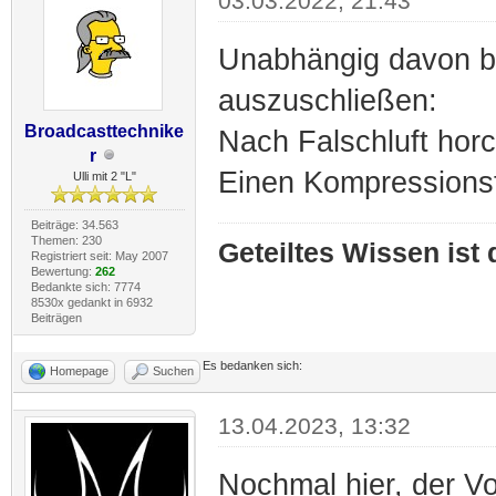
03.03.2022, 21:43
Unabhängig davon bi
auszuschließen:
Broadcasttechnike
Nach Falschluft hor
r
Einen Kompressions
Ulli mit 2 "L"
Beiträge: 34.563
Themen: 230
Geteiltes Wissen ist
Registriert seit: May 2007
Bewertung:
262
Bedankte sich: 7774
8530x gedankt in 6932
Beiträgen
Es bedanken sich:
Homepage
Suchen
13.04.2023, 13:32
Nochmal hier, der Vo