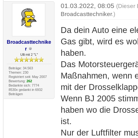
01.03.2022, 08:05
(Dieser 
Broadcasttechniker
.)
Da dein Auto eine el
Gas gibt, wird es wo
Broadcasttechnike
r
haben.
Ulli mit 2 "L"
Das Motorsteuergerät 
Beiträge: 34.563
Themen: 230
Maßnahmen, wenn es 
Registriert seit: May 2007
Bewertung:
262
mit der Drosselklappe
Bedankte sich: 7774
8530x gedankt in 6932
Beiträgen
Wenn BJ 2005 stimmt,
haben wo die Drossel
ist.
Nur der Luftfilter mu