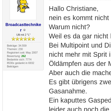
Hallo Christiane,
nein es kommt nicht 
Broadcasttechnike
Warum nicht?
r
Weil es da gar nicht 
Ulli mit 2 "L"
Bei Multipoint und D
Beiträge: 34.559
Themen: 230
nicht mehr mit Sprit
Registriert seit: May 2007
Bewertung:
262
Bedankte sich: 7774
Öldämpfen aus der M
8530x gedankt in 6932
Beiträgen
Aber auch die mache
Es gibt übrigens zwe
Gasanahme.
Ein kaputtes Gasped
leider auch noch die 