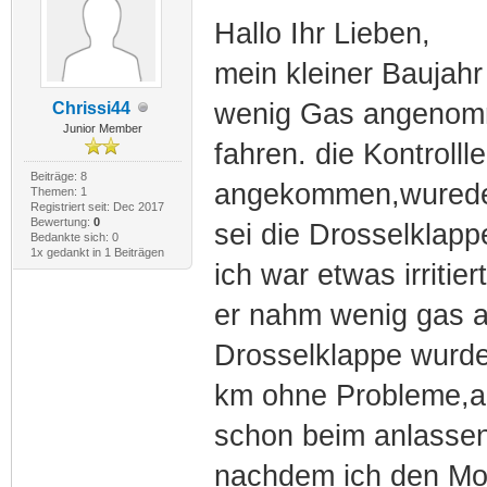
Hallo Ihr Lieben,
mein kleiner Baujahr
wenig Gas angenomm
Chrissi44
Junior Member
fahren. die Kontrolll
Beiträge: 8
angekommen,wurede 
Themen: 1
Registriert seit: Dec 2017
Bewertung:
0
sei die Drosselklapp
Bedankte sich: 0
1x gedankt in 1 Beiträgen
ich war etwas irritie
er nahm wenig gas an
Drosselklappe wurde 
km ohne Probleme,a
schon beim anlassen
nachdem ich den Moto