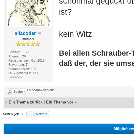
schonmal geguckt ob
ist?
kein Witz
alfacoder
Bremser
Bei allen Schrauber-T
Beiträge: 1.558
Themen: 26
Registriert seit: Oct 2015
daß der, der sie umse
Bewertung:
7
Bedankte sich: 128
361x gedankt in 323
Beiträgen
Es bedanken sich:
Suchen
«
Ein Thema zurück
|
Ein Thema vor
»
Seiten (2):
1
2
Weiter »
Möglicher