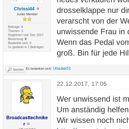
drosselklappe nur di
Chrissi44
Junior Member
verarscht von der We
Beiträge: 8
unwissende Frau in d
Themen: 1
Registriert seit: Dec 2017
Bewertung:
0
Wenn das Pedal vom 
Bedankte sich: 0
1x gedankt in 1 Beiträgen
groß. Bin für jede Hi
Urlauber51
Es bedanken sich:
Suchen
22.12.2017, 17:05
Wer unwissend ist 
Um anständig helfen
Broadcasttechnike
Wir wissen noch nic
r