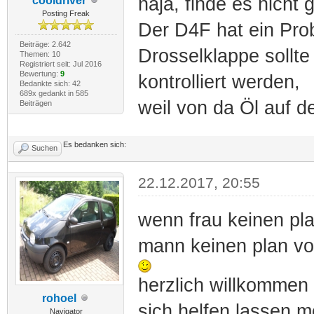
naja, finde es nicht g
cooldriver
Posting Freak
Der D4F hat ein Pro
Beiträge: 2.642
Drosselklappe sollte
Themen: 10
Registriert seit: Jul 2016
Bewertung:
9
kontrolliert werden,
Bedankte sich: 42
689x gedankt in 585
weil von da Öl auf d
Beiträgen
Es bedanken sich:
Suchen
22.12.2017, 20:55
wenn frau keinen pla
mann keinen plan v
herzlich willkommen 
rohoel
sich helfen lassen m
Navigator