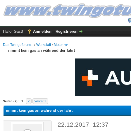
Hallo, Gast!
Anmelden
Registrieren
Das Twingoforum...
›
Werkstatt
›
Motor
nimmt kein gas an während der fahrt
 im Durchschnitt
Seiten (2):
1
2
Weiter »
nimmt kein gas an während der fahrt
22.12.2017, 12:37