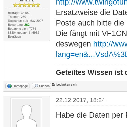
http://www.twingotu
Ulli mit 2 "L"
Ersatzweise die Dat
Beiträge: 34.559
Themen: 230
Poste auch bitte die
Registriert seit: May 2007
Bewertung:
262
Bedankte sich: 7774
Die fängt mit VF1CN
8530x gedankt in 6932
Beiträgen
deswegen
http://www
lang=en&...VsdA%
Geteiltes Wissen ist
Es bedanken sich:
Homepage
Suchen
22.12.2017, 18:24
Habe die Daten per 