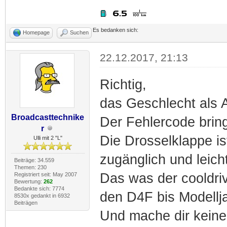
Es bedanken sich:
Homepage
Suchen
22.12.2017, 21:13
Richtig,
das Geschlecht als 
Broadcasttechnike
Der Fehlercode bringt
r
Die Drosselklappe i
Ulli mit 2 "L"
zugänglich und leicht
Beiträge: 34.559
Themen: 230
Das was der cooldri
Registriert seit: May 2007
Bewertung:
262
Bedankte sich: 7774
den D4F bis Modelljah
8530x gedankt in 6932
Beiträgen
Und mache dir keinen