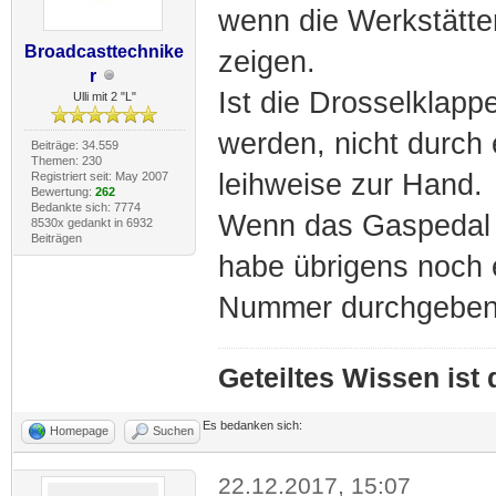
wenn die Werkstätte
Broadcasttechnike
zeigen.
r
Ist die Drosselklapp
Ulli mit 2 "L"
werden, nicht durch 
Beiträge: 34.559
Themen: 230
leihweise zur Hand.
Registriert seit: May 2007
Bewertung:
262
Bedankte sich: 7774
Wenn das Gaspedal d
8530x gedankt in 6932
Beiträgen
habe übrigens noch 
Nummer durchgeben
Geteiltes Wissen ist
Es bedanken sich:
Homepage
Suchen
22.12.2017, 15:07