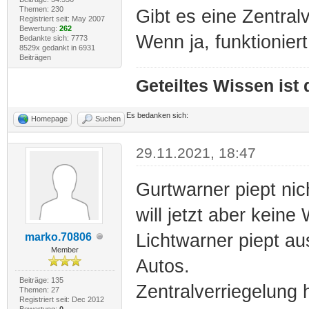
Themen: 230
Gibt es eine Zentral
Registriert seit: May 2007
Bewertung:
262
Wenn ja, funktioniert
Bedankte sich: 7773
8529x gedankt in 6931
Beiträgen
Geteiltes Wissen ist
Es bedanken sich:
Homepage
Suchen
29.11.2021, 18:47
Gurtwarner piept nich
will jetzt aber keine
Lichtwarner piept au
marko.70806
Member
Autos.
Beiträge: 135
Zentralverriegelung
Themen: 27
Registriert seit: Dec 2012
Bewertung:
0