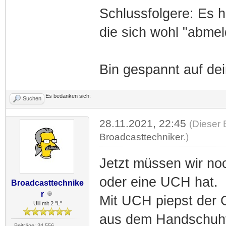
Schlussfolgere: Es h
die sich wohl "abmel
Bin gespannt auf de
Es bedanken sich:
Suchen
28.11.2021, 22:45
(Dieser 
Broadcasttechniker
.)
Jetzt müssen wir no
oder eine UCH hat.
Broadcasttechnike
r
Mit UCH piepst der G
Ulli mit 2 "L"
aus dem Handschuhf
Beiträge: 34.556