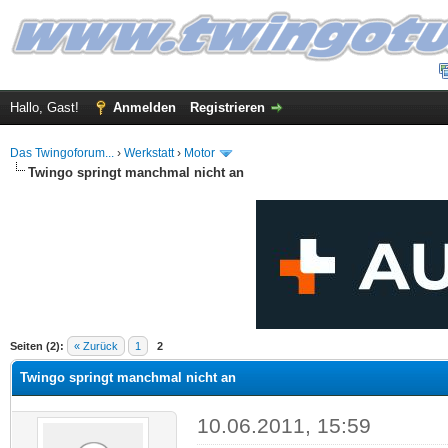
Hallo, Gast!
Anmelden
Registrieren
Das Twingoforum...
›
Werkstatt
›
Motor
Twingo springt manchmal nicht an
 im Durchschnitt
Seiten (2):
« Zurück
1
2
Twingo springt manchmal nicht an
10.06.2011, 15:59