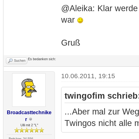
@Aleika: Klar werde
war
Gruß
Es bedanken sich:
Suchen
10.06.2011, 19:15
twingofim schrieb
...Aber mal zur Weg
Broadcasttechnike
r
Twingos nicht alle m
Ulli mit 2 "L"
Beiträge: 34.556