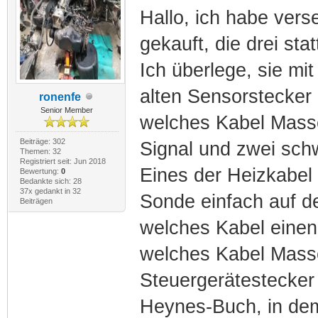
Hallo, ich habe ver
gekauft, die drei st
Ich überlege, sie mi
alten Sensorstecker 
ronenfe
Senior Member
welches Kabel Masse
Beiträge: 302
Signal und zwei sch
Themen: 32
Registriert seit: Jun 2018
Eines der Heizkabel 
Bewertung:
0
Bedankte sich: 28
37x gedankt in 32
Sonde einfach auf 
Beiträgen
welches Kabel einen
welches Kabel Mass
Steuergerätestecker
Heynes-Buch, in dem