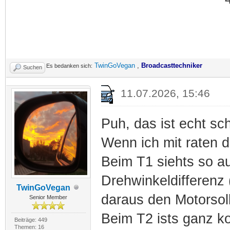
TwinGoVegan
,
Broadcasttechniker
Es bedanken sich:
Suchen
11.07.2026, 15:46
Puh, das ist echt sch
Wenn ich mit raten d
Beim T1 siehts so au
Drehwinkeldifferenz 
TwinGoVegan
daraus den Motorsoll
Senior Member
Beim T2 ists ganz k
Beiträge: 449
Themen: 16