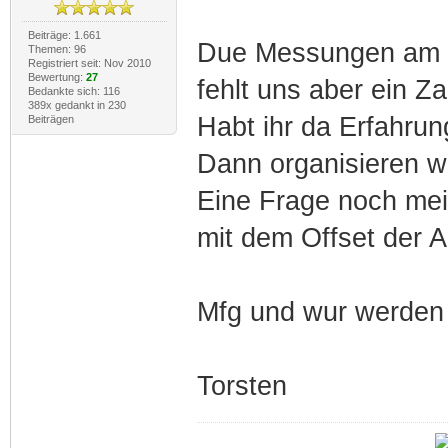
Beiträge: 1.661
Due Messungen am Mo
Themen: 96
Registriert seit: Nov 2010
Bewertung:
27
fehlt uns aber ein 
Bedankte sich: 116
389x gedankt in 230
Habt ihr da Erfahrun
Beiträgen
Dann organisieren w
Eine Frage noch mein
mit dem Offset der 
Mfg und wur werden 
Torsten