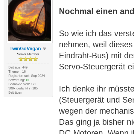
Nochmal einen ande
So wie ich das verst
nehmen, weil dieses
TwinGoVegan
Eindraht-Bus) mit d
Senior Member
Servo-Steuergerät e
Beiträge: 449
Themen: 16
Registriert seit: Sep 2024
Bewertung:
16
Bedankte sich: 172
Ich denke ihr müsste
308x gedankt in 185
Beiträgen
(Steuergerät und Se
wegen der mechanisc
Das ging ja bisher n
DC Motoren. Wenn ih