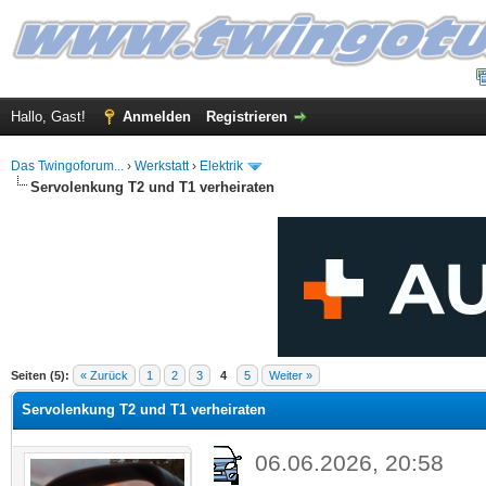
Hallo, Gast!
Anmelden
Registrieren
Das Twingoforum...
›
Werkstatt
›
Elektrik
Servolenkung T2 und T1 verheiraten
 im Durchschnitt
Seiten (5):
« Zurück
1
2
3
4
5
Weiter »
Servolenkung T2 und T1 verheiraten
06.06.2026, 20:58