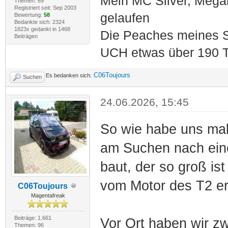
Mein MC Silver, Meg
Themen: 69
Registriert seit: Sep 2003
gelaufen
Bewertung:
58
Bedankte sich: 2324
1823x gedankt in 1468
Die Peaches meines S
Beiträgen
UCH etwas über 190 T
C06Toujours
Es bedanken sich:
Suchen
24.06.2026, 15:45
So wie habe uns mal
am Suchen nach eine
baut, der so groß is
vom Motor des T2 erf
C06Toujours
Magentafreak
Beiträge: 1.661
Vor Ort haben wir zw
Themen: 96