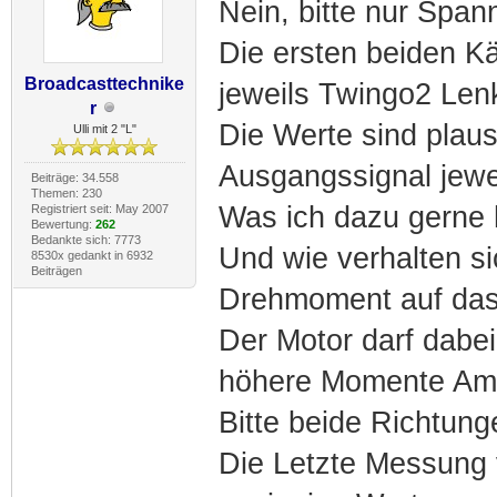
Nein, bitte nur Spa
Die ersten beiden Kä
Broadcasttechnike
jeweils Twingo2 Len
r
Die Werte sind plaus
Ulli mit 2 "L"
Ausgangssignal jewei
Beiträge: 34.558
Themen: 230
Was ich dazu gerne 
Registriert seit: May 2007
Bewertung:
262
Bedankte sich: 7773
Und wie verhalten s
8530x gedankt in 6932
Beiträgen
Drehmoment auf das
Der Motor darf dabei
höhere Momente Am
Bitte beide Richtung
Die Letzte Messung v