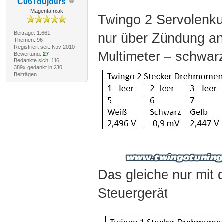
C06Toujours
Magentafreak
Twingo 2 Servolenku
Beiträge: 1.661
nur über Zündung an
Themen: 96
Registriert seit: Nov 2010
Multimeter – schwarz
Bewertung:
27
Bedankte sich: 116
389x gedankt in 230
Beiträgen
Das gleiche nur mit
Steuergerät