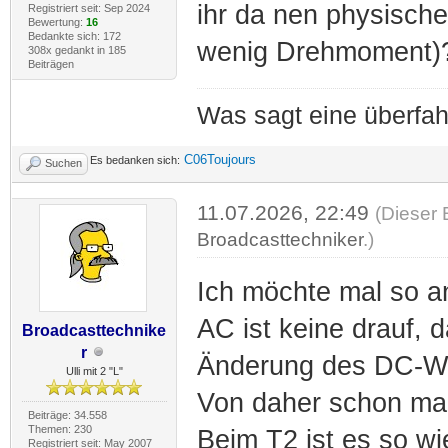
ihr da nen physische
Registriert seit: Sep 2024
Bewertung:
16
Bedankte sich: 172
wenig Drehmoment)
308x gedankt in 185
Beiträgen
Was sagt eine überfa
C06Toujours
Es bedanken sich:
Suchen
11.07.2026, 22:49
(Dieser 
Broadcasttechniker
.)
Ich möchte mal so a
AC ist keine drauf, 
Broadcasttechnike
r
Änderung des DC-We
Ulli mit 2 "L"
Von daher schon mal
Beiträge: 34.558
Themen: 230
Beim T2 ist es so wi
Registriert seit: May 2007