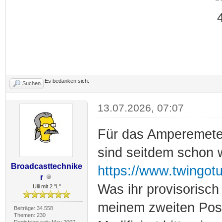
Es bedanken sich:
Suchen
13.07.2026, 07:07
Für das Amperemeter 
sind seitdem schon 
Broadcasttechnike
https://www.twingot
r
Was ihr provisorisc
Ulli mit 2 "L"
meinem zweiten Pos
Beiträge: 34.558
Themen: 230
Registriert seit: May 2007