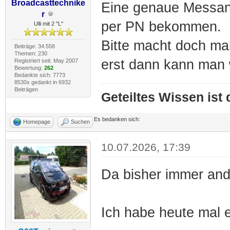
Broadcasttechnike
Eine genaue Messan
r
per PN bekommen.
Ulli mit 2 "L"
Bitte macht doch ma
Beiträge: 34.558
Themen: 230
erst dann kann man w
Registriert seit: May 2007
Bewertung:
262
Bedankte sich: 7773
8530x gedankt in 6932
Beiträgen
Geteiltes Wissen ist
Es bedanken sich:
Homepage
Suchen
10.07.2026, 17:39
Da bisher immer and
Ich habe heute mal