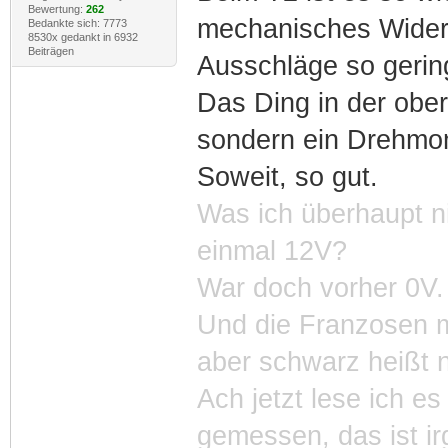
Bewertung:
262
mechanisches Wider
Bedankte sich: 7773
8530x gedankt in 6932
Beiträgen
Ausschläge so gerin
Das Ding in der obe
sondern ein Drehmo
Soweit, so gut.
Was ich überhaupt ni
einmal 12V?
War doch vorher 0V.
Und die Franzosen m
aber schwarz heißt 
Ach jetzt lese ich es
gemessen, das ist i