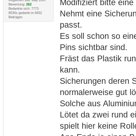
Modifiziert bitte ein
Bewertung:
262
Bedankte sich: 7773
Nehmt eine Sicherun
8530x gedankt in 6932
Beiträgen
passt.
Es soll schon so ein
Pins sichtbar sind.
Fräst das Plastik ru
kann.
Sicherungen deren S
normalerweise gut lö
Solche aus Aluminiu
Lötet da zwei rund e
spielt hier keine Roll