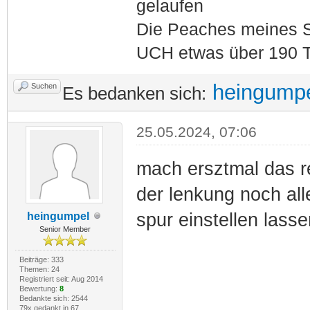
gelaufen
Die Peaches meines S
UCH etwas über 190 T
heingump
Suchen
Es bedanken sich:
25.05.2024, 07:06
mach ersztmal das r
der lenkung noch alle
spur einstellen lasse
heingumpel
Senior Member
Beiträge: 333
Themen: 24
Registriert seit: Aug 2014
Bewertung:
8
Bedankte sich: 2544
79x gedankt in 67