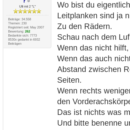
r
Wo bist du eigentli
Ulli mit 2 "L"
Leitplanken sind ja n
Beiträge: 34.558
Themen: 230
Zu den Rädern.
Registriert seit: May 2007
Bewertung:
262
Schau nach dem Luft
Bedankte sich: 7773
8530x gedankt in 6932
Beiträgen
Wenn das nicht hilft
Wenn das auch nicht 
Abstand zwischen Re
Seiten.
Wenn rechts weniger
den Vorderachskörpe
Das ist nichts was 
Und bitte benenne u