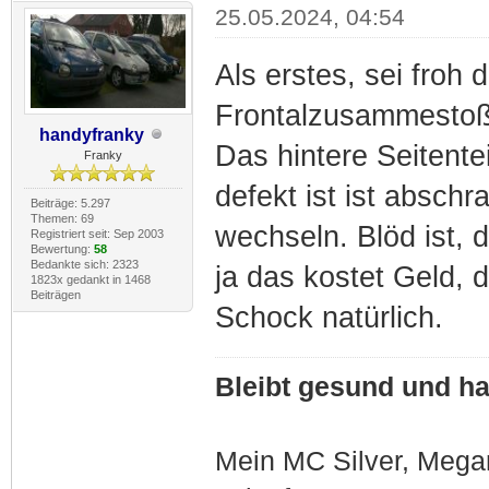
25.05.2024, 04:54
Als erstes, sei froh d
Frontalzusammestoß
handyfranky
Das hintere Seitent
Franky
defekt ist ist abschr
Beiträge: 5.297
Themen: 69
wechseln. Blöd ist, 
Registriert seit: Sep 2003
Bewertung:
58
Bedankte sich: 2323
ja das kostet Geld, d
1823x gedankt in 1468
Beiträgen
Schock natürlich.
Bleibt gesund und hal
Mein MC Silver, Meg