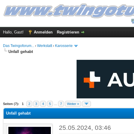
Hallo, Gast!
Anmelden
Registrieren
Das Twingoforum...
›
Werkstatt
›
Karosserie
Unfall gehabt
 im Durchschnitt
Seiten (7):
1
2
3
4
5
…
7
Weiter »
Unfall gehabt
25.05.2024, 03:46