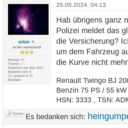
25.05.2024, 04:13
Hab übrigens ganz n
Polizei meldet das g
die Versicherung? Ic
orion
ist hier unerwünscht
um dem Fahrzeug au
Beiträge: 67
die Kurve nicht mehr
Themen: 7
Registriert seit: Mar 2024
Bedankte sich: 6
17x gedankt in 13
Renault Twingo BJ 20
Beiträgen
Benzin 75 PS / 55 kW
HSN: 3333 , TSN: AD
heingump
Suchen
Es bedanken sich: