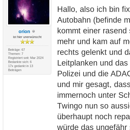
Hallo, also ich bin fi
Autobahn (befinde mi
kommt einer rasend 
orion
ist hier unerwünscht
mehr und kam auf me
Beiträge: 67
rechts gelenkt und d
Themen: 7
Registriert seit: Mar 2024
Leitplanken und das 
Bedankte sich: 6
17x gedankt in 13
Beiträgen
Polizei und die AD
und mir gesagt, dass
immernoch unter Sch
Twingo nun so aussi
überhaupt noch repar
würde das ungefähr s