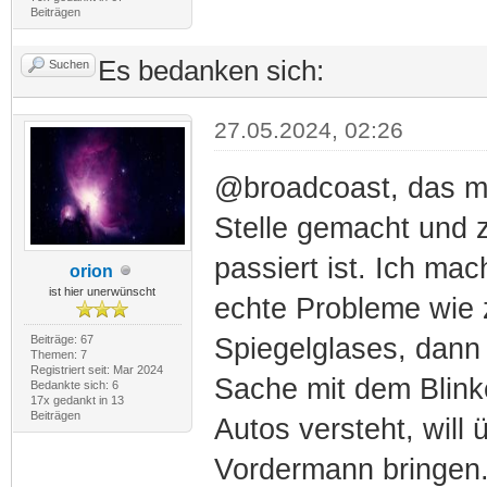
Beiträgen
Es bedanken sich:
Suchen
27.05.2024, 02:26
@broadcoast, das ma
Stelle gemacht und z
passiert ist. Ich ma
orion
ist hier unerwünscht
echte Probleme wie z
Beiträge: 67
Spiegelglases, dann 
Themen: 7
Registriert seit: Mar 2024
Sache mit dem Blink
Bedankte sich: 6
17x gedankt in 13
Beiträgen
Autos versteht, will
Vordermann bringen. 