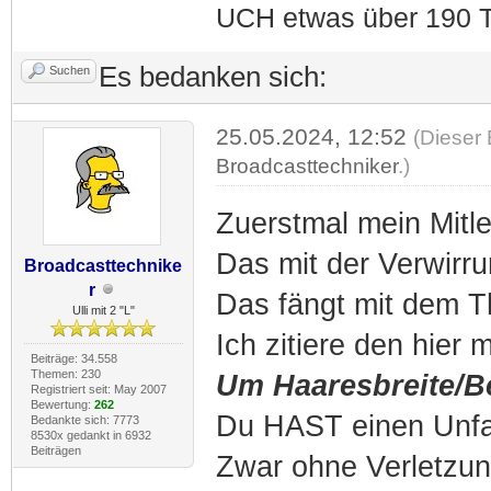
UCH etwas über 190 T
Es bedanken sich:
Suchen
25.05.2024, 12:52
(Dieser 
Broadcasttechniker
.)
Zuerstmal mein Mitlei
Das mit der Verwirru
Broadcasttechnike
r
Das fängt mit dem Th
Ulli mit 2 "L"
Ich zitiere den hier 
Beiträge: 34.558
Themen: 230
Um Haaresbreite/Be
Registriert seit: May 2007
Bewertung:
262
Du HAST einen Unfal
Bedankte sich: 7773
8530x gedankt in 6932
Beiträgen
Zwar ohne Verletzun