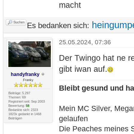
macht
heingump
Suchen
Es bedanken sich:
25.05.2024, 07:36
Der Twingo hat ne re
gibt iwan auf.
handyfranky
Franky
Bleibt gesund und hal
Beiträge: 5.297
Themen: 69
Registriert seit: Sep 2003
Bewertung:
58
Mein MC Silver, Meg
Bedankte sich: 2323
1823x gedankt in 1468
gelaufen
Beiträgen
Die Peaches meines S