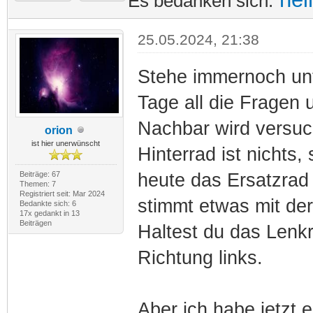
Es bedanken sich:
25.05.2024, 21:38
Stehe immernoch unt
Tage all die Fragen 
Nachbar wird versuc
orion
ist hier unerwünscht
Hinterrad ist nichts
Beiträge: 67
heute das Ersatzrad
Themen: 7
Registriert seit: Mar 2024
stimmt etwas mit der
Bedankte sich: 6
17x gedankt in 13
Beiträgen
Haltest du das Lenkr
Richtung links.
Aber ich habe jetzt 