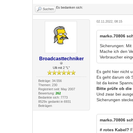
Es bedanken sich:
Suchen
02.11.2022, 08:15
marko.70806 sch
Sicherungen: Mit 
Mache ich den Ver
Verbraucher einge
Broadcasttechniker
Ulli mit 2 "L"
Es geht hier nicht 
Es geht darum ob 
Beiträge: 34.556
Ist da keine Spannu
Themen: 230
Bitte prüfe ob di
Registriert seit: May 2007
Bewertung:
262
Und zwar bei ausg
Bedankte sich: 7773
Sicherungen stecke
8529x gedankt in 6931
Beiträgen
marko.70806 sch
# rotes Kabel?
F