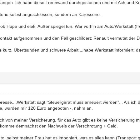
langen. Ich habe diese Trennwand durchgestochen und mit Ach und K
atterie selbst angeschlossen, sondern an Karosserie.
 ob Hupe und elek. Außenspiegel tun. War vorhin am Auto/Werkstatt (fre
ontakt aufgenommen und den Fall geschildert: Renault vermutet der D
te kurz, Übertsunden und schwere Arbeit....habe Werkstatt informiert
presse....Werkstatt sagt "Steuergerät muss erneuert werden"... Als ich 
e, wurden mir 120 Euro angeboten -, nahm an.
ich von meiner Versicherung, für das Auto gibt es keine Versicherung m
komme demnächst den Nachweis der Verschrotung + Geld.
to, selbst meiner Frau hat es imponiert, was es alles kann (Transport 