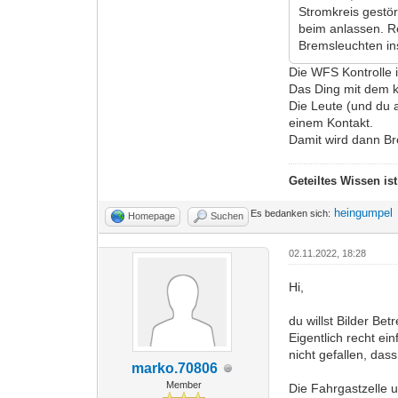
Stromkreis gestö
beim anlassen. Re
Bremsleuchten in
Die WFS Kontrolle 
Das Ding mit dem k
Die Leute (und du
einem Kontakt.
Damit wird dann Br
Geteiltes Wissen is
heingumpel
Es bedanken sich:
Homepage
Suchen
02.11.2022, 18:28
Hi,
du willst Bilder Be
Eigentlich recht ei
nicht gefallen, das
marko.70806
Member
Die Fahrgastzelle 