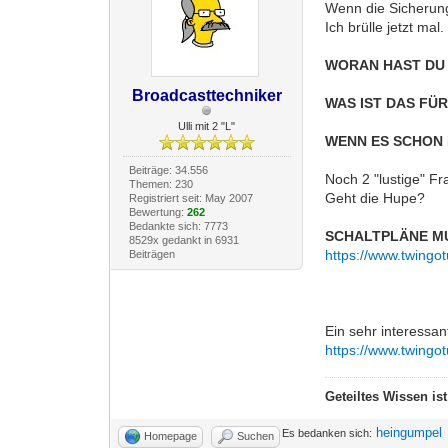
Wenn die Sicherung
Ich brülle jetzt mal.
WORAN HAST DU
Broadcasttechniker
WAS IST DAS FÜ
Ulli mit 2 "L"
WENN ES SCHON 
Beiträge: 34.556
Noch 2 "lustige" F
Themen: 230
Geht die Hupe?
Registriert seit: May 2007
Bewertung:
262
Bedankte sich: 7773
SCHALTPLÄNE MU
8529x gedankt in 6931
https://www.twingo
Beiträgen
Ein sehr interessa
https://www.twingo
Geteiltes Wissen is
heingumpel
Es bedanken sich:
Homepage
Suchen