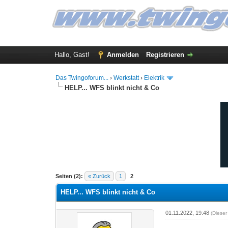
Hallo, Gast!
Anmelden
Registrieren
Das Twingoforum...
›
Werkstatt
›
Elektrik
HELP... WFS blinkt nicht & Co
0 Bewertung(en) - 0 im Durchschnitt
1
2
3
4
5
Seiten (2):
« Zurück
1
2
HELP... WFS blinkt nicht & Co
01.11.2022, 19:48
(Dieser