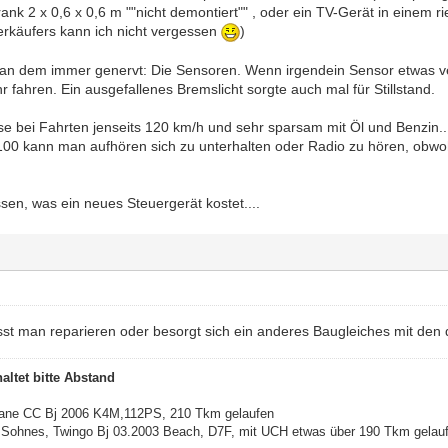
nk 2 x 0,6 x 0,6 m ""nicht demontiert"" , oder ein TV-Gerät in einem 
erkäufers kann ich nicht vergessen
)
 an dem immer genervt: Die Sensoren. Wenn irgendein Sensor etwas ve
 fahren. Ein ausgefallenes Bremslicht sorgte auch mal für Stillstand.
se bei Fahrten jenseits 120 km/h und sehr sparsam mit Öl und Benzin..
 100 kann man aufhören sich zu unterhalten oder Radio zu hören, obwo
ssen, was ein neues Steuergerät kostet....
st man reparieren oder besorgt sich ein anderes Baugleiches mit den 
altet bitte Abstand
gane CC Bj 2006 K4M,112PS, 210 Tkm gelaufen
Sohnes, Twingo Bj 03.2003 Beach, D7F, mit UCH etwas über 190 Tkm gelau