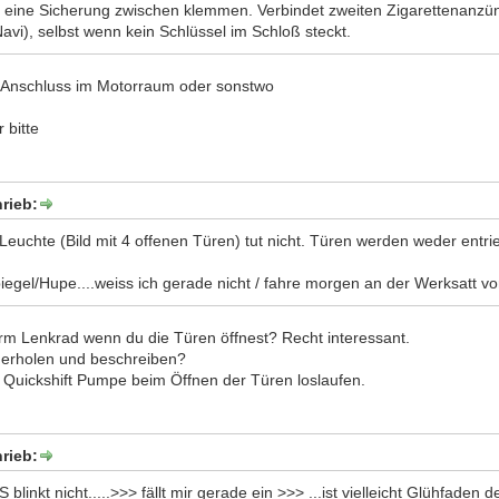
ch eine Sicherung zwischen klemmen. Verbindet zweiten Zigarettenanzün
avi), selbst wenn kein Schlüssel im Schloß steckt.
 Anschluss im Motorraum oder sonstwo
r bitte
rieb:
Leuchte (Bild mit 4 offenen Türen) tut nicht. Türen werden weder entrie
egel/Hupe....weiss ich gerade nicht / fahre morgen an der Werksatt vo
erm Lenkrad wenn du die Türen öffnest? Recht interessant.
derholen und beschreiben?
e Quickshift Pumpe beim Öffnen der Türen loslaufen.
rieb:
FS blinkt nicht.....>>> fällt mir gerade ein >>> ...ist vielleicht Glühf