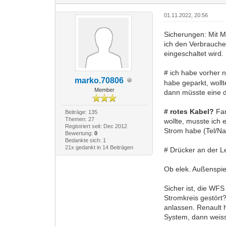
01.11.2022, 20:56
Sicherungen: Mit M
ich den Verbraucher
eingeschaltet wird.
# ich habe vorher n
marko.70806
habe geparkt, woll
Member
dann müsste eine d
# rotes Kabel?
Far
Beiträge: 135
Themen: 27
wollte, musste ich
Registriert seit: Dec 2012
Strom habe (Tel/Nav
Bewertung:
0
Bedankte sich: 1
21x gedankt in 14 Beiträgen
# Drücker an der Le
Ob elek. Außenspieg
Sicher ist, die WFS
Stromkreis gestört
anlassen. Renault 
System, dann weiss