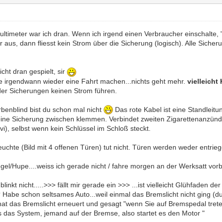
ultimeter war ich dran. Wenn ich irgend einen Verbraucher einschalte, 
 aus, dann fliesst kein Strom über die Sicherung (logisch). Alle Sich
icht dran gespielt, sir
te irgendwann wieder eine Fahrt machen...nichts geht mehr.
vielleich
er Sicherungen keinen Strom führen.
benblind bist du schon mal nicht
Das rote Kabel ist eine Standleit
 eine Sicherung zwischen klemmen. Verbindet zweiten Zigarettenanzünd
i), selbst wenn kein Schlüssel im Schloß steckt.
uchte (Bild mit 4 offenen Türen) tut nicht. Türen werden weder entriege
el/Hupe....weiss ich gerade nicht / fahre morgen an der Werksatt vorb
 blinkt nicht.....>>> fällt mir gerade ein >>> ...ist vielleicht Glühfad
? Habe schon seltsames Auto...weil einmal das Bremslicht nicht ging 
hat das Bremslicht erneuert und gesagt "wenn Sie auf Bremspedal treten
 das System, jemand auf der Bremse, also startet es den Motor "