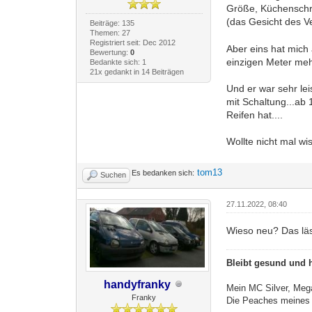
Größe, Küchenschra
(das Gesicht des V
Beiträge: 135
Themen: 27
Registriert seit: Dec 2012
Aber eins hat mich
Bewertung:
0
einzigen Meter mehr
Bedankte sich: 1
21x gedankt in 14 Beiträgen
Und er war sehr lei
mit Schaltung...ab
Reifen hat....
Wollte nicht mal wi
tom13
Es bedanken sich:
Suchen
27.11.2022, 08:40
Wieso neu? Das läs
Bleibt gesund und h
handyfranky
Mein MC Silver, Me
Franky
Die Peaches meines 