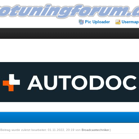
Pic Uploader
Usermap
 Beitrag wurde zuletzt bearbeitet: 01.11.2022, 20:19 von
Broadcasttechniker
.)