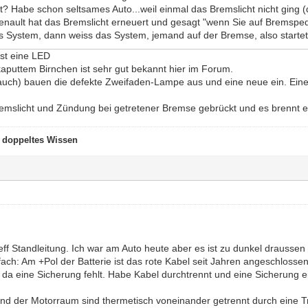
rt? Habe schon seltsames Auto...weil einmal das Bremslicht nicht gin
nault hat das Bremslicht erneuert und gesagt "wenn Sie auf Bremspedal
s System, dann weiss das System, jemand auf der Bremse, also startet
ist eine LED
aputtem Birnchen ist sehr gut bekannt hier im Forum.
 auch) bauen die defekte Zweifaden-Lampe aus und eine neue ein. Ei
emslicht und Zündung bei getretener Bremse gebrückt und es brennt e
t doppeltes Wissen
treff Standleitung. Ich war am Auto heute aber es ist zu dunkel drausse
nfach: Am +Pol der Batterie ist das rote Kabel seit Jahren angeschlos
s da eine Sicherung fehlt. Habe Kabel durchtrennt und eine Sicherung e
und der Motorraum sind thermetisch voneinander getrennt durch eine 