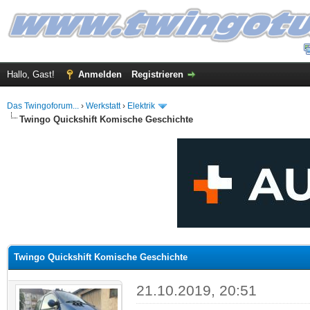
Hallo, Gast!
Anmelden
Registrieren
Das Twingoforum...
›
Werkstatt
›
Elektrik
Twingo Quickshift Komische Geschichte
 im Durchschnitt
Twingo Quickshift Komische Geschichte
21.10.2019, 20:51