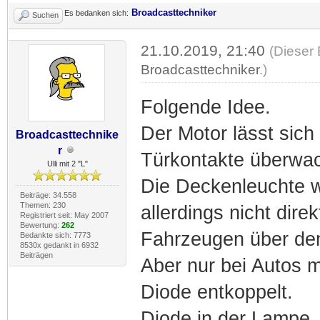
Broadcasttechniker
Es bedanken sich:
Suchen
21.10.2019, 21:40
(Dieser 
Broadcasttechniker
.)
Folgende Idee.
Der Motor lässt sich 
Broadcasttechnike
r
Türkontakte überwa
Ulli mit 2 "L"
Die Deckenleuchte w
Beiträge: 34.558
Themen: 230
allerdings nicht dir
Registriert seit: May 2007
Bewertung:
262
Fahrzeugen über de
Bedankte sich: 7773
8530x gedankt in 6932
Beiträgen
Aber nur bei Autos m
Diode entkoppelt.
Diode in der Lampe.