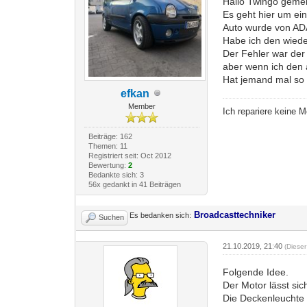
Hallo Twingo geme
Es geht hier um ei
Auto wurde von ADA
Habe ich den wiede
Der Fehler war der
aber wenn ich den 
Hat jemand mal so 
efkan
Member
Ich repariere keine 
Beiträge: 162
Themen: 11
Registriert seit: Oct 2012
Bewertung:
2
Bedankte sich: 3
56x gedankt in 41 Beiträgen
Broadcasttechniker
Es bedanken sich:
Suchen
21.10.2019, 21:40
(Diese
Folgende Idee.
Der Motor lässt sic
Die Deckenleuchte 