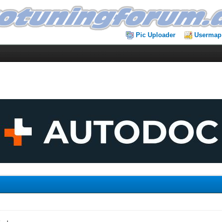
Pic Uploader
Usermap