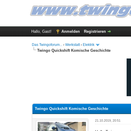
Hallo, Gast!
Anmelden
Registrieren
Das Twingoforum...
›
Werkstatt
›
Elektrik
Twingo Quickshift Komische Geschichte
0 Bewertung(en) - 0 im Durchschnitt
1
2
3
4
5
Twingo Quickshift Komische Geschichte
21.10.2019, 20:51