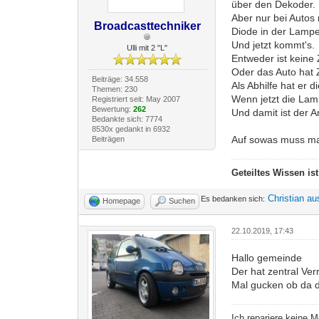
über den Dekoder.
Aber nur bei Autos 
Broadcasttechniker
Diode in der Lampe
Und jetzt kommt's.
Ulli mit 2 "L"
Entweder ist keine
Oder das Auto hat
Beiträge: 34.558
Als Abhilfe hat er 
Themen: 230
Wenn jetzt die Lamp
Registriert seit: May 2007
Bewertung:
262
Und damit ist der A
Bedankte sich: 7774
8530x gedankt in 6932
Auf sowas muss ma
Beiträgen
Geteiltes Wissen is
Christian au
Es bedanken sich:
Homepage
Suchen
22.10.2019, 17:43
Hallo gemeinde
Der hat zentral Ve
Mal gucken ob da d
Ich repariere keine 