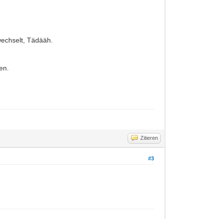
echselt, Tädääh.
en.
Zitieren
#3