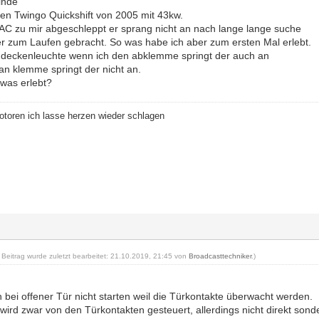
inde
nen Twingo Quickshift von 2005 mit 43kw.
C zu mir abgeschleppt er sprang nicht an nach lange lange suche
r zum Laufen gebracht. So was habe ich aber zum ersten Mal erlebt.
 deckenleuchte wenn ich den abklemme springt der auch an
an klemme springt der nicht an.
was erlebt?
Motoren ich lasse herzen wieder schlagen
r Beitrag wurde zuletzt bearbeitet: 21.10.2019, 21:45 von
Broadcasttechniker
.)
h bei offener Tür nicht starten weil die Türkontakte überwacht werden.
wird zwar von den Türkontakten gesteuert, allerdings nicht direkt son