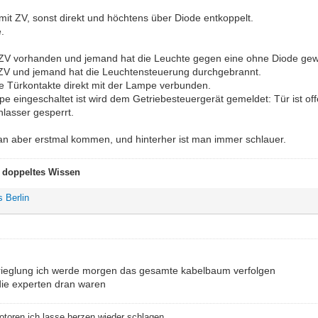
mit ZV, sonst direkt und höchtens über Diode entkoppelt.
.
 ZV vorhanden und jemand hat die Leuchte gegen eine ohne Diode gew
 ZV und jemand hat die Leuchtensteuerung durchgebrannt.
die Türkontakte direkt mit der Lampe verbunden.
e eingeschaltet ist wird dem Getriebesteuergerät gemeldet: Tür ist off
nlasser gesperrt.
n aber erstmal kommen, und hinterher ist man immer schlauer.
t doppeltes Wissen
s Berlin
rrieglung ich werde morgen das gesamte kabelbaum verfolgen
ie experten dran waren
Motoren ich lasse herzen wieder schlagen