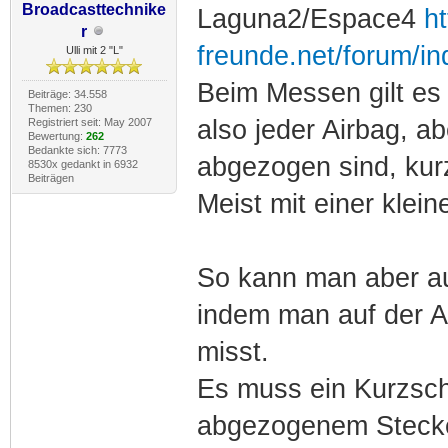
Broadcasttechnike
Laguna2/Espace4
h
r
freunde.net/forum/i
Ulli mit 2 "L"
Beim Messen gilt es
Beiträge: 34.558
Themen: 230
also jeder Airbag, a
Registriert seit: May 2007
Bewertung:
262
Bedankte sich: 7773
abgezogen sind, kur
8530x gedankt in 6932
Beiträgen
Meist mit einer klein
So kann man aber au
indem man auf der A
misst.
Es muss ein Kurzschl
abgezogenem Stecker