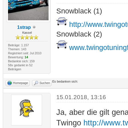
Snowblack (1)
http://www.twingo
1strap
Snowblack (2)
Kassel
Beiträge: 1.157
www.twingotuning
Themen: 143
Registriert seit: Jul 2010
Bewertung:
14
Bedankte sich: 159
58x gedankt in 52
Beiträgen
Es bedanken sich:
Homepage
Suchen
15.01.2018, 13:16
Ja, aber die gilt g
Twingo
http://www.t