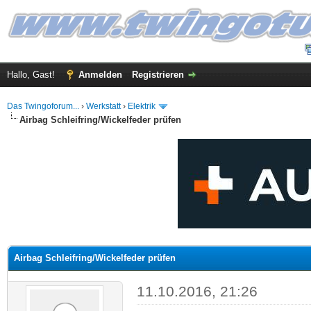
Hallo, Gast!
Anmelden
Registrieren
Das Twingoforum...
›
Werkstatt
›
Elektrik
Airbag Schleifring/Wickelfeder prüfen
 im Durchschnitt
Airbag Schleifring/Wickelfeder prüfen
11.10.2016, 21:26