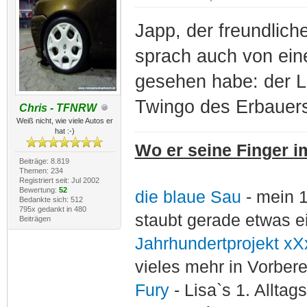
Japp, der freundlich
sprach auch von ein
gesehen habe: der Lo
Twingo des Erbauer
Chris - TFNRW
Weiß nicht, wie viele Autos er
hat :-)
Wo er seine Finger im
Beiträge: 8.819
Themen: 234
Registriert seit: Jul 2002
Bewertung:
52
die blaue Sau
- mein 
Bedankte sich: 512
795x gedankt in 480
staubt gerade etwas e
Beiträgen
Jahrhundertprojekt xX
vieles mehr in Vorber
Fury
- Lisa`s 1. Allta