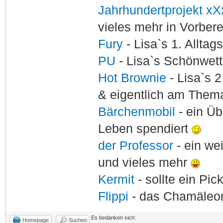
Jahrhundertprojekt xX
vieles mehr in Vorber
Fury
- Lisa`s 1. Allta
PU
- Lisa`s Schönwet
Hot Brownie
- Lisa`s 2
& eigentlich am Thema
Bärchenmobil
- ein Ü
Leben spendiert
der Professor
- ein w
und vieles mehr
Kermit
- sollte ein Pi
Flippi
- das Chamäle
Es bedanken sich:
Homepage
Suchen