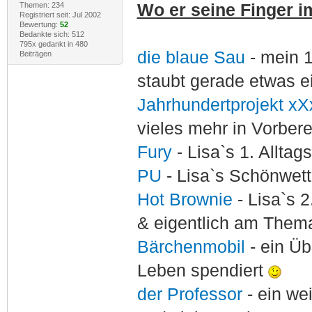
Themen: 234
Wo er seine Finger im
Registriert seit: Jul 2002
Bewertung:
52
Bedankte sich: 512
795x gedankt in 480
die blaue Sau
- mein 
Beiträgen
staubt gerade etwas e
Jahrhundertprojekt xX
vieles mehr in Vorber
Fury
- Lisa`s 1. Allta
PU
- Lisa`s Schönwet
Hot Brownie
- Lisa`s 2
& eigentlich am Thema
Bärchenmobil
- ein Ü
Leben spendiert
der Professor
- ein w