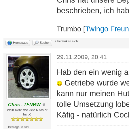
beschrieben, ich hab
Trumbo [
Twingo Freu
Es bedanken sich:
Homepage
Suchen
29.11.2009, 20:41
Hab den ein wenig au
Getriebe wurde weg
kann nur meinen Hut
tolle Umsetzung lob
Chris - TFNRW
Weiß nicht, wie viele Autos er
Käfig - natürlich Coc
hat :-)
Beiträge: 8.819