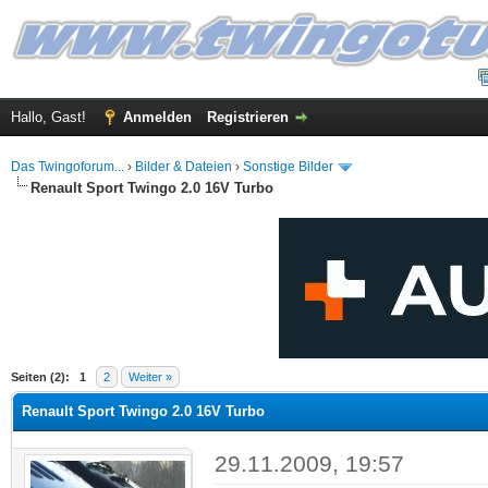
Hallo, Gast!
Anmelden
Registrieren
Das Twingoforum...
›
Bilder & Dateien
›
Sonstige Bilder
Renault Sport Twingo 2.0 16V Turbo
 im Durchschnitt
Seiten (2):
1
2
Weiter »
Renault Sport Twingo 2.0 16V Turbo
29.11.2009, 19:57