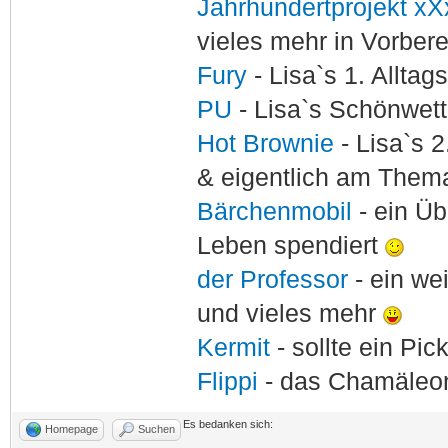
Jahrhundertprojekt xX
vieles mehr in Vorber
Fury
- Lisa`s 1. Allta
PU
- Lisa`s Schönwet
Hot Brownie
- Lisa`s 2
& eigentlich am Thema
Bärchenmobil
- ein Ü
Leben spendiert
der Professor
- ein w
und vieles mehr
Kermit
- sollte ein Pi
Flippi
- das Chamäle
Es bedanken sich:
Homepage
Suchen