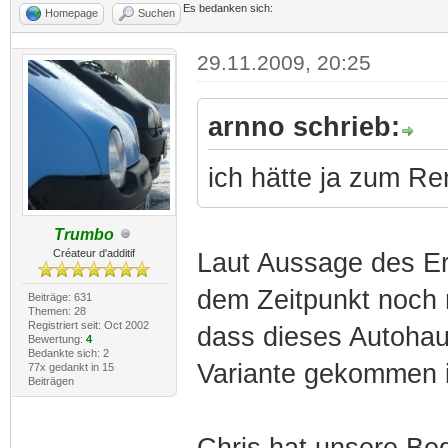
Es bedanken sich:
Homepage
Suchen
29.11.2009, 20:25
arnno schrieb:
ich hätte ja zum Re
Trumbo
Créateur d'additif
Laut Aussage des Er
dem Zeitpunkt noch n
Beiträge: 631
Themen: 28
Registriert seit: Oct 2002
dass dieses Autohau
Bewertung:
4
Bedankte sich: 2
Variante gekommen i
77x gedankt in 15
Beiträgen
Chris hat unsere Be