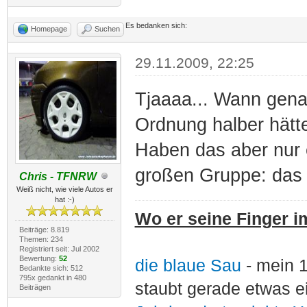
Es bedanken sich:
Homepage
Suchen
29.11.2009, 22:25
Tjaaaa... Wann genau
Ordnung halber hätt
Haben das aber nur 
großen Gruppe: das k
Chris - TFNRW
Weiß nicht, wie viele Autos er
hat :-)
Wo er seine Finger im
Beiträge: 8.819
Themen: 234
Registriert seit: Jul 2002
Bewertung:
52
die blaue Sau
- mein 
Bedankte sich: 512
795x gedankt in 480
staubt gerade etwas e
Beiträgen