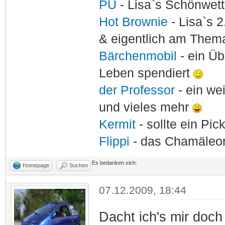
PU
- Lisa`s Schönwet
Hot Brownie
- Lisa`s 2
& eigentlich am Thema
Bärchenmobil
- ein Ü
Leben spendiert
der Professor
- ein w
und vieles mehr
Kermit
- sollte ein Pi
Flippi
- das Chamäle
Es bedanken sich:
Homepage
Suchen
07.12.2009, 18:44
Dacht ich's mir doc