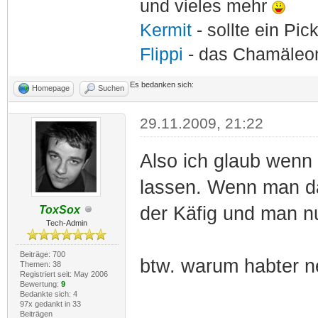
und vieles mehr
Kermit
- sollte ein Pi
Flippi
- das Chamäle
Es bedanken sich:
Homepage
Suchen
29.11.2009, 21:22
Also ich glaub wenn
lassen. Wenn man da
der Käfig und man nu
ToxSox
Tech-Admin
Beiträge: 700
btw. warum habter n
Themen: 38
Registriert seit: May 2006
Bewertung:
9
Bedankte sich: 4
97x gedankt in 33
Beiträgen