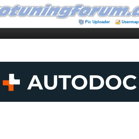
Pic Uploader
Usermap