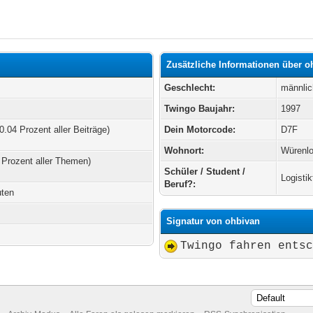
Zusätzliche Informationen über o
Geschlecht:
männlic
Twingo Baujahr:
1997
0.04 Prozent aller Beiträge)
Dein Motorcode:
D7F
Wohnort:
Würenl
 Prozent aller Themen)
Schüler / Student /
Logisti
Beruf?:
uten
Signatur von ohbivan
Twingo fahren ents