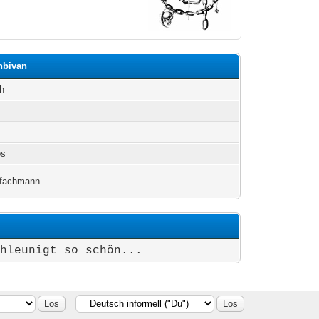
hbivan
h
os
kfachmann
chleunigt so schön...