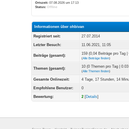
Ortszeit:
07.08.2026 um 17:13
Status:
Offline
Informationen über ohbivan
Registriert seit:
27.07.2014
Letzter Besuch:
11.06.2021, 11:05
159 (0,04 Beiträge pro Tag | 
Beiträge (gesamt):
(
Alle Beiträge finden
)
10 (0 Themen pro Tag | 0.03
Themen (gesamt):
(
Alle Themen finden
)
Gesamte Onlinezeit:
4 Tage, 17 Stunden, 14 Min
Empfohlene Benutzer:
0
Bewertung:
2
[
Details
]