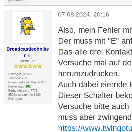
07.08.2024, 20:16
Also, mein Fehler m
Der muss mit "E" anf
Broadcasttechnike
Das alle drei Kontak
r
Versuche mal auf de
Ulli mit 2 "L"
herumzudrücken.
Beiträge: 34.553
Themen: 230
Auch dabei eiernde
Registriert seit: May 2007
Bewertung:
262
Bedankte sich: 7771
Dieser Schalter bek
8528x gedankt in 6930
Beiträgen
Versuche bitte auch 
muss aber zwingend 
https://www.twingot