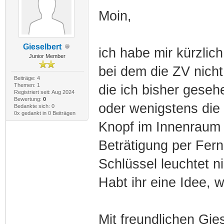
Moin,
Gieselbert
ich habe mir kürzlic
Junior Member
bei dem die ZV nicht
Beiträge: 4
Themen: 1
die ich bisher geseh
Registriert seit: Aug 2024
Bewertung:
0
oder wenigstens die 
Bedankte sich: 0
0x gedankt in 0 Beiträgen
Knopf im Innenraum 
Beträtigung per Fer
Schlüssel leuchtet ni
Habt ihr eine Idee, 
Mit freundlichen Gie