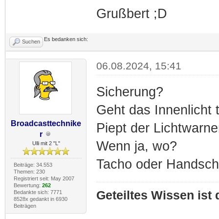
Grußbert ;D
Es bedanken sich:
Suchen
06.08.2024, 15:41
Sicherung?
Geht das Innenlicht 
Broadcasttechnike
Piept der Lichtwarne
r
Wenn ja, wo?
Ulli mit 2 "L"
Tacho oder Handschu
Beiträge: 34.553
Themen: 230
Registriert seit: May 2007
Bewertung:
262
Geteiltes Wissen ist
Bedankte sich: 7771
8528x gedankt in 6930
Beiträgen