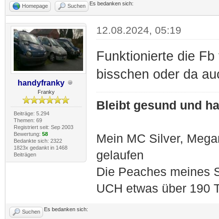
Es bedanken sich:
Homepage
Suchen
12.08.2024, 05:19
Funktionierte die Fb
bisschen oder da au
handyfranky
Franky
Bleibt gesund und hal
Beiträge: 5.294
Themen: 69
Registriert seit: Sep 2003
Bewertung:
58
Mein MC Silver, Meg
Bedankte sich: 2322
1823x gedankt in 1468
gelaufen
Beiträgen
Die Peaches meines S
UCH etwas über 190 T
Es bedanken sich:
Suchen