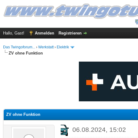
Hallo, Gast!
Anmelden
Registrieren
Das Twingoforum...
›
Werkstatt
›
Elektrik
ZV ohne Funktion
 im Durchschnitt
ZV ohne Funktion
06.08.2024, 15:02