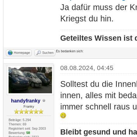
Ja dafür muss der Kn
Kriegst du hin.
Geteiltes Wissen ist
Es bedanken sich:
Homepage
Suchen
08.08.2024, 04:45
Solltest du die Inne
innen, alles mit be
handyfranky
immer schnell raus u
Franky
Beiträge: 5.294
Themen: 69
Registriert seit: Sep 2003
Bleibt gesund und hal
Bewertung:
58
Bedankte sich: 2322