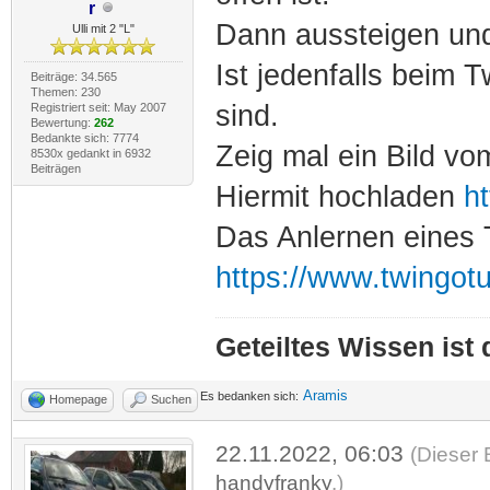
r
Dann aussteigen und
Ulli mit 2 "L"
Ist jedenfalls beim 
Beiträge: 34.565
Themen: 230
sind.
Registriert seit: May 2007
Bewertung:
262
Bedankte sich: 7774
Zeig mal ein Bild vo
8530x gedankt in 6932
Beiträgen
Hiermit hochladen
ht
Das Anlernen eines 
https://www.twingot
Geteiltes Wissen ist
Aramis
Es bedanken sich:
Homepage
Suchen
22.11.2022, 06:03
(Dieser 
handyfranky
.)