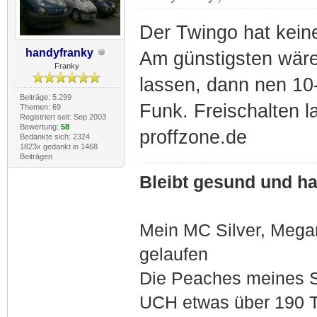
Der Twingo hat kein
handyfranky
Am günstigsten wäre
Franky
lassen, dann nen 10
Beiträge: 5.299
Funk. Freischalten 
Themen: 69
Registriert seit: Sep 2003
Bewertung:
58
proffzone.de
Bedankte sich: 2324
1823x gedankt in 1468
Beiträgen
Bleibt gesund und hal
Mein MC Silver, Meg
gelaufen
Die Peaches meines S
UCH etwas über 190 T