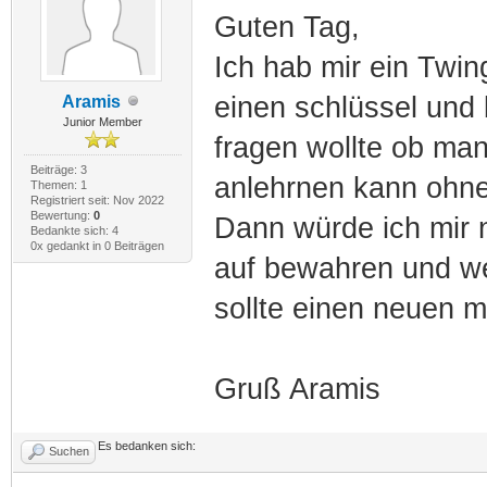
Guten Tag,
Ich hab mir ein Twin
einen schlüssel und
Aramis
Junior Member
fragen wollte ob ma
Beiträge: 3
anlehrnen kann ohne 
Themen: 1
Registriert seit: Nov 2022
Bewertung:
0
Dann würde ich mir 
Bedankte sich: 4
0x gedankt in 0 Beiträgen
auf bewahren und we
sollte einen neuen mi
Gruß Aramis
Es bedanken sich:
Suchen