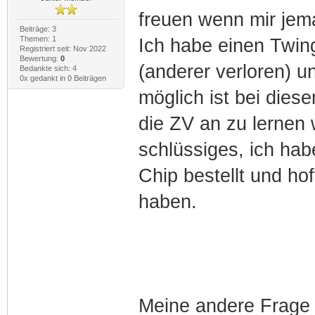
freuen wenn mir jem
Beiträge: 3
Themen: 1
Ich habe einen Twin
Registriert seit: Nov 2022
Bewertung:
0
(anderer verloren) u
Bedankte sich: 4
0x gedankt in 0 Beiträgen
möglich ist bei die
die ZV an zu lernen w
schlüssiges, ich hab
Chip bestellt und ho
haben.
Meine andere Frage 