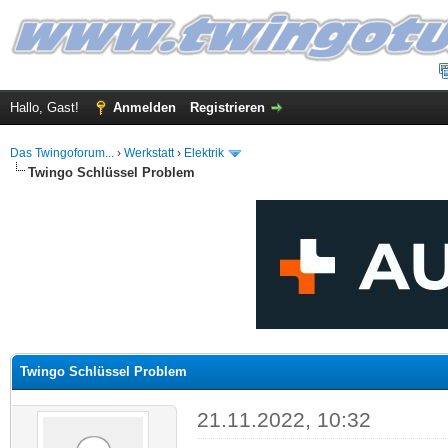
Hallo, Gast!
Anmelden
Registrieren
Das Twingoforum...
›
Werkstatt
›
Elektrik
Twingo Schlüssel Problem
 im Durchschnitt
Twingo Schlüssel Problem
21.11.2022, 10:32