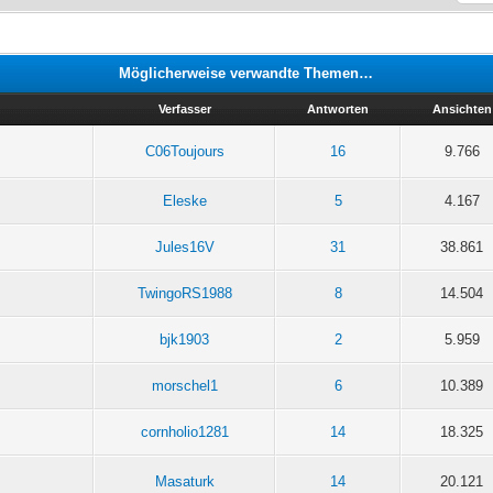
Möglicherweise verwandte Themen…
Verfasser
Antworten
Ansichten
C06Toujours
16
9.766
Eleske
5
4.167
Jules16V
31
38.861
TwingoRS1988
8
14.504
bjk1903
2
5.959
morschel1
6
10.389
cornholio1281
14
18.325
Masaturk
14
20.121