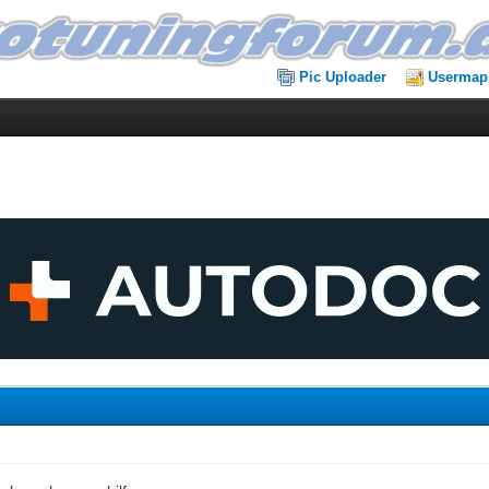
Pic Uploader
Usermap