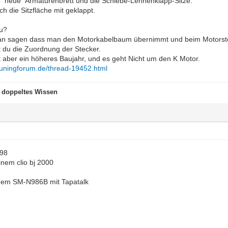
 "neue" Armaturenbrett und die Schiebe-Lehnenklapp-Sitze.
h die Sitzfläche mit geklappt.
u?
n sagen dass man den Motorkabelbaum übernimmt und beim Motorsteu
t du die Zuordnung der Stecker.
ist aber ein höheres Baujahr, und es geht Nicht um den K Motor.
tuningforum.de/thread-19452.html
t doppeltes Wissen
 98
inem clio bj 2000
nem SM-N986B mit Tapatalk