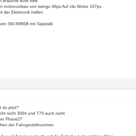
 brauche eure hilfe
em motorumbau von twingo 58ps Auf clio Motor 107ps
t der Elektronik helfen
nem SM-N986B mit Tapatalk
 du jetzt?
cht nicht 3004 und 779 auch nicht.
der Phase2?
chen der Fahrgestellnummer