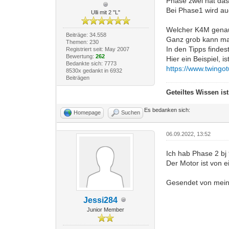
Phase zwei hat das
Bei Phase1 wird auc
Ulli mit 2 "L"
Welcher K4M gena
Beiträge: 34.558
Ganz grob kann ma
Themen: 230
In den Tipps findes
Registriert seit: May 2007
Bewertung:
262
Hier ein Beispiel, 
Bedankte sich: 7773
https://www.twingo
8530x gedankt in 6932
Beiträgen
Geteiltes Wissen is
Es bedanken sich:
Homepage
Suchen
06.09.2022, 13:52
Ich hab Phase 2 bj
Der Motor ist von e
Gesendet von mei
Jessi284
Junior Member