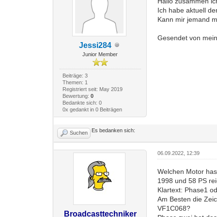
Hallo zusammen ich
Ich habe aktuell d
Kann mir jemand mi
Gesendet von mei
Jessi284
Junior Member
Beiträge: 3
Themen: 1
Registriert seit: May 2019
Bewertung:
0
Bedankte sich: 0
0x gedankt in 0 Beiträgen
Es bedanken sich:
Suchen
06.09.2022, 12:39
Welchen Motor hast
1998 und 58 PS rei
Klartext: Phase1 o
Am Besten die Zei
VF1C068?
Broadcasttechniker