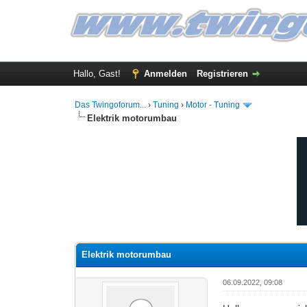
Hallo, Gast!
Anmelden
Registrieren
Das Twingoforum...
›
Tuning
›
Motor - Tuning
Elektrik motorumbau
0 Bewertung(en) - 0 im Durchschnitt
1
2
3
4
5
Elektrik motorumbau
06.09.2022, 09:08