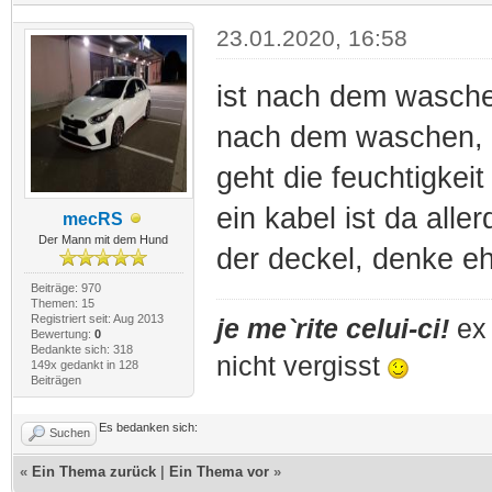
23.01.2020, 16:58
ist nach dem wasch
nach dem waschen, d
geht die feuchtigkeit
ein kabel ist da alle
mecRS
Der Mann mit dem Hund
der deckel, denke eh
Beiträge: 970
Themen: 15
Registriert seit: Aug 2013
je me`rite celui-ci!
ex 
Bewertung:
0
Bedankte sich: 318
nicht vergisst
149x gedankt in 128
Beiträgen
Es bedanken sich:
Suchen
«
Ein Thema zurück
|
Ein Thema vor
»