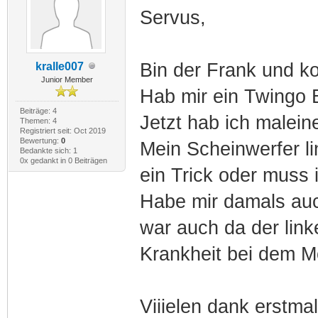
Servus,
Bin der Frank und k
kralle007
Junior Member
Hab mir ein Twingo B
Beiträge: 4
Jetzt hab ich maleine
Themen: 4
Registriert seit: Oct 2019
Bewertung:
0
Mein Scheinwerfer lin
Bedankte sich: 1
0x gedankt in 0 Beiträgen
ein Trick oder muss 
Habe mir damals au
war auch da der lin
Krankheit bei dem M
Viiielen dank erstmal