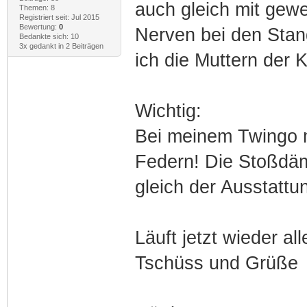
auch gleich mit gew
Themen: 8
Registriert seit: Jul 2015
Bewertung:
0
Nerven bei den Stan
Bedankte sich: 10
3x gedankt in 2 Beiträgen
ich die Muttern der
Wichtig:
Bei meinem Twingo m
Federn! Die Stoßdäm
gleich der Ausstattu
Läuft jetzt wieder al
Tschüss und Grüße