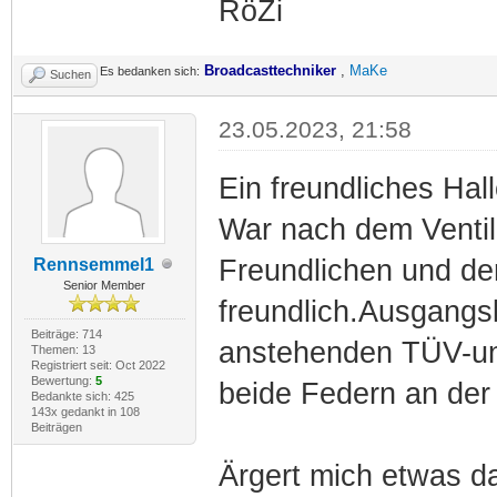
RöZi
Broadcasttechniker
,
MaKe
Es bedanken sich:
Suchen
23.05.2023, 21:58
Ein freundliches Hal
War nach dem Ventil
Freundlichen und de
Rennsemmel1
Senior Member
freundlich.Ausgangsl
Beiträge: 714
anstehenden TÜV-un
Themen: 13
Registriert seit: Oct 2022
Bewertung:
5
beide Federn an der
Bedankte sich: 425
143x gedankt in 108
Beiträgen
Ärgert mich etwas d