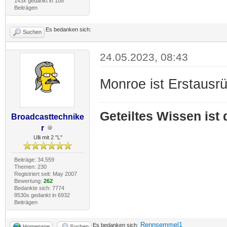
143x gedankt in 108
Beiträgen
Es bedanken sich:
Suchen
24.05.2023, 08:43
Monroe ist Erstausrü
Geteiltes Wissen ist
Broadcasttechnike
r
Ulli mit 2 "L"
Beiträge: 34.559
Themen: 230
Registriert seit: May 2007
Bewertung:
262
Bedankte sich: 7774
8530x gedankt in 6932
Beiträgen
Rennsemmel1
Es bedanken sich:
Homepage
Suchen