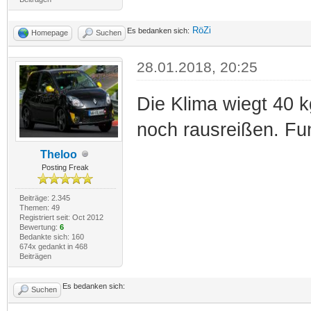
RöZi
Es bedanken sich:
Homepage
Suchen
28.01.2018, 20:25
Die Klima wiegt 40 
noch rausreißen. Fun
Theloo
Posting Freak
Beiträge: 2.345
Themen: 49
Registriert seit: Oct 2012
Bewertung:
6
Bedankte sich: 160
674x gedankt in 468
Beiträgen
Es bedanken sich:
Suchen