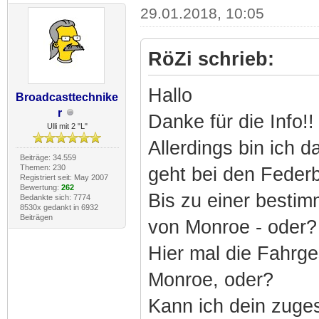
29.01.2018, 10:05
RöZi schrieb:
Hallo
Broadcasttechnike
r
Danke für die Info!!
Ulli mit 2 "L"
Allerdings bin ich 
Beiträge: 34.559
Themen: 230
geht bei den Federb
Registriert seit: May 2007
Bewertung:
262
Bis zu einer besti
Bedankte sich: 7774
8530x gedankt in 6932
Beiträgen
von Monroe - oder?
Hier mal die Fahr
Monroe, oder?
Kann ich dein zuge