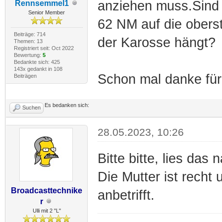
anziehen muss.Sind 
Rennsemmel1
Senior Member
62 NM auf die obers
Beiträge: 714
der Karosse hängt?
Themen: 13
Registriert seit: Oct 2022
Bewertung:
5
Bedankte sich: 425
143x gedankt in 108
Schon mal danke für
Beiträgen
Es bedanken sich:
Suchen
28.05.2023, 10:26
Bitte bitte, lies das
Die Mutter ist recht
Broadcasttechnike
anbetrifft.
r
Ulli mit 2 "L"