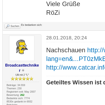
Viele Grüße
RöZi
Es bedanken sich:
Suchen
28.01.2018, 20:24
Nachschauen
http:/
lang=en&...PT0zM
Broadcasttechnike
http://www.catcar.i
r
Ulli mit 2 "L"
Geteiltes Wissen ist
Beiträge: 34.559
Themen: 230
Registriert seit: May 2007
Bewertung:
262
Bedankte sich: 7774
8530x gedankt in 6932
Beiträgen