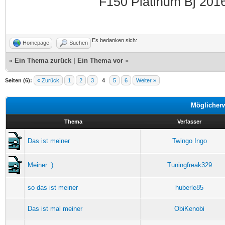
F150 Platinum Bj 201
Es bedanken sich:
Homepage
Suchen
«
Ein Thema zurück
|
Ein Thema vor
»
Seiten (6):
« Zurück
1
2
3
4
5
6
Weiter »
Möglicher
Thema
Verfasser
Das ist meiner
Twingo Ingo
Meiner :)
Tuningfreak329
so das ist meiner
huberle85
Das ist mal meiner
ObiKenobi