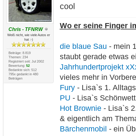
cool
Wo er seine Finger im
Chris - TFNRW
Weiß nicht, wie viele Autos er
hat :-)
die blaue Sau
- mein 
Beiträge: 8.819
staubt gerade etwas e
Themen: 234
Registriert seit: Jul 2002
Jahrhundertprojekt xX
Bewertung:
52
Bedankte sich: 512
795x gedankt in 480
vieles mehr in Vorber
Beiträgen
Fury
- Lisa`s 1. Allta
PU
- Lisa`s Schönwet
Hot Brownie
- Lisa`s 2
& eigentlich am Thema
Bärchenmobil
- ein Ü