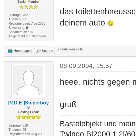
Senior Member
das toilettenhaeuss
Beiträge: 402
Themen: 21
deinem auto
Registriert seit: Aug 2003
Bewertung:
0
Bedankte sich: 0
1x gedankt in 1 Beiträgen
Es bedanken sich:
Homepage
Suchen
08.09.2004, 15:57
heee, nichts gegen
gruß
[V.D.E.]Sniperboy
Posting Freak
Bastelobjekt und mein
Beiträge: 819
Themen: 25
Twingo Bj2000 1,2l/6
Registriert seit: Aug 2002