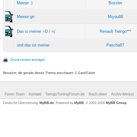
Meiner :)
Bosster
Meiner grr
Miyou88
Das is meiner =D / =(
Renault Twingo***
und das ist meiner
Pascha87
Druckversion anzeigen
Benutzer, die gerade dieses Thema anschauen: 2 Gast/Gäste
Foren-Team
Kontakt
TwingoTuningForum.de
Nach oben
Archiv-Modus
Deutsche Übersetzung:
MyBB.de
, Powered by
MyBB
, © 2002-2026
MyBB Group
.