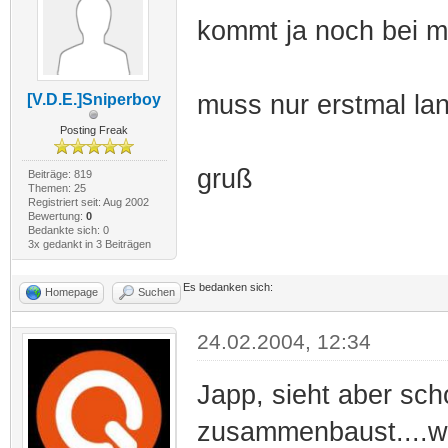
kommt ja noch bei m
muss nur erstmal la
[V.D.E.]Sniperboy
Posting Freak
gruß
Beiträge: 819
Themen: 25
Registriert seit: Aug 2002
Bewertung:
0
Bedankte sich: 0
3x gedankt in 3 Beiträgen
Es bedanken sich:
Homepage
Suchen
24.02.2004, 12:34
Japp, sieht aber sch
zusammenbaust....we