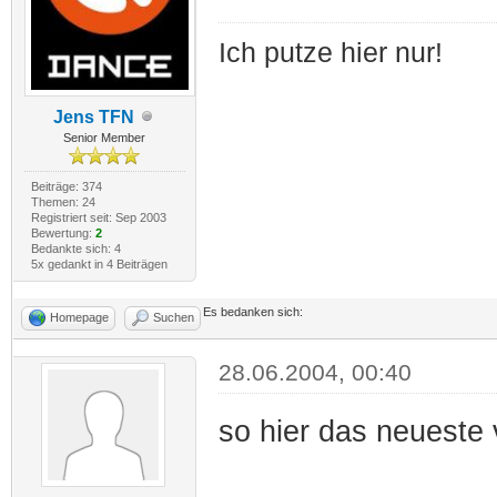
Ich putze hier nur!
Jens TFN
Senior Member
Beiträge: 374
Themen: 24
Registriert seit: Sep 2003
Bewertung:
2
Bedankte sich: 4
5x gedankt in 4 Beiträgen
Es bedanken sich:
Homepage
Suchen
28.06.2004, 00:40
so hier das neueste