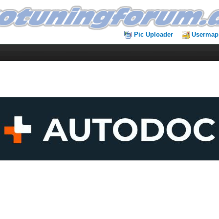
Pic Uploader
Usermap