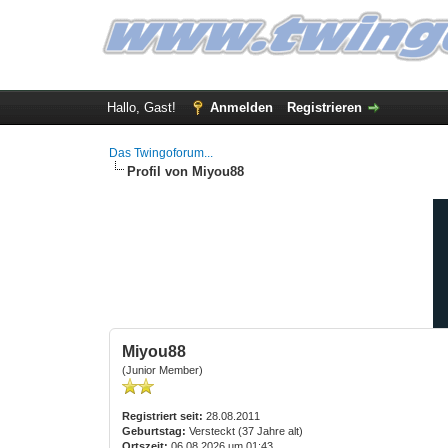
Hallo, Gast!
Anmelden
Registrieren
Das Twingoforum...
Profil von Miyou88
Miyou88
(Junior Member)
Registriert seit:
28.08.2011
Geburtstag:
Versteckt (37 Jahre alt)
Ortszeit:
06.08.2026 um 01:43