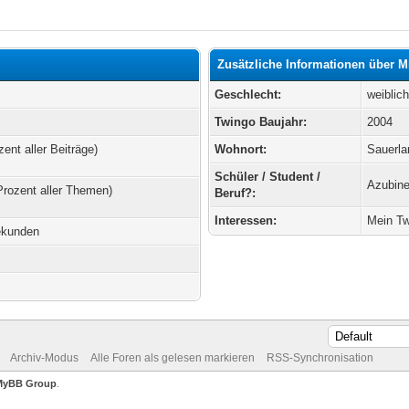
Zusätzliche Informationen über 
Geschlecht:
weiblic
Twingo Baujahr:
2004
zent aller Beiträge)
Wohnort:
Sauerla
Schüler / Student /
Azubin
Prozent aller Themen)
Beruf?:
Interessen:
Mein T
ekunden
Archiv-Modus
Alle Foren als gelesen markieren
RSS-Synchronisation
MyBB Group
.