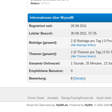
Status:
Offline
Informationen über Miyou88
Registriert seit:
28.08.2011
Letzter Besuch:
30.09.2011, 07:35
2 (0 Beiträge pro Tag | 0 Pro
Beiträge (gesamt):
(
Alle Beiträge finden
)
2 (0 Themen pro Tag | 0.01 
Themen (gesamt):
(
Alle Themen finden
)
Gesamte Onlinezeit:
1 Stunde, 25 Minuten, 13 S
Empfohlene Benutzer:
0
Bewertung:
0
[
Details
]
Foren-Team
Kontakt
TwingoTuningForum.de
Nach oben
Deutsche Übersetzung:
MyBB.de
, Powered by
MyBB
, © 2002-2026