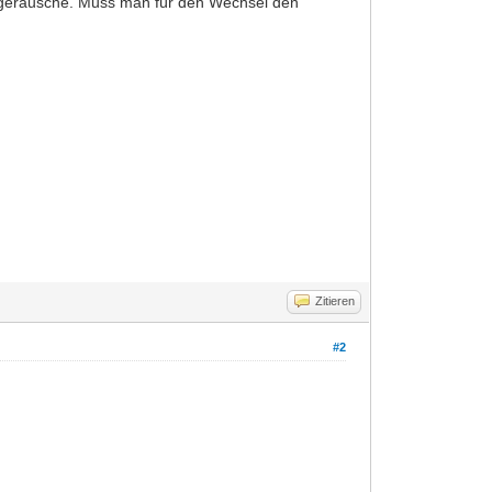
t geräusche. Muss man für den Wechsel den
Zitieren
#2