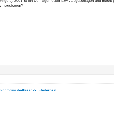
wingo bj. 2001 ist ein Domlager locker bzw. Ausgeschlagen und mach
er rausbauen?
uningforum.de/thread-6...=federbein