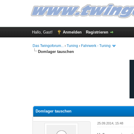
Hallo, Gast!
Anmelden
Registrieren
Das Twingoforum...
›
Tuning
›
Fahrwerk - Tuning
Domlager tauschen
0 Bewertung(en) - 0 im Durchschnitt
1
2
3
4
5
Domlager tauschen
25.09.2014, 15:48