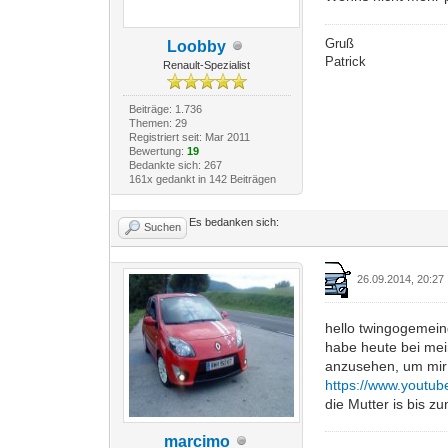
Gruß
Loobby
Patrick
Renault-Spezialist
Beiträge: 1.736
Themen: 29
Registriert seit: Mar 2011
Bewertung:
19
Bedankte sich: 267
161x gedankt in 142 Beiträgen
Es bedanken sich:
Suchen
26.09.2014, 20:27
hello twingogemei
habe heute bei me
anzusehen, um mir z
https://www.youtu
die Mutter is bis
marcimo