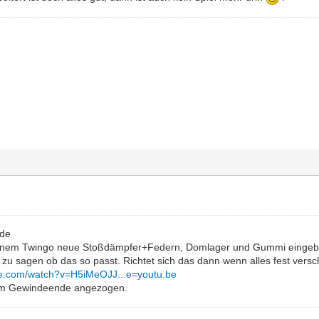
nde
inem Twingo neue Stoßdämpfer+Federn, Domlager und Gummi eingebau
u sagen ob das so passt. Richtet sich das dann wenn alles fest versch
be.com/watch?v=H5iMeOJJ...e=youtu.be
 zum Gewindeende angezogen.