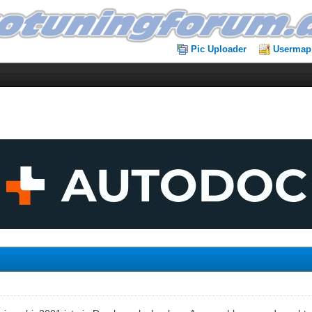
Pic Uploader
Usermap