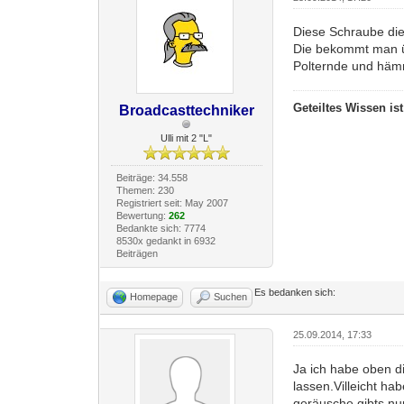
Diese Schraube die j
Die bekommt man ü
Polternde und hämm
Geteiltes Wissen is
Broadcasttechniker
Ulli mit 2 "L"
Beiträge: 34.558
Themen: 230
Registriert seit: May 2007
Bewertung:
262
Bedankte sich: 7774
8530x gedankt in 6932
Beiträgen
Es bedanken sich:
Homepage
Suchen
25.09.2014, 17:33
Ja ich habe oben d
lassen.Villeicht hab
geräusche gibts nu