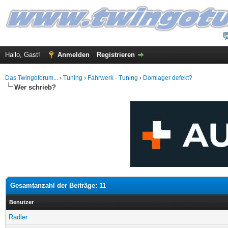
Hallo, Gast!
Anmelden
Registrieren
Das Twingoforum...
›
Tuning
›
Fahrwerk - Tuning
›
Domlager defekt?
Wer schrieb?
Gesamtanzahl der Beiträge: 11
Benutzer
Radler