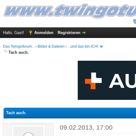
Hallo, Gast!
Anmelden
Registrieren
Das Twingoforum...
›
Bilder & Dateien
›
...und das bin ICH!
Tach auch.
 im Durchschnitt
Tach auch.
09.02.2013, 17:00