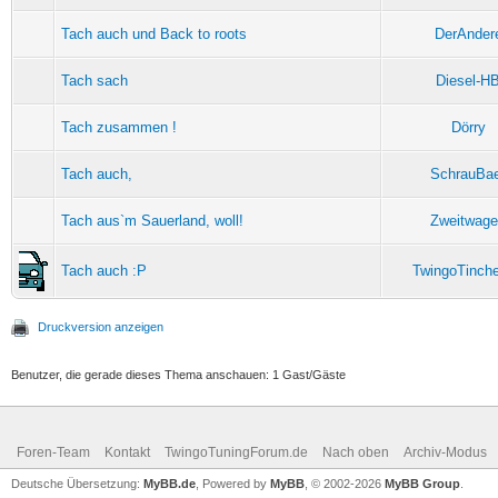
Tach auch und Back to roots
DerAnder
Tach sach
Diesel-H
Tach zusammen !
Dörry
Tach auch,
SchrauBa
Tach aus`m Sauerland, woll!
Zweitwag
Tach auch :P
TwingoTinch
Druckversion anzeigen
Benutzer, die gerade dieses Thema anschauen: 1 Gast/Gäste
Foren-Team
Kontakt
TwingoTuningForum.de
Nach oben
Archiv-Modus
Deutsche Übersetzung:
MyBB.de
, Powered by
MyBB
, © 2002-2026
MyBB Group
.