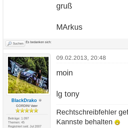
gruß
MArkus
Es bedanken sich:
Suchen
09.02.2013, 20:48
moin
lg tony
BlackDrako
GORDINI Vater
Rechtschreibfehler g
Beiträge: 1.097
Kannste behalten
Themen: 45
Registriert seit: Jul 2007