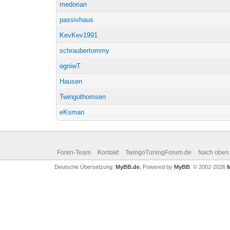
medorian
passivhaus
KevKev1991
schraubertommy
ogniwT
Hausen
Twingothomsen
eKsman
Foren-Team
Kontakt
TwingoTuningForum.de
Nach oben
Deutsche Übersetzung:
MyBB.de
, Powered by
MyBB
, © 2002-2026