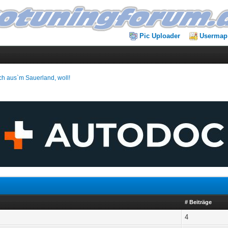
Pic Uploader
Usermap
ch aus`m Sauerland, woll!
# Beiträge
4