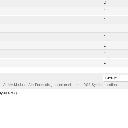
2
1
1
1
1
1
1
1
Archiv-Modus
Alle Foren als gelesen markieren
RSS-Synchronisation
MyBB Group
.