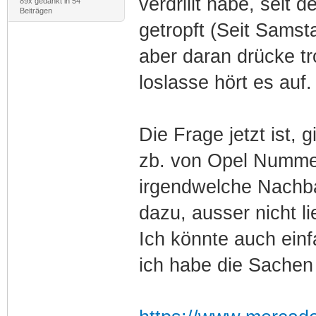
verdrillt habe, seit 
89x gedankt in 54
Beiträgen
getropft (Seit Samst
aber daran drücke tr
loslasse hört es auf.
Die Frage jetzt ist, g
zb. von Opel Nummer
irgendwelche Nachbau
dazu, ausser nicht li
Ich könnte auch einf
ich habe die Sachen 