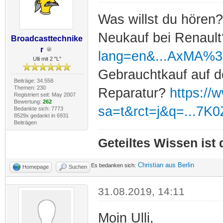
Was willst du hören?
Neukauf bei Renaul
Broadcasttechnike
r
lang=en&...AxMA%
Ulli mit 2 "L"
Gebrauchtkauf auf d
Beiträge: 34.558
Themen: 230
Reparatur?
https://
Registriert seit: May 2007
Bewertung:
262
sa=t&rct=j&q=...7K
Bedankte sich: 7773
8529x gedankt in 6931
Beiträgen
Geteiltes Wissen ist
Christian aus Berlin
Es bedanken sich:
Homepage
Suchen
31.08.2019, 14:11
Moin Ulli,