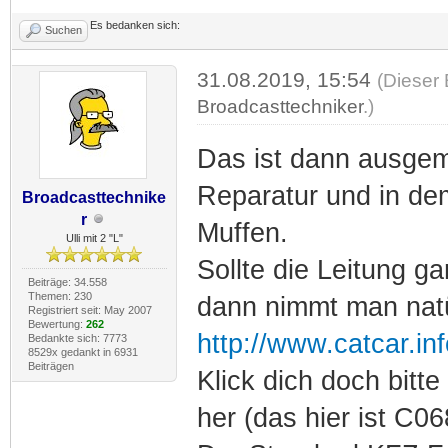
Es bedanken sich:
Suchen
31.08.2019, 15:54
(Dieser 
Broadcasttechniker
.)
Das ist dann ausgem
Reparatur und in dem
Broadcasttechnike
r
Muffen.
Ulli mit 2 "L"
Sollte die Leitung g
Beiträge: 34.558
Themen: 230
dann nimmt man natü
Registriert seit: May 2007
Bewertung:
262
http://www.catcar.i
Bedankte sich: 7773
8529x gedankt in 6931
Beiträgen
Klick dich doch bitte
her (das hier ist C06