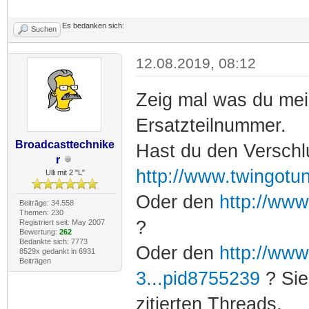
Es bedanken sich:
Suchen
12.08.2019, 08:12
Zeig mal was du mei
Ersatzteilnummer.
Broadcasttechnike
Hast du den Verschl
r
http://www.twingotu
Ulli mit 2 "L"
Oder den
http://www
Beiträge: 34.558
Themen: 230
?
Registriert seit: May 2007
Bewertung:
262
Bedankte sich: 7773
Oder den
http://www
8529x gedankt in 6931
Beiträgen
3...pid8755239
? Sie
zitierten Threads.