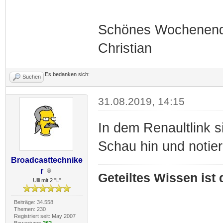
Schönes Wochenend
Christian
Es bedanken sich:
Suchen
31.08.2019, 14:15
In dem Renaultlink s
Schau hin und notie
Broadcasttechnike
r
Geteiltes Wissen ist
Ulli mit 2 "L"
Beiträge: 34.558
Themen: 230
Registriert seit: May 2007
Bewertung:
262