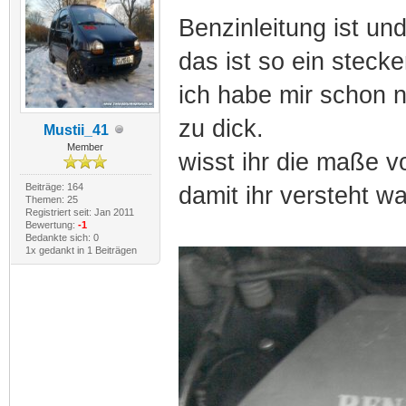
Benzinleitung ist und
das ist so ein stecke
ich habe mir schon n
zu dick.
Mustii_41
Member
wisst ihr die maße v
Beiträge: 164
damit ihr versteht w
Themen: 25
Registriert seit: Jan 2011
Bewertung:
-1
Bedankte sich: 0
1x gedankt in 1 Beiträgen