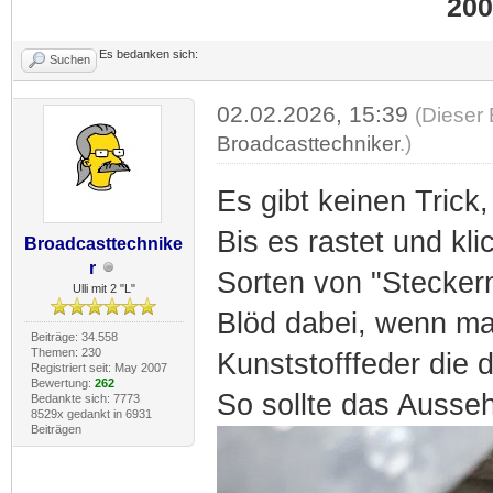
200
Es bedanken sich:
Suchen
02.02.2026, 15:39
(Dieser 
Broadcasttechniker
.)
Es gibt keinen Tric
Bis es rastet und kli
Broadcasttechnike
r
Sorten von "Steckern
Ulli mit 2 "L"
Blöd dabei, wenn man
Beiträge: 34.558
Themen: 230
Kunststofffeder die 
Registriert seit: May 2007
Bewertung:
262
So sollte das Ausse
Bedankte sich: 7773
8529x gedankt in 6931
Beiträgen