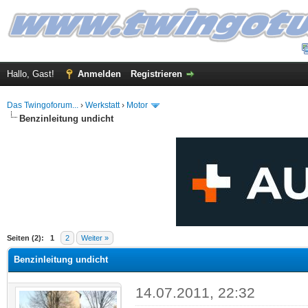
Hallo, Gast!
Anmelden
Registrieren
Das Twingoforum...
›
Werkstatt
›
Motor
Benzinleitung undicht
 im Durchschnitt
Seiten (2):
1
2
Weiter »
Benzinleitung undicht
14.07.2011, 22:32