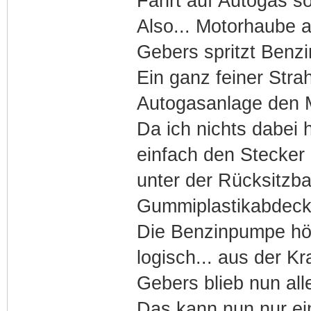
Fahrt auf Autogas so
Also... Motorhaube a
Gebers spritzt Benzin
Ein ganz feiner Stra
Autogasanlage den M
Da ich nichts dabei 
einfach den Stecker 
unter der Rücksitzban
Gummiplastikabdecku
Die Benzinpumpe hört
logisch... aus der Kr
Gebers blieb nun all
Das kann nun nur ei