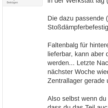
in der Werkstatt lag 
Beiträgen
Die dazu passende (
Stoßdämpferbefestigu
Faltenbalg für hint
lieferbar, kann aber 
werden... Letzte Nac
nächster Woche wied
Zentrallager gerade 
Also selbst wenn du 
dass du das Teil au