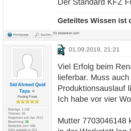
Der Standard KFZ Fu
Geteiltes Wissen ist
Es bedanken sich:
Homepage
Suchen
01.09.2019, 21:21
Viel Erfolg beim Ren
lieferbar. Muss auch
Sid Ahmed Quid
Produktionsauslauf l
Taya
Posting Freak
Ich habe vor vier Woc
Beiträge: 1.138
Themen: 49
Registriert seit: Apr 2012
Mutter 7703046148 k
Bewertung:
15
Bedankte sich: 666
544x gedankt in 374