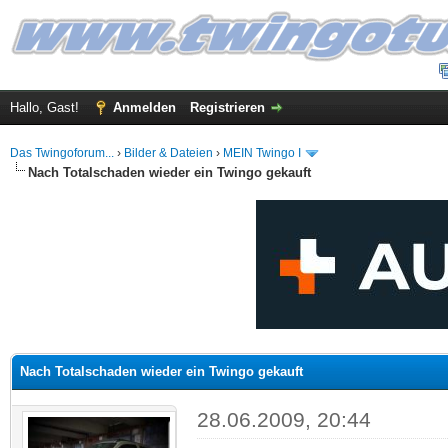
Hallo, Gast!
Anmelden
Registrieren
Das Twingoforum...
›
Bilder & Dateien
›
MEIN Twingo I
Nach Totalschaden wieder ein Twingo gekauft
 im Durchschnitt
Nach Totalschaden wieder ein Twingo gekauft
28.06.2009, 20:44