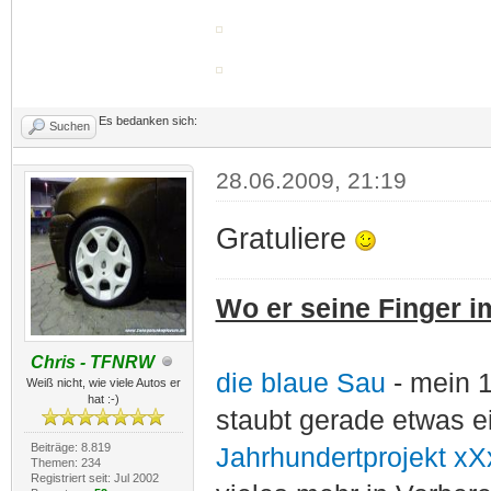
Es bedanken sich:
Suchen
28.06.2009, 21:19
Gratuliere
Wo er seine Finger im
Chris - TFNRW
die blaue Sau
- mein 
Weiß nicht, wie viele Autos er
hat :-)
staubt gerade etwas e
Beiträge: 8.819
Jahrhundertprojekt xX
Themen: 234
Registriert seit: Jul 2002