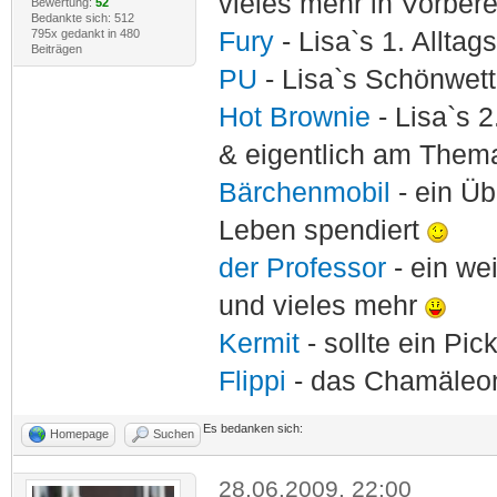
vieles mehr in Vorber
Bewertung:
52
Bedankte sich: 512
795x gedankt in 480
Fury
- Lisa`s 1. Allta
Beiträgen
PU
- Lisa`s Schönwet
Hot Brownie
- Lisa`s 2
& eigentlich am Thema
Bärchenmobil
- ein Ü
Leben spendiert
der Professor
- ein w
und vieles mehr
Kermit
- sollte ein Pi
Flippi
- das Chamäle
Es bedanken sich:
Homepage
Suchen
28.06.2009, 22:00