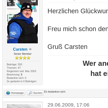
Herzlichen Glückwun
Freu mich schon de
Gruß Carsten
Carsten
Senior Member
Wer an
Beiträge: 555
Themen: 67
hat 
Registriert seit: Mar 2003
Bewertung:
3
Bedankte sich: 0
0x gedankt in 0 Beiträgen
Es bedanken sich:
Homepage
Suchen
29.06.2009, 17:06