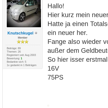
Hallo!
Hier kurz mein neuer
Hatte ja einen Tota
ein neuer her.
Knutschkugel
Member
Fange also wieder v
Beiträge: 89
außer dem Geldbeute
Themen: 26
Registriert seit: Aug 2003
So hier isser erstma
Bewertung:
1
Bedankte sich: 5
1x gedankt in 1 Beiträgen
16V
75PS