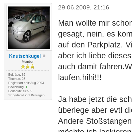
29.06.2009, 21:16
Man wollte mir scho
gesagt, nein, es kom
auf den Parkplatz. V
aber ich liebe diese
Knutschkugel
Member
auch damit fahren.W
Beiträge: 89
laufen,hihi!!!
Themen: 26
Registriert seit: Aug 2003
Bewertung:
1
Bedankte sich: 5
1x gedankt in 1 Beiträgen
Ja habe jetzt die sc
überlege aber evtl 
Andere Stoßstangen
möchte ich lackieren