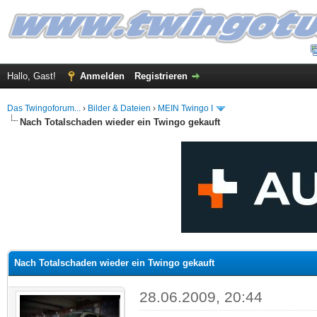
Hallo, Gast!
Anmelden
Registrieren
Das Twingoforum...
›
Bilder & Dateien
›
MEIN Twingo I
Nach Totalschaden wieder ein Twingo gekauft
 im Durchschnitt
Nach Totalschaden wieder ein Twingo gekauft
28.06.2009, 20:44