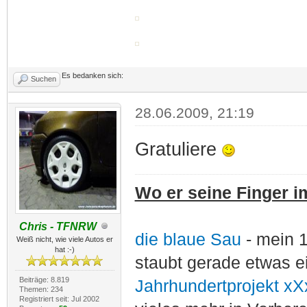
Es bedanken sich:
Suchen
28.06.2009, 21:19
Gratuliere
Wo er seine Finger im
Chris - TFNRW
die blaue Sau
- mein 
Weiß nicht, wie viele Autos er
hat :-)
staubt gerade etwas e
Beiträge: 8.819
Jahrhundertprojekt xX
Themen: 234
Registriert seit: Jul 2002