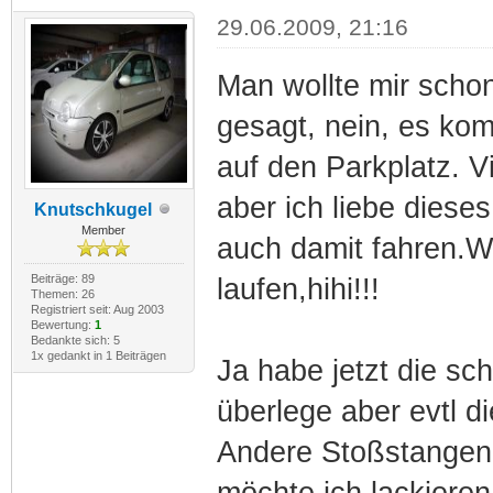
29.06.2009, 21:16
Man wollte mir scho
gesagt, nein, es kom
auf den Parkplatz. V
aber ich liebe diese
Knutschkugel
Member
auch damit fahren.W
Beiträge: 89
laufen,hihi!!!
Themen: 26
Registriert seit: Aug 2003
Bewertung:
1
Bedankte sich: 5
1x gedankt in 1 Beiträgen
Ja habe jetzt die sc
überlege aber evtl 
Andere Stoßstangen
möchte ich lackieren