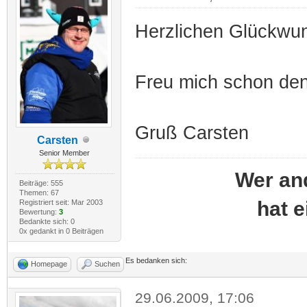
Herzlichen Glückwun
Freu mich schon de
Gruß Carsten
Carsten
Senior Member
Wer an
Beiträge: 555
Themen: 67
hat 
Registriert seit: Mar 2003
Bewertung:
3
Bedankte sich: 0
0x gedankt in 0 Beiträgen
Es bedanken sich:
Homepage
Suchen
29.06.2009, 17:06