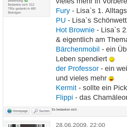
vieles mehr in Vorber
Bewertung:
52
Bedankte sich: 512
795x gedankt in 480
Fury
- Lisa`s 1. Allta
Beiträgen
PU
- Lisa`s Schönwet
Hot Brownie
- Lisa`s 2
& eigentlich am Thema
Bärchenmobil
- ein Ü
Leben spendiert
der Professor
- ein w
und vieles mehr
Kermit
- sollte ein Pi
Flippi
- das Chamäle
Es bedanken sich:
Homepage
Suchen
28.06.2009, 22:00