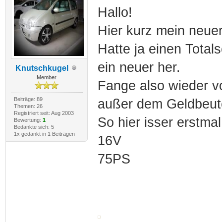
Hallo!
Hier kurz mein neuer
Hatte ja einen Tota
ein neuer her.
Knutschkugel
Member
Fange also wieder v
Beiträge: 89
außer dem Geldbeute
Themen: 26
Registriert seit: Aug 2003
So hier isser erstma
Bewertung:
1
Bedankte sich: 5
1x gedankt in 1 Beiträgen
16V
75PS