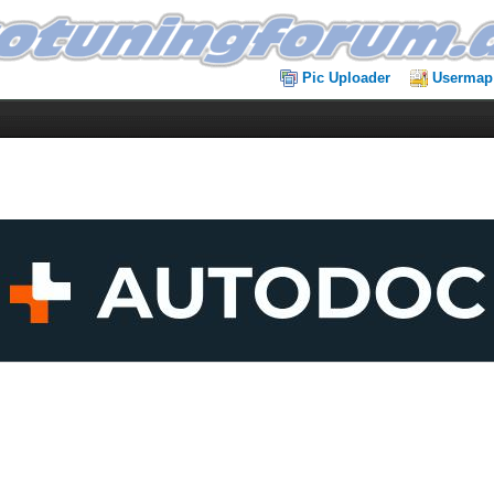
Pic Uploader
Usermap