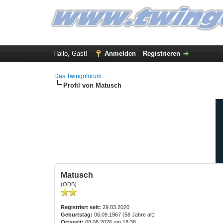
Hallo, Gast!
Anmelden
Registrieren
Das Twingoforum...
Profil von Matusch
Matusch
(ODB)
Registriert seit:
29.03.2020
Geburtstag:
06.09.1967 (58 Jahre alt)
Ortszeit:
08.08.2026 um 18:38