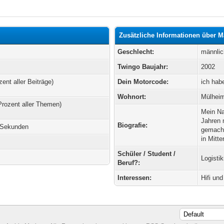
Zusätzliche Informationen über 
Geschlecht:
männlic
Twingo Baujahr:
2002
zent aller Beiträge)
Dein Motorcode:
ich hab
Wohnort:
Mülhei
Prozent aller Themen)
Mein Na
Jahren 
Biografie:
5 Sekunden
gemacht
in Mitt
Schüler / Student /
Logisti
Beruf?:
Interessen:
Hifi und