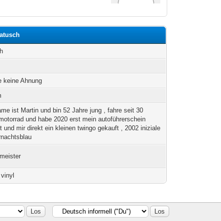
Matusch
h
e keine Ahnung
m
me ist Martin und bin 52 Jahre jung , fahre seit 30
motorrad und habe 2020 erst mein autoführerschein
 und mir direkt ein kleinen twingo gekauft , 2002 iniziale
ernachtsblau
kmeister
 vinyl