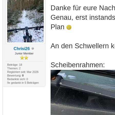
Danke für eure Nach
Genau, erst instand
Plan
An den Schwellern ko
Chrisi26
Junior Member
Scheibenrahmen:
Beiträge: 18
Themen: 2
Registriert seit: Mar 2026
Bewertung:
0
Bedankte sich: 0
9x gedankt in 5 Beiträgen