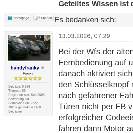
Geteiltes Wissen ist
Es bedanken sich:
Homepage
Suchen
13.03.2026, 07:29
Bei der Wfs der alte
Fernbedienung auf u
handyfranky
danach aktiviert sic
Franky
den Schlüsselknopf 
Beiträge: 5.294
Themen: 69
nach gefahrener Fahr
Registriert seit: Sep 2003
Bewertung:
58
Bedankte sich: 2322
Türen nicht per FB v
1823x gedankt in 1468
Beiträgen
erfolgreicher Codee
fahren dann Motor au