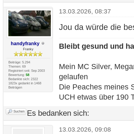
13.03.2026, 08:37
Jou da würde die be
handyfranky
Bleibt gesund und hal
Franky
Beiträge: 5.294
Mein MC Silver, Meg
Themen: 69
Registriert seit: Sep 2003
gelaufen
Bewertung:
58
Bedankte sich: 2322
1823x gedankt in 1468
Die Peaches meines S
Beiträgen
UCH etwas über 190 T
Es bedanken sich:
Suchen
13.03.2026, 09:08