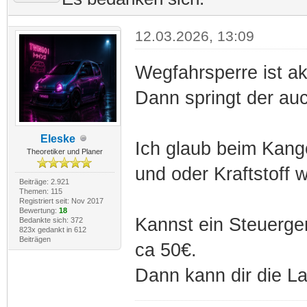
12.03.2026, 13:09
Wegfahrsperre ist akt
Dann springt der auc
Eleske
Ich glaub beim Kang
Theoretiker und Planer
und oder Kraftstoff 
Beiträge: 2.921
Themen: 115
Registriert seit: Nov 2017
Bewertung:
18
Kannst ein Steuerge
Bedankte sich: 372
823x gedankt in 612
Beiträgen
ca 50€.
Dann kann dir die L