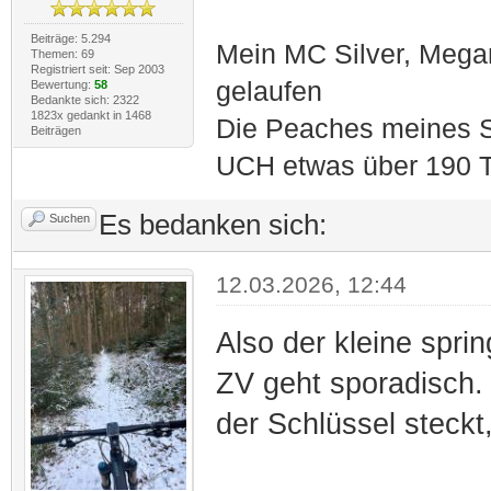
Beiträge: 5.294
Mein MC Silver, Meg
Themen: 69
Registriert seit: Sep 2003
gelaufen
Bewertung:
58
Bedankte sich: 2322
1823x gedankt in 1468
Die Peaches meines S
Beiträgen
UCH etwas über 190 T
Es bedanken sich:
Suchen
12.03.2026, 12:44
Also der kleine spri
ZV geht sporadisch. 
der Schlüssel steckt, 