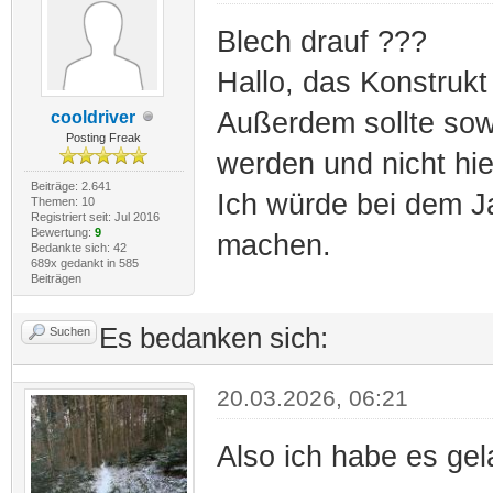
Blech drauf ???
Hallo, das Konstrukt 
Außerdem sollte sowa
cooldriver
Posting Freak
werden und nicht hi
Beiträge: 2.641
Ich würde bei dem J
Themen: 10
Registriert seit: Jul 2016
Bewertung:
9
machen.
Bedankte sich: 42
689x gedankt in 585
Beiträgen
Es bedanken sich:
Suchen
20.03.2026, 06:21
Also ich habe es g