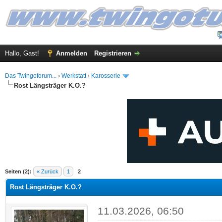
Hallo, Gast!
Anmelden
Registrieren
Das Twingoforum...
›
Werkstatt
›
Karosserie
Rost Längsträger K.O.?
 im Durchschnitt
Seiten (2):
« Zurück
1
2
Rost Längsträger K.O.?
11.03.2026, 06:50