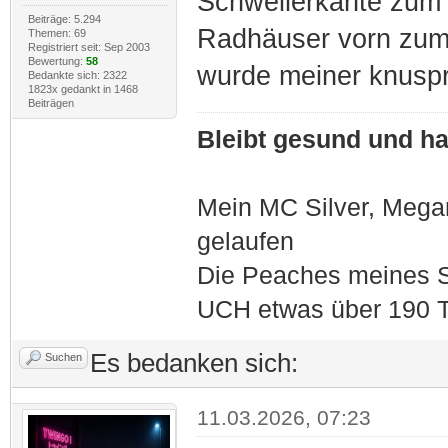
Schwellerkante zum 
Beiträge: 5.294
Radhäuser vorn zum
Themen: 69
Registriert seit: Sep 2003
Bewertung:
58
wurde meiner knuspr
Bedankte sich: 2322
1823x gedankt in 1468
Beiträgen
Bleibt gesund und hal
Mein MC Silver, Meg
gelaufen
Die Peaches meines S
UCH etwas über 190 T
Es bedanken sich:
Suchen
11.03.2026, 07:23