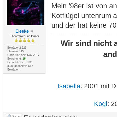
Mein '98er ist von a
Kotflügel untenrum 
und der hat keine 
Eleske
Theoretiker und Planer
Wir sind nicht 
Beiträge: 2.921
Themen: 115
and
Registriert seit: Nov 2017
Bewertung:
18
Bedankte sich: 372
823x gedankt in 612
Beiträgen
Isabella
: 2001 mit D
Kogi
: 2
Suchen