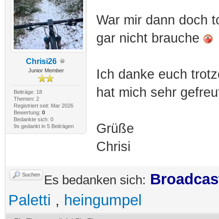
War mir dann doch to
gar nicht brauche
Chrisi26
Ich danke euch trotz
Junior Member
hat mich sehr gefre
Beiträge: 18
Themen: 2
Registriert seit: Mar 2026
Bewertung:
0
Bedankte sich: 0
Grüße
9x gedankt in 5 Beiträgen
Chrisi
Broadcas
Suchen
Es bedanken sich:
Paletti
,
heingumpel