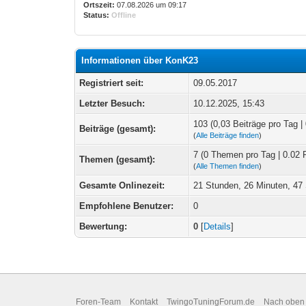
Ortszeit:
07.08.2026 um 09:17
Status:
Offline
Informationen über KonK23
Registriert seit:
09.05.2017
Letzter Besuch:
10.12.2025, 15:43
103 (0,03 Beiträge pro Tag | 
Beiträge (gesamt):
(
Alle Beiträge finden
)
7 (0 Themen pro Tag | 0.02 
Themen (gesamt):
(
Alle Themen finden
)
Gesamte Onlinezeit:
21 Stunden, 26 Minuten, 4
Empfohlene Benutzer:
0
Bewertung:
0
[
Details
]
Foren-Team
Kontakt
TwingoTuningForum.de
Nach oben