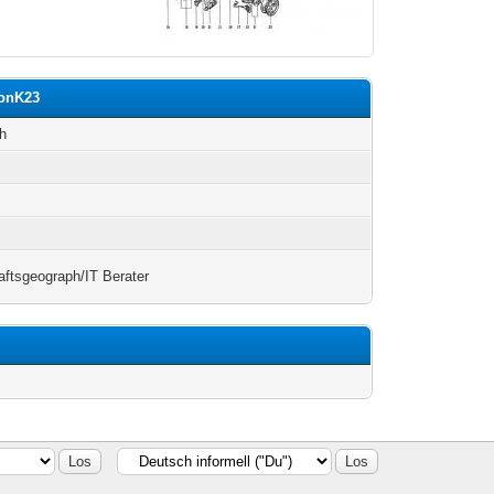
KonK23
h
aftsgeograph/IT Berater