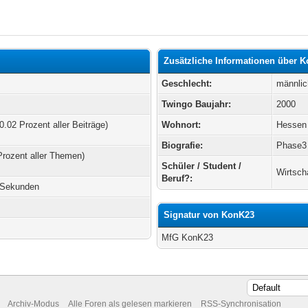
Zusätzliche Informationen über 
Geschlecht:
männlic
Twingo Baujahr:
2000
0.02 Prozent aller Beiträge)
Wohnort:
Hessen
Biografie:
Phase3
Prozent aller Themen)
Schüler / Student /
Wirtsch
Beruf?:
7 Sekunden
Signatur von KonK23
MfG KonK23
Archiv-Modus
Alle Foren als gelesen markieren
RSS-Synchronisation