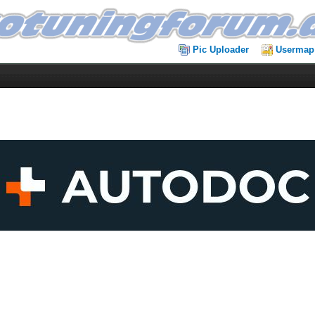
Pic Uploader
Usermap