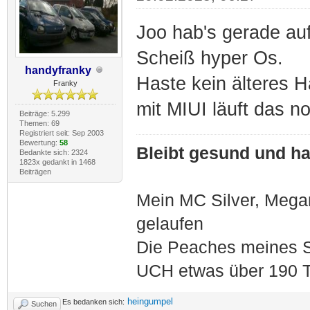
Joo hab's gerade auf
Scheiß hyper Os.
handyfranky
Haste kein älteres 
Franky
mit MIUI läuft das n
Beiträge: 5.299
Themen: 69
Registriert seit: Sep 2003
Bewertung:
58
Bleibt gesund und hal
Bedankte sich: 2324
1823x gedankt in 1468
Beiträgen
Mein MC Silver, Meg
gelaufen
Die Peaches meines S
UCH etwas über 190 T
heingumpel
Es bedanken sich:
Suchen