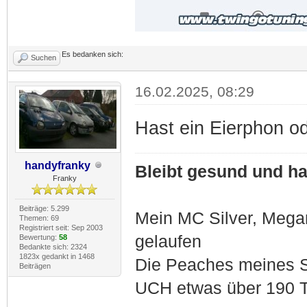
Es bedanken sich:
Suchen
16.02.2025, 08:29
Hast ein Eierphon o
handyfranky
Bleibt gesund und hal
Franky
Beiträge: 5.299
Mein MC Silver, Meg
Themen: 69
Registriert seit: Sep 2003
gelaufen
Bewertung:
58
Bedankte sich: 2324
1823x gedankt in 1468
Die Peaches meines S
Beiträgen
UCH etwas über 190 T