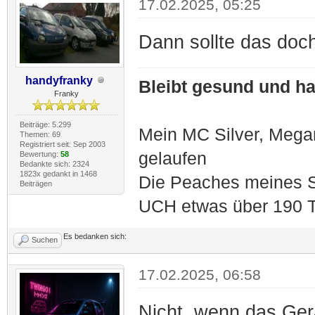
17.02.2025, 05:25
Dann sollte das doc
handyfranky
Bleibt gesund und hal
Franky
Beiträge: 5.299
Mein MC Silver, Meg
Themen: 69
Registriert seit: Sep 2003
gelaufen
Bewertung:
58
Bedankte sich: 2324
1823x gedankt in 1468
Die Peaches meines S
Beiträgen
UCH etwas über 190 T
Es bedanken sich:
Suchen
17.02.2025, 06:58
Nicht, wenn das Gerät