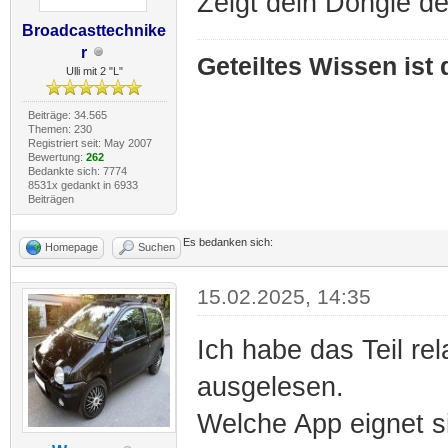
Zeigt dein Dongle de
Broadcasttechnike
r
Geteiltes Wissen ist
Ulli mit 2 "L"
Beiträge: 34.565
Themen: 230
Registriert seit: May 2007
Bewertung:
262
Bedankte sich: 7774
8531x gedankt in 6933
Beiträgen
Es bedanken sich:
Homepage
Suchen
15.02.2025, 14:35
Ich habe das Teil rel
ausgelesen.
Welche App eignet s