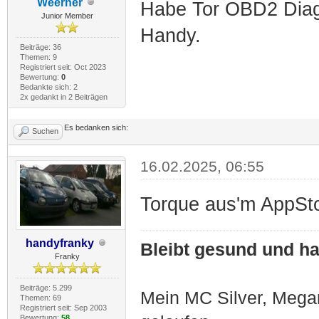
Weerner
Habe Tor OBD2 Diag
Junior Member
Handy.
Beiträge: 36
Themen: 9
Registriert seit: Oct 2023
Bewertung:
0
Bedankte sich: 2
2x gedankt in 2 Beiträgen
Es bedanken sich:
Suchen
16.02.2025, 06:55
Torque aus'm AppStore
handyfranky
Bleibt gesund und hal
Franky
Beiträge: 5.299
Mein MC Silver, Meg
Themen: 69
Registriert seit: Sep 2003
Bewertung:
58