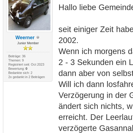
Hallo liebe Gemeind
seit einiger Zeit ha
Weerner
2002.
Junior Member
Wenn ich morgens das
Beiträge: 36
2 - 3 Sekunden ein Le
Themen: 9
Registriert seit: Oct 2023
Bewertung:
0
dann aber von selbst
Bedankte sich: 2
2x gedankt in 2 Beiträgen
Will ich dann losfah
Verzögerung in der
ändert sich nichts, 
erreicht. Der Leerlau
verzögerte Gasannah