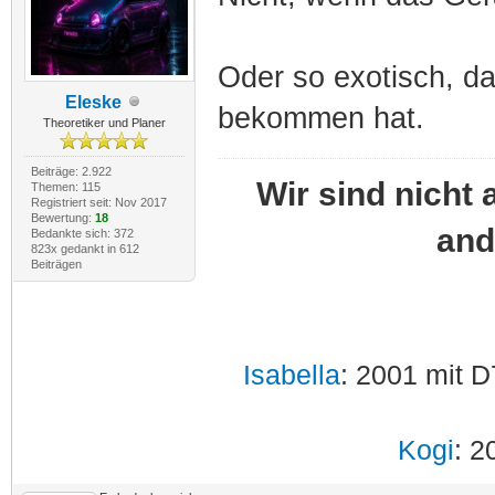
Oder so exotisch, d
Eleske
bekommen hat.
Theoretiker und Planer
Beiträge: 2.922
Wir sind nicht 
Themen: 115
Registriert seit: Nov 2017
Bewertung:
18
and
Bedankte sich: 372
823x gedankt in 612
Beiträgen
Isabella
: 2001 mit D
Kogi
: 2