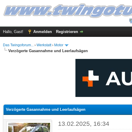
Hallo, Gast!
Anmelden
Registrieren
Das Twingoforum...
›
Werkstatt
›
Motor
Verzögerte Gasannahme und Leerlaufsägen
 im Durchschnitt
Verzögerte Gasannahme und Leerlaufsägen
13.02.2025, 16:34