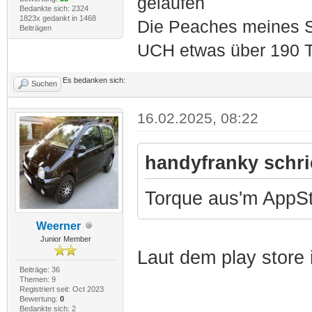
gelaufen
Bedankte sich: 2324
1823x gedankt in 1468
Die Peaches meines S
Beiträgen
UCH etwas über 190 T
Es bedanken sich:
Suchen
16.02.2025, 08:22
handyfranky schri
Torque aus'm AppStor
Weerner
Junior Member
Laut dem play store 
Beiträge: 36
Themen: 9
Registriert seit: Oct 2023
Bewertung:
0
Bedankte sich: 2