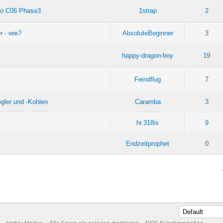
ngo C06 Phase3
1strap
2
r - wie?
AbsoluteBeginner
3
happy-dragon-boy
19
Feindflug
7
gler und -Kohlen
Caramba
3
hr.318is
9
Endzeitprophet
0