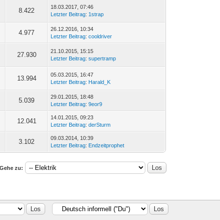
18.03.2017, 07:46
8.422
Letzter Beitrag
:
1strap
26.12.2016, 10:34
4.977
Letzter Beitrag
:
cooldriver
21.10.2015, 15:15
27.930
Letzter Beitrag
:
supertramp
05.03.2015, 16:47
13.994
Letzter Beitrag
:
Harald_K
29.01.2015, 18:48
5.039
Letzter Beitrag
:
9eor9
14.01.2015, 09:23
12.041
Letzter Beitrag
:
derSturm
09.03.2014, 10:39
3.102
Letzter Beitrag
:
Endzeitprophet
Gehe zu: