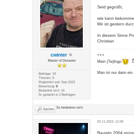
Seid gegrüßt,
wie kann bekomme i
Mir ist gestern dur
In diesem Sinne Pr
Christian
cwinter
+++
Master of Desaster
Mein (Tw)Ingo
:
Man ist nur dann ein
Beiträge: 19
Themen: 9
Registriert seit: Sep 2023
Bewertung:
0
Bedankte sich: 16
5x gedankt in 3 Beiträgen
Es bedanken sich:
Suchen
02.11.2023, 12:09
Baujahr 2004 müsst