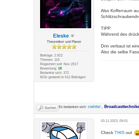
Also Kofferraum a
Schlitzschraubend
TIPP:
Während des drücke
Eleske
Theoretiker und Planer
Drin verbaut ist e
Also die selbe Fass
Beiträge: 2.922
Themen: 115
Registriert seit: Nov 2017
Bewertung:
18
Bedankte sich: 372
823x gedankt in 612 Beiträgen
cwinter
,
Broadcasttechnik
Es bedanken sich:
Suchen
03.11.2023, 09:01
Check
THIS
out