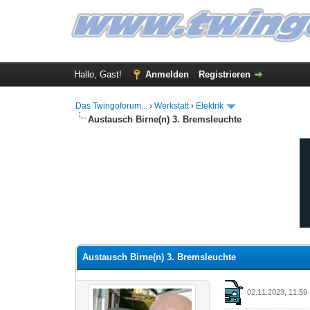
Hallo, Gast!
Anmelden
Registrieren
Das Twingoforum...
›
Werkstatt
›
Elektrik
Austausch Birne(n) 3. Bremsleuchte
0 Bewertung(en) - 0 im Durchschnitt
1
2
3
4
5
Austausch Birne(n) 3. Bremsleuchte
02.11.2023, 11:59