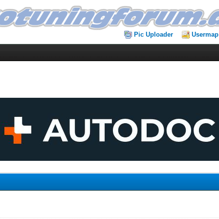
Pic Uploader
Usermap