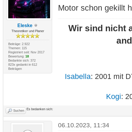
Motor schon gekillt 
Eleske
Wir sind nicht 
Theoretiker und Planer
and
Beiträge: 2.922
Themen: 115
Registriert seit: Nov 2017
Bewertung:
18
Bedankte sich: 372
823x gedankt in 612
Beiträgen
Isabella
: 2001 mit D
Kogi
: 2
Es bedanken sich:
Suchen
06.10.2023, 11:34