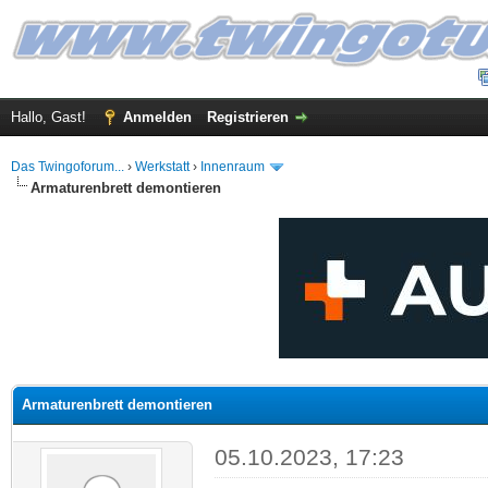
Hallo, Gast!
Anmelden
Registrieren
Das Twingoforum...
›
Werkstatt
›
Innenraum
Armaturenbrett demontieren
 im Durchschnitt
Armaturenbrett demontieren
05.10.2023, 17:23