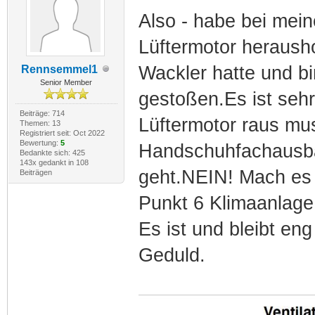
Also - habe bei mei
Lüftermotor heraush
Wackler hatte und b
Rennsemmel1
Senior Member
gestoßen.Es ist seh
Beiträge: 714
Lüftermotor raus mu
Themen: 13
Registriert seit: Oct 2022
Bewertung:
5
Handschuhfachausbau
Bedankte sich: 425
143x gedankt in 108
geht.NEIN! Mach es 
Beiträgen
Punkt 6 Klimaanlage
Es ist und bleibt en
Geduld.