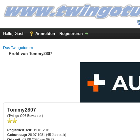
Hallo, Gast!
Anmelden
Registrieren
Das Twingoforum...
Profil von Tommy2807
Tommy2807
(Twingo C06 Bewahrer)
Registriert seit:
19.01.2015
Geburtstag:
28.07.1981 (45 Jahre alt)
Ortszeit:
07.08.2026 um 09:27