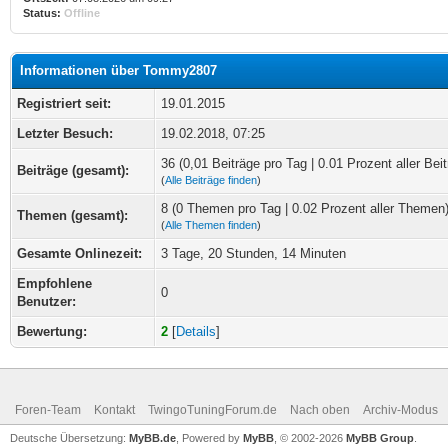
Status:
Offline
Informationen über Tommy2807
Registriert seit:
19.01.2015
Letzter Besuch:
19.02.2018, 07:25
36 (0,01 Beiträge pro Tag | 0.01 Prozent aller Beit
Beiträge (gesamt):
(
Alle Beiträge finden
)
8 (0 Themen pro Tag | 0.02 Prozent aller Themen
Themen (gesamt):
(
Alle Themen finden
)
Gesamte Onlinezeit:
3 Tage, 20 Stunden, 14 Minuten
Empfohlene
0
Benutzer:
Bewertung:
2
[
Details
]
Foren-Team
Kontakt
TwingoTuningForum.de
Nach oben
Archiv-Modus
Deutsche Übersetzung:
MyBB.de
, Powered by
MyBB
, © 2002-2026
MyBB Group
.