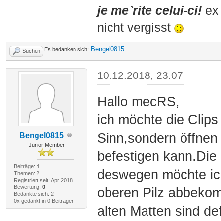
je me`rite celui-ci!
ex 
nicht vergisst
Bengel0815
Es bedanken sich:
Suchen
10.12.2018, 23:07
Hallo mecRS,
ich möchte die Clips
Sinn,sondern öffnen 
Bengel0815
Junior Member
befestigen kann.Die 
Beiträge: 4
deswegen möchte ich
Themen: 2
Registriert seit: Apr 2018
Bewertung:
0
oberen Pilz abbekom
Bedankte sich: 2
0x gedankt in 0 Beiträgen
alten Matten sind def