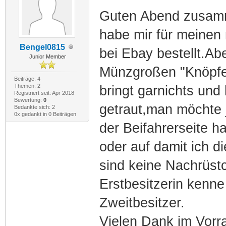
Guten Abend zusam
habe mir für meine
Bengel0815
bei Ebay bestellt.Ab
Junior Member
Münzgroßen "Knöpfe"
Beiträge: 4
Themen: 2
bringt garnichts und
Registriert seit: Apr 2018
Bewertung:
0
getraut,man möchte j
Bedankte sich: 2
0x gedankt in 0 Beiträgen
der Beifahrerseite h
oder auf damit ich d
sind keine Nachrüstc
Erstbesitzerin kenne 
Zweitbesitzer.
Vielen Dank im Vorra