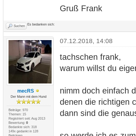
Gruß Frank
Es bedanken sich:
Suchen
07.12.2018, 14:08
tachschen frank,
warum willst du eige
nimm doch einfach d
mecRS
Der Mann mit dem Hund
denen die richtigen c
Beiträge: 970
dann sind die genaus
Themen: 15
Registriert seit: Aug 2013
Bewertung:
0
Bedankte sich: 318
149x gedankt in 128
so werde ich es zum
Beiträgen