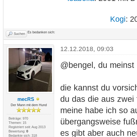
Kogi
: 2
Es bedanken sich:
Suchen
12.12.2018, 09:03
@bengel, du meinst d
die kannst du vorsich
du das die aus zwei 
mecRS
Der Mann mit dem Hund
meine habe ich so 
Beiträge: 970
übergangsweise fußm
Themen: 15
Registriert seit: Aug 2013
es gibt aber auch neu
Bewertung:
0
Bedankte sich: 318