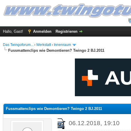
Hallo, Gast!
Anmelden
Registrieren
Das Twingoforum...
›
Werkstatt
›
Innenraum
Fussmattenclips wie Demontieren? Twingo 2 BJ.2011
 im Durchschnitt
Fussmattenclips wie Demontieren? Twingo 2 BJ.2011
06.12.2018, 19:10