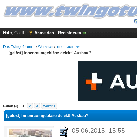
Hallo, Gast!
Anmelden
Registrieren
Das Twingoforum...
›
Werkstatt
›
Innenraum
[gelöst] Innenraumgebläse defekt! Ausbau?
 im Durchschnitt
Seiten (3):
1
2
3
Weiter »
[gelöst] Innenraumgebläse defekt! Ausbau?
05.06.2015, 15:55