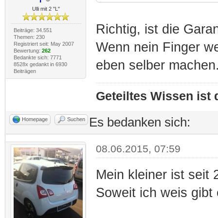
Ulli mit 2 "L"
Richtig, ist die Gar
Beiträge: 34.551
Themen: 230
Wenn nein Finger we
Registriert seit: May 2007
Bewertung:
262
Bedankte sich: 7771
eben selber machen
8528x gedankt in 6930
Beiträgen
Geteiltes Wissen ist
Es bedanken sich:
Homepage
Suchen
08.06.2015, 07:59
Mein kleiner ist seit
Soweit ich weis gibt 