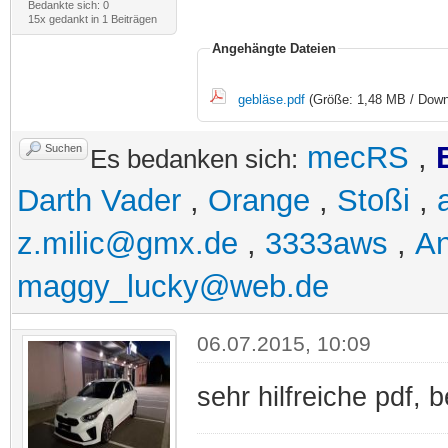
Bedankte sich: 0
15x gedankt in 1 Beiträgen
Angehängte Dateien
gebläse.pdf
(Größe: 1,48 MB / Down
mecRS
,
Suchen
Es bedanken sich:
Darth Vader
,
Orange
,
Stoßi
,
z.milic@gmx.de
,
3333aws
,
A
maggy_lucky@web.de
06.07.2015, 10:09
sehr hilfreiche pdf,