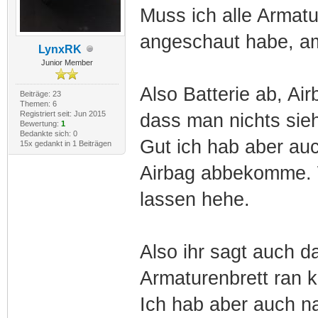
Muss ich alle Armatu
angeschaut habe, 
LynxRK
Junior Member
Also Batterie ab, Ai
Beiträge: 23
Themen: 6
Registriert seit: Jun 2015
dass man nichts sieh
Bewertung:
1
Bedankte sich: 0
Gut ich hab aber au
15x gedankt in 1 Beiträgen
Airbag abbekomme. W
lassen hehe.
Also ihr sagt auch 
Armaturenbrett ran
Ich hab aber auch na