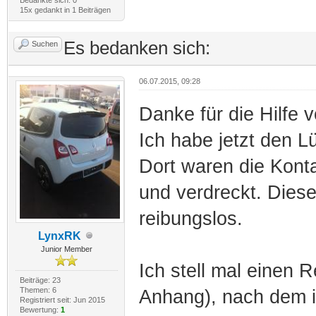
15x gedankt in 1 Beiträgen
Es bedanken sich:
Suchen
06.07.2015, 09:28
Danke für die Hilfe v
Ich habe jetzt den L
Dort waren die Kont
und verdreckt. Diese 
reibungslos.
LynxRK
Junior Member
Ich stell mal einen 
Beiträge: 23
Themen: 6
Anhang), nach dem ic
Registriert seit: Jun 2015
Bewertung:
1