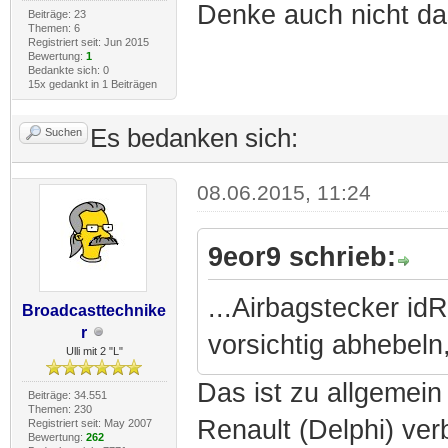
Denke auch nicht das
Beiträge: 23
Themen: 6
Registriert seit: Jun 2015
Bewertung:
1
Bedankte sich: 0
15x gedankt in 1 Beiträgen
Es bedanken sich:
Suchen
08.06.2015, 11:24
9eor9 schrieb:
...Airbagstecker id
Broadcasttechnike
r
vorsichtig abhebeln,
Ulli mit 2 "L"
Das ist zu allgemein
Beiträge: 34.551
Themen: 230
Renault (Delphi) ver
Registriert seit: May 2007
Bewertung:
262