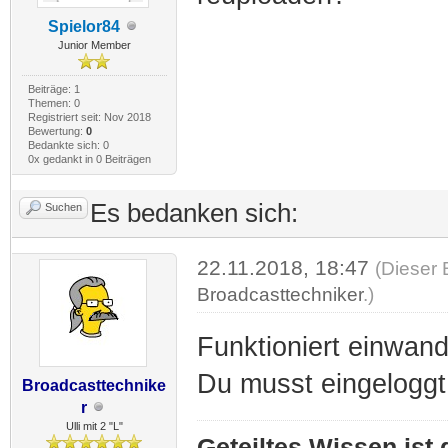
Spielor84
Junior Member
Beiträge: 1
Themen: 0
Registriert seit: Nov 2018
Bewertung:
0
Bedankte sich: 0
0x gedankt in 0 Beiträgen
Es bedanken sich:
Suchen
22.11.2018, 18:47
(Dieser 
Broadcasttechniker
.)
Funktioniert einwandf
Du musst eingeloggt
Broadcasttechnike
r
Ulli mit 2 "L"
Geteiltes Wissen ist