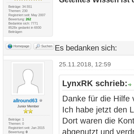
Beiträge: 34.551
Themen: 230
Registriert seit: May 2007
Bewertung:
262
Bedankte sich: 7771
8528x gedankt in 6930
Beiträgen
Es bedanken sich:
Homepage
Suchen
25.11.2018, 12:59
LynxRK schrieb:
Danke für die Hilfe 
allround63
Junior Member
Ich habe jetzt den 
Dort waren die Kon
Beiträge: 1
Themen: 0
Registriert seit: Jan 2015
abgenutzt und verdre
Bewertung:
0