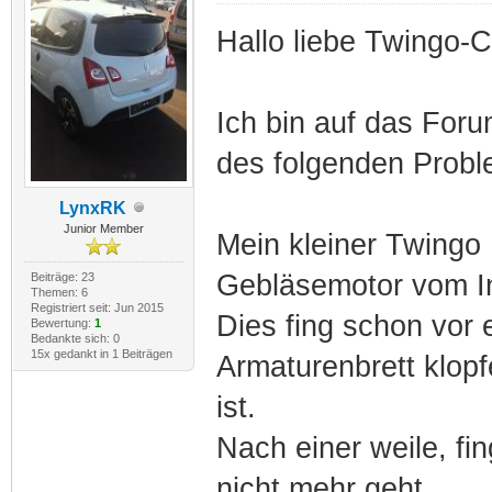
Hallo liebe Twingo-
Ich bin auf das Foru
des folgenden Probl
LynxRK
Junior Member
Mein kleiner Twingo 
Gebläsemotor vom I
Beiträge: 23
Themen: 6
Registriert seit: Jun 2015
Dies fing schon vor 
Bewertung:
1
Bedankte sich: 0
15x gedankt in 1 Beiträgen
Armaturenbrett klop
ist.
Nach einer weile, fin
nicht mehr geht.