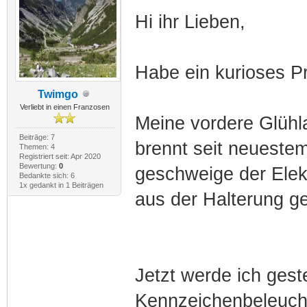
Hi ihr Lieben,
Habe ein kurioses P
Twimgo
Verliebt in einen Franzosen
Meine vordere Glühl
Beiträge: 7
brennt seit neuestem
Themen: 4
Registriert seit: Apr 2020
Bewertung:
0
geschweige der Elekt
Bedankte sich: 6
1x gedankt in 1 Beiträgen
aus der Halterung 
Jetzt werde ich gest
Kennzeichenbeleucht