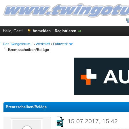
Hallo, Gast!
Anmelden
Registrieren
Das Twingoforum...
›
Werkstatt
›
Fahrwerk
Bremsscheiben/Beläge
 im Durchschnitt
Bremsscheiben/Beläge
15.07.2017, 15:42