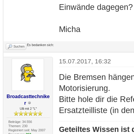
Einwände dagegen?
Micha
Es bedanken sich:
Suchen
15.07.2017, 16:32
Die Bremsen hängen 
Motorisierung.
Broadcasttechnike
Bitte hole dir die 
r
Ersatzteilliste (in d
Ulli mit 2 "L"
Beiträge: 34.556
Themen: 230
Geteiltes Wissen ist
Registriert seit: May 2007