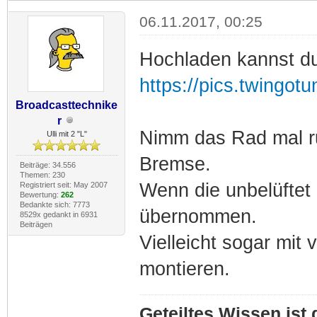
06.11.2017, 00:25
Hochladen kannst du 
https://pics.twingot
Broadcasttechnike
r
Nimm das Rad mal run
Ulli mit 2 "L"
Bremse.
Beiträge: 34.556
Themen: 230
Wenn die unbelüftet
Registriert seit: May 2007
Bewertung:
262
Bedankte sich: 7773
übernommen.
8529x gedankt in 6931
Beiträgen
Vielleicht sogar mit 
montieren.
Geteiltes Wissen ist