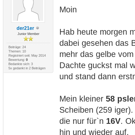
Moin
der21er
Hab heute morgen ma
Junior Member
dabei gesehen das B
Beiträge: 24
Themen: 10
mehr das gelbe vom 
Registriert seit: May 2014
Bewertung:
0
Dachte guckst mal wa
Bedankte sich: 3
5x gedankt in 2 Beiträgen
und stand dann erst
Mein kleiner
58 psler
Scheiben (259 iger).
die nur für`n
16V
. O
hin und wieder auf.