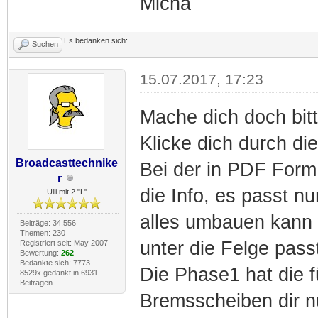
Micha
Es bedanken sich:
Suchen
15.07.2017, 17:23
Mache dich doch bitt
Klicke dich durch die 
Broadcasttechnike
Bei der in PDF Form 
r
die Info, es passt n
Ulli mit 2 "L"
alles umbauen kann 
Beiträge: 34.556
Themen: 230
unter die Felge pass
Registriert seit: May 2007
Bewertung:
262
Bedankte sich: 7773
Die Phase1 hat die 
8529x gedankt in 6931
Beiträgen
Bremsscheiben dir n