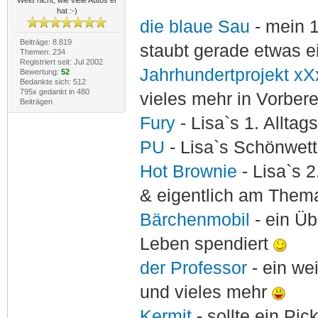
Weiß nicht, wie viele Autos er
hat :-)
die blaue Sau
- mein 
Beiträge: 8.819
staubt gerade etwas e
Themen: 234
Registriert seit: Jul 2002
Jahrhundertprojekt xX
Bewertung:
52
Bedankte sich: 512
795x gedankt in 480
vieles mehr in Vorber
Beiträgen
Fury
- Lisa`s 1. Allta
PU
- Lisa`s Schönwet
Hot Brownie
- Lisa`s 2
& eigentlich am Thema
Bärchenmobil
- ein Ü
Leben spendiert
der Professor
- ein w
und vieles mehr
Kermit
- sollte ein Pi