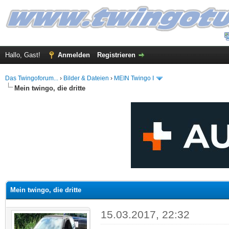
Hallo, Gast!
Anmelden
Registrieren
Das Twingoforum...
›
Bilder & Dateien
›
MEIN Twingo I
Mein twingo, die dritte
 im Durchschnitt
Mein twingo, die dritte
15.03.2017, 22:32