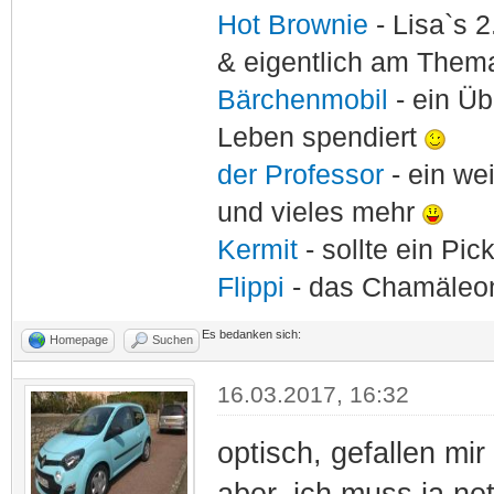
Hot Brownie
- Lisa`s 2
& eigentlich am Thema
Bärchenmobil
- ein Ü
Leben spendiert
der Professor
- ein w
und vieles mehr
Kermit
- sollte ein Pi
Flippi
- das Chamäle
Es bedanken sich:
Homepage
Suchen
16.03.2017, 16:32
optisch, gefallen mir 
aber, ich muss ja net