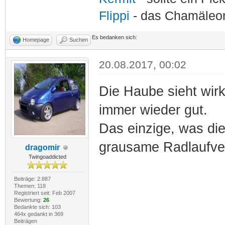
Flippi
- das Chamäle
Es bedanken sich:
Homepage
Suchen
20.08.2017, 00:02
Die Haube sieht wir
immer wieder gut.
Das einzige, was die 
grausame Radlaufve
dragomir
Twingoaddicted
Beiträge: 2.887
Themen: 118
Registriert seit: Feb 2007
Bewertung:
26
Bedankte sich: 103
464x gedankt in 369
Beiträgen