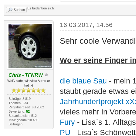
Es bedanken sich:
Suchen
16.03.2017, 14:56
Sehr coole Verwand
Wo er seine Finger im
Chris - TFNRW
die blaue Sau
- mein 
Weiß nicht, wie viele Autos er
hat :-)
staubt gerade etwas e
Beiträge: 8.819
Jahrhundertprojekt xX
Themen: 234
Registriert seit: Jul 2002
vieles mehr in Vorber
Bewertung:
52
Bedankte sich: 512
795x gedankt in 480
Fury
- Lisa`s 1. Allta
Beiträgen
PU
- Lisa`s Schönwet