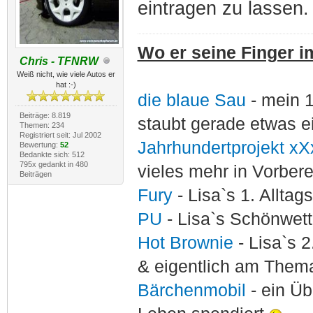
eintragen zu lassen.
Wo er seine Finger im
Chris - TFNRW
Weiß nicht, wie viele Autos er
hat :-)
die blaue Sau
- mein 
Beiträge: 8.819
staubt gerade etwas e
Themen: 234
Registriert seit: Jul 2002
Jahrhundertprojekt xX
Bewertung:
52
Bedankte sich: 512
795x gedankt in 480
vieles mehr in Vorber
Beiträgen
Fury
- Lisa`s 1. Allta
PU
- Lisa`s Schönwet
Hot Brownie
- Lisa`s 2
& eigentlich am Thema
Bärchenmobil
- ein Ü