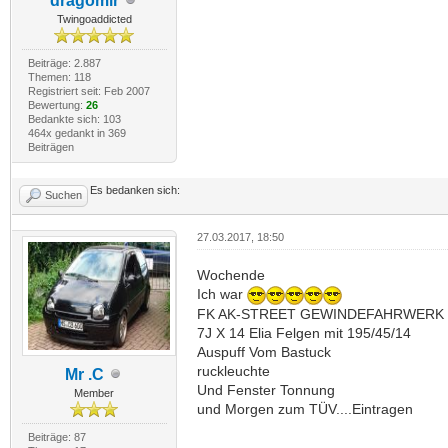
dragomir
Twingoaddicted
Beiträge: 2.887
Themen: 118
Registriert seit: Feb 2007
Bewertung:
26
Bedankte sich: 103
464x gedankt in 369
Beiträgen
Es bedanken sich:
Suchen
27.03.2017, 18:50
Wochende
Ich war
FK AK-STREET GEWINDEFAHRWERK
7J X 14 Elia Felgen mit 195/45/14
Auspuff Vom Bastuck
ruckleuchte
Mr .C
Und Fenster Tonnung
Member
und Morgen zum TÜV....Eintragen
Beiträge: 87