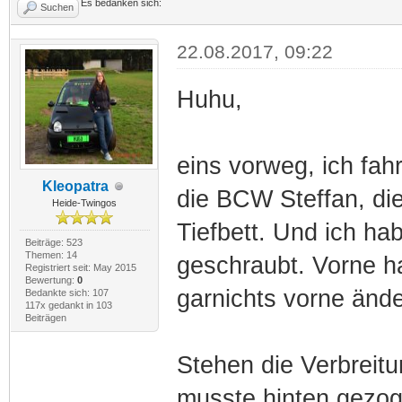
Es bedanken sich:
Suchen
22.08.2017, 09:22
Huhu,
eins vorweg, ich fah
Kleopatra
die BCW Steffan, di
Heide-Twingos
Tiefbett. Und ich ha
Beiträge: 523
Themen: 14
geschraubt. Vorne h
Registriert seit: May 2015
Bewertung:
0
garnichts vorne ände
Bedankte sich: 107
117x gedankt in 103
Beiträgen
Stehen die Verbreitu
musste hinten gezog