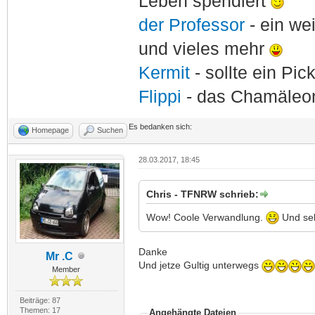
Leben spendiert
der Professor
- ein w
und vieles mehr
Kermit
- sollte ein Pi
Flippi
- das Chamäle
Es bedanken sich:
Homepage
Suchen
28.03.2017, 18:45
Chris - TFNRW schrieb:
Wow! Coole Verwandlung.
Und sehr
Danke
Mr .C
Und jetze Gultig unterwegs
Member
Beiträge: 87
Themen: 17
Angehängte Dateien