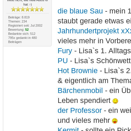
Weiß nicht, wie viele Autos er
hat :-)
die blaue Sau
- mein 
Beiträge: 8.819
staubt gerade etwas e
Themen: 234
Registriert seit: Jul 2002
Jahrhundertprojekt xX
Bewertung:
52
Bedankte sich: 512
795x gedankt in 480
vieles mehr in Vorber
Beiträgen
Fury
- Lisa`s 1. Allta
PU
- Lisa`s Schönwet
Hot Brownie
- Lisa`s 2
& eigentlich am Thema
Bärchenmobil
- ein Ü
Leben spendiert
der Professor
- ein w
und vieles mehr
Kermit
- sollte ein Pi