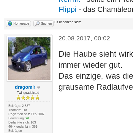
Flippi
- das Chamäle
Es bedanken sich:
Homepage
Suchen
20.08.2017, 00:02
Die Haube sieht wir
immer wieder gut.
Das einzige, was die 
grausame Radlaufve
dragomir
Twingoaddicted
Beiträge: 2.887
Themen: 118
Registriert seit: Feb 2007
Bewertung:
26
Bedankte sich: 103
464x gedankt in 369
Beiträgen