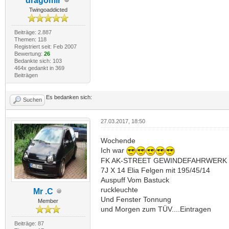
dragomir
Twingoaddicted
Beiträge: 2.887
Themen: 118
Registriert seit: Feb 2007
Bewertung:
26
Bedankte sich: 103
464x gedankt in 369
Beiträgen
Es bedanken sich:
Suchen
27.03.2017, 18:50
Wochende
Ich war
FK AK-STREET GEWINDEFAHRWERK
7J X 14 Elia Felgen mit 195/45/14
Auspuff Vom Bastuck
ruckleuchte
Mr .C
Und Fenster Tonnung
Member
und Morgen zum TÜV....Eintragen
Beiträge: 87