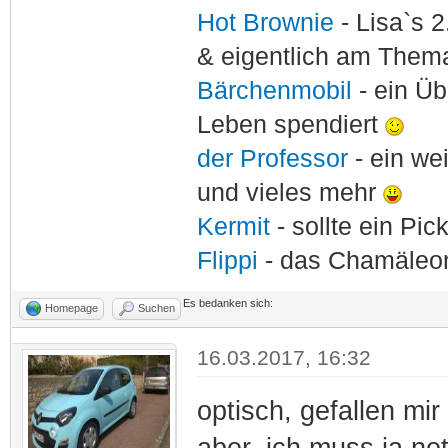
Hot Brownie
- Lisa`s 2
& eigentlich am Thema
Bärchenmobil
- ein Ü
Leben spendiert
der Professor
- ein w
und vieles mehr
Kermit
- sollte ein Pi
Flippi
- das Chamäle
Es bedanken sich:
Homepage
Suchen
16.03.2017, 16:32
optisch, gefallen mir 
aber, ich muss ja net