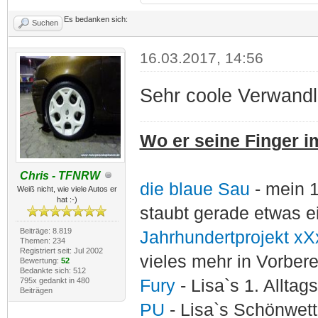
Es bedanken sich:
Suchen
16.03.2017, 14:56
Sehr coole Verwand
Wo er seine Finger im
Chris - TFNRW
die blaue Sau
- mein 
Weiß nicht, wie viele Autos er
hat :-)
staubt gerade etwas e
Beiträge: 8.819
Jahrhundertprojekt xX
Themen: 234
Registriert seit: Jul 2002
vieles mehr in Vorber
Bewertung:
52
Bedankte sich: 512
795x gedankt in 480
Fury
- Lisa`s 1. Allta
Beiträgen
PU
- Lisa`s Schönwet