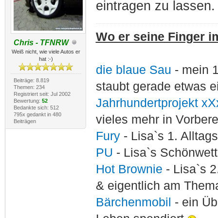
eintragen zu lassen.
Wo er seine Finger im
Chris - TFNRW
Weiß nicht, wie viele Autos er
hat :-)
die blaue Sau
- mein 
Beiträge: 8.819
staubt gerade etwas e
Themen: 234
Registriert seit: Jul 2002
Jahrhundertprojekt xX
Bewertung:
52
Bedankte sich: 512
795x gedankt in 480
vieles mehr in Vorber
Beiträgen
Fury
- Lisa`s 1. Allta
PU
- Lisa`s Schönwet
Hot Brownie
- Lisa`s 2
& eigentlich am Thema
Bärchenmobil
- ein Ü