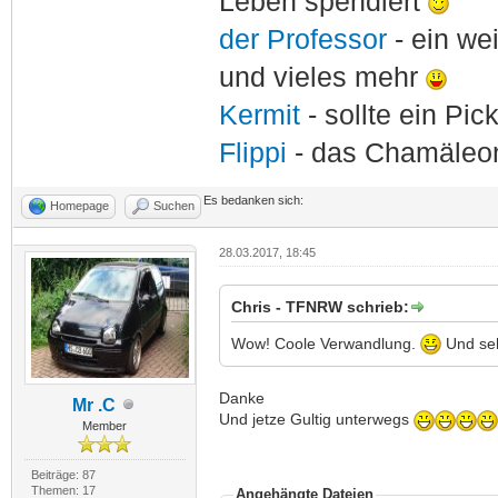
Leben spendiert
der Professor
- ein w
und vieles mehr
Kermit
- sollte ein Pi
Flippi
- das Chamäle
Es bedanken sich:
Homepage
Suchen
28.03.2017, 18:45
Chris - TFNRW schrieb:
Wow! Coole Verwandlung.
Und sehr
Danke
Mr .C
Und jetze Gultig unterwegs
Member
Beiträge: 87
Themen: 17
Angehängte Dateien