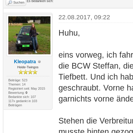
Es bedanken sich:
Suchen
22.08.2017, 09:22
Huhu,
eins vorweg, ich fah
Kleopatra
die BCW Steffan, di
Heide-Twingos
Tiefbett. Und ich ha
Beiträge: 523
Themen: 14
geschraubt. Vorne h
Registriert seit: May 2015
Bewertung:
0
garnichts vorne ände
Bedankte sich: 107
117x gedankt in 103
Beiträgen
Stehen die Verbreitu
musste hinten gezog