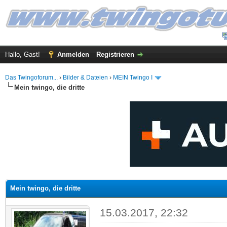
Hallo, Gast!
Anmelden
Registrieren
Das Twingoforum...
›
Bilder & Dateien
›
MEIN Twingo I
Mein twingo, die dritte
 im Durchschnitt
Mein twingo, die dritte
15.03.2017, 22:32